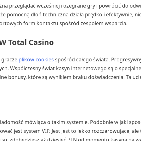
można przeglądać wcześniej rozegrane gry i powrócić do o
ą, że pomocną dłoń techniczna działa prędko i efektywnie, 
fortowych form kontaktu spośród zespołem wsparcia.
W Total Casino
u gracze
plików cookies
spośród całego świata. Progresywny
ch. Współczesny świat kasyn internetowego są o specjalne
dne bonusy, które są wynikiem braku doświadczenia. Ta uci
wiadomość mówiąca o takim systemie. Podobnie w jaki spos
ać jest system VIP. Jest jest to lekko rozczarowujące, ale
apisu, zdobędziesz aż dziesięć PLN od momentu kasyna na w