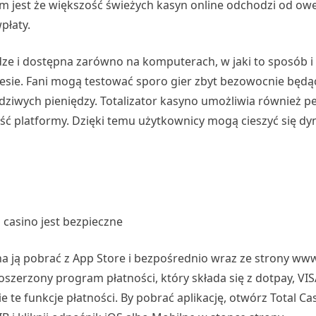
m jest że większość świeżych kasyn online odchodzi od ow
płaty.
udze i dostępna zarówno na komputerach, w jaki to sposób i
esie. Fani mogą testować sporo gier zbyt bezowocnie będą
wych pieniędzy. Totalizator kasyno umożliwia również pe
yjność platformy. Dzięki temu użytkownicy mogą cieszyć si
a ją pobrać z App Store i bezpośrednio wraz ze strony www
poszerzony program płatności, który składa się z dotpay, VI
 te funkcje płatności. By pobrać aplikację, otwórz Total C