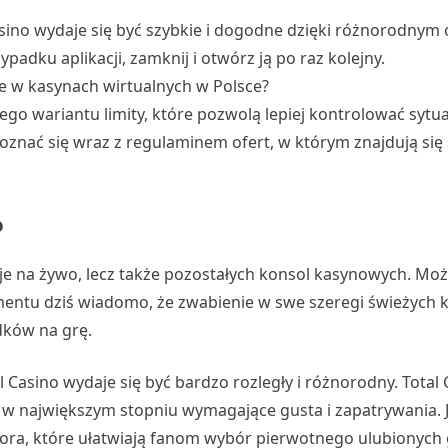
ino wydaje się być szybkie i dogodne dzięki różnorodnym 
padku aplikacji, zamknij i otwórz ją po raz kolejny.
e w kasynach wirtualnych w Polsce?
go wariantu limity, które pozwolą lepiej kontrolować sytua
poznać się wraz z regulaminem ofert, w którym znajdują s
o
je na żywo, lecz także pozostałych konsol kasynowych. Mo
tu dziś wiadomo, że zwabienie w swe szeregi świeżych kl
dków na grę.
Casino wydaje się być bardzo rozległy i różnorodny. Tota
ąd w największym stopniu wymagające gusta i zapatrywania.
ra, które ułatwiają fanom wybór pierwotnego ulubionych g