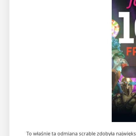
To właśnie ta odmiana scrable zdobyła najwię