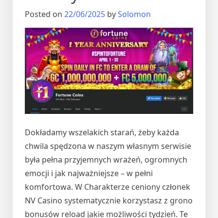
Posted on
22/06/2025
by
Solomon
Dokładamy wszelakich starań, żeby każda
chwila spędzona w naszym własnym serwisie
była pełna przyjemnych wrażeń, ogromnych
emocji i jak najważniejsze – w pełni
komfortowa. W Charakterze ceniony członek
NV Casino systematycznie korzystasz z grono
bonusów reload jakie możliwości tydzień. Te