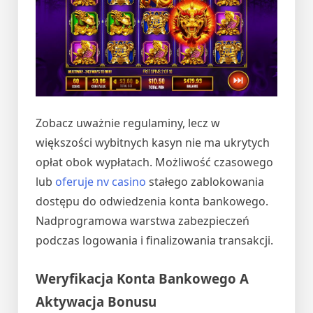
Zobacz uważnie regulaminy, lecz w
większości wybitnych kasyn nie ma ukrytych
opłat obok wypłatach. Możliwość czasowego
lub
oferuje nv casino
stałego zablokowania
dostępu do odwiedzenia konta bankowego.
Nadprogramowa warstwa zabezpieczeń
podczas logowania i finalizowania transakcji.
Weryfikacja Konta Bankowego A
Aktywacja Bonusu