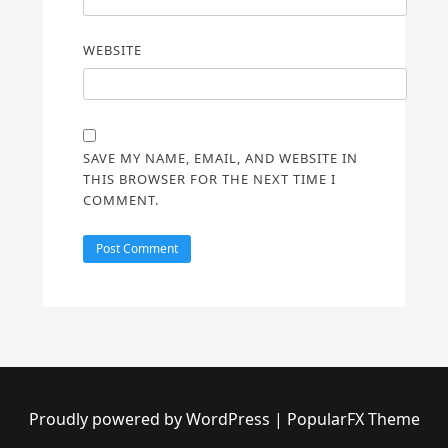
WEBSITE
SAVE MY NAME, EMAIL, AND WEBSITE IN
THIS BROWSER FOR THE NEXT TIME I
COMMENT.
Proudly powered by WordPress
|
PopularFX Theme