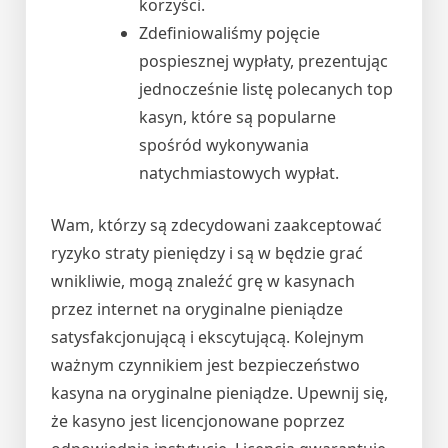
korzyści.
Zdefiniowaliśmy pojęcie
pospiesznej wypłaty, prezentując
jednocześnie listę polecanych top
kasyn, które są popularne
spośród wykonywania
natychmiastowych wypłat.
Wam, którzy są zdecydowani zaakceptować
ryzyko straty pieniędzy i są w będzie grać
wnikliwie, mogą znaleźć grę w kasynach
przez internet na oryginalne pieniądze
satysfakcjonującą i ekscytującą. Kolejnym
ważnym czynnikiem jest bezpieczeństwo
kasyna na oryginalne pieniądze. Upewnij się,
że kasyno jest licencjonowane poprzez