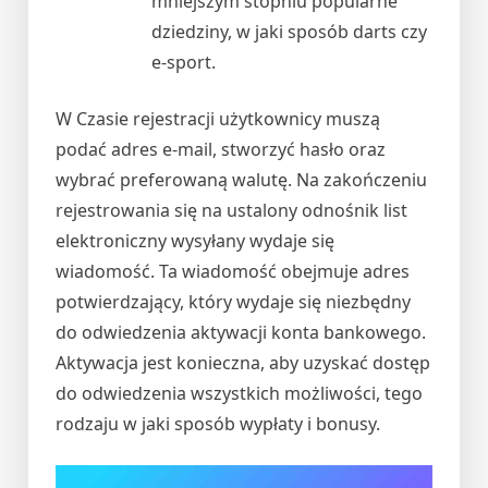
mniejszym stopniu popularne
dziedziny, w jaki sposób darts czy
e-sport.
W Czasie rejestracji użytkownicy muszą
podać adres e-mail, stworzyć hasło oraz
wybrać preferowaną walutę. Na zakończeniu
rejestrowania się na ustalony odnośnik list
elektroniczny wysyłany wydaje się
wiadomość. Ta wiadomość obejmuje adres
potwierdzający, który wydaje się niezbędny
do odwiedzenia aktywacji konta bankowego.
Aktywacja jest konieczna, aby uzyskać dostęp
do odwiedzenia wszystkich możliwości, tego
rodzaju w jaki sposób wypłaty i bonusy.