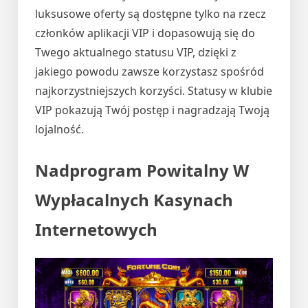
luksusowe oferty są dostępne tylko na rzecz
członków aplikacji VIP i dopasowują się do
Twego aktualnego statusu VIP, dzięki z
jakiego powodu zawsze korzystasz spośród
najkorzystniejszych korzyści. Statusy w klubie
VIP pokazują Twój postęp i nagradzają Twoją
lojalność.
Nadprogram Powitalny W
Wypłacalnych Kasynach
Internetowych