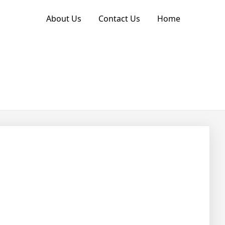
About Us
Contact Us
Home