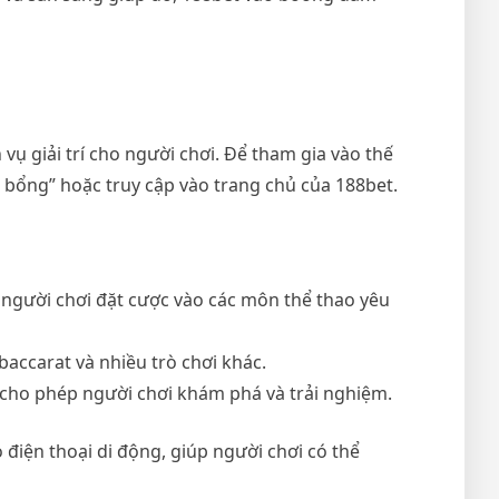
vụ giải trí cho người chơi. Để tham gia vào thế
o bổng” hoặc truy cập vào trang chủ của 188bet.
p người chơi đặt cược vào các môn thể thao yêu
 baccarat và nhiều trò chơi khác.
, cho phép người chơi khám phá và trải nghiệm.
điện thoại di động, giúp người chơi có thể