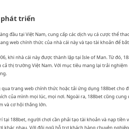
 phát triển
g đầu tại Việt Nam, cung cấp các dịch vụ cá cược thể thao, 
rang web chính thức của nhà cái này và tạo tài khoản để bắt
06, khi nhà cái này được thành lập tại Isle of Man. Từ đó,
cả thị trường Việt Nam. Với mục tiêu mang lại trải nghiệm g
ng.
g qua trang web chính thức hoặc tải ứng dụng 188bet cho đ
thích của mình mọi lúc, mọi nơi. Ngoài ra, 188bet cũng cun
m và cơ hội thắng lớn.
í tại 188bet, người chơi cần phải tạo tài khoản và nạp tiền
chơi khác nhau. Với đội ngũ hỗ trợ khách hàng chuyên nghi