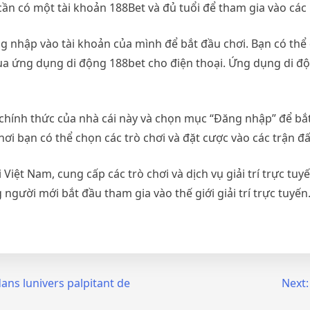
ần có một tài khoản 188Bet và đủ tuổi để tham gia vào các h
g nhập vào tài khoản của mình để bắt đầu chơi. Bạn có th
a ứng dụng di động 188bet cho điện thoại. Ứng dụng di độ
 chính thức của nhà cái này và chọn mục “Đăng nhập” để bắ
ơi bạn có thể chọn các trò chơi và đặt cược vào các trận đ
iệt Nam, cung cấp các trò chơi và dịch vụ giải trí trực tuyế
người mới bắt đầu tham gia vào thế giới giải trí trực tuyến
dans lunivers palpitant de
Next: