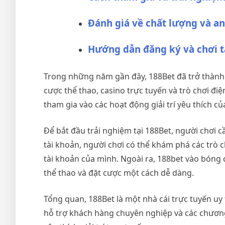
Đánh giá về chất lượng và an
Hướng dẫn đăng ký và chơi t
Trong những năm gần đây, 188Bet đã trở thành m
cược thể thao, casino trực tuyến và trò chơi đi
tham gia vào các hoạt động giải trí yêu thích củ
Để bắt đầu trải nghiệm tại 188Bet, người chơi
tài khoản, người chơi có thể khám phá các trò c
tài khoản của mình. Ngoài ra, 188bet vào bóng
thể thao và đặt cược một cách dễ dàng.
Tổng quan, 188Bet là một nhà cái trực tuyến uy t
hỗ trợ khách hàng chuyên nghiệp và các chươn