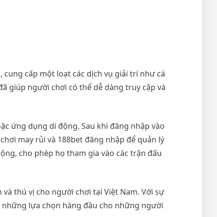
ung cấp một loạt các dịch vụ giải trí như cá
 đã giúp người chơi có thể dễ dàng truy cập và
hoặc ứng dụng di động. Sau khi đăng nhập vào
ò chơi may rủi và 188bet đăng nhập để quản lý
uộng, cho phép họ tham gia vào các trận đấu
 và thú vị cho người chơi tại Việt Nam. Với sự
ng những lựa chọn hàng đầu cho những người