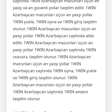
saytında 1WIN Azərbaycan məzunları üçün ən
yaxşı və ən güvenli yollar təqdim edilir. 1WIN
Azərbaycan məzunları üçün ən yaxşı yollar
1WIN yukle, 1WIN oyna və 1WIN giriş təqdim
olunur. 1WIN Azərbaycan məzunları üçün ən
yaxşı yollar 1WIN Azərbaycan saytında əldə
edilir. 1WIN Azərbaycan məzunları üçün ən
yaxşı yollar 1WIN Azərbaycan saytında 1WIN
скачать təqdim olunur. 1WIN Azərbaycan
məzunları üçün ən yaxşı yollar 1WIN
Azərbaycan saytında 1WIN oyna, 1WIN yukle
və 1WIN giriş təqdim olunur. 1WIN
Azərbaycan məzunları üçün ən yaxşı yollar
1WIN Azərbaycan saytında 1WIN aviator
təqdim olunur.