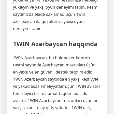
yukle və ya 1win вход ilə hesabınıza məbləği
yükləyin və yaxşı oyun deneyimi tapın. Rəsmi
saytımızda əlaqə saxlamaq üçün 1win
azerbaycan ilə qoşulun və yaxşı oyun
deneyimi tapın.
1WIN Azərbaycan haqqında
1WIN Azərbaycan, bu bukmeker kontoru
rəsmi saytında Azərbaycan məzunları üçün
ən yaxşı və ən güvenli dəstək təqdim edir.
1WIN Azərbaycan saytında ən yaxşı kəşfiyyət
və yaxud əsas əməliyyatlar üçün 1WIN aviator
təmizləyici bir məlumat təqdim edir. Bu
aviator, 1WIN Azərbaycan məzunları üçün ən
yaxşı və ən kolay giriş yoludur. 1WIN giriş