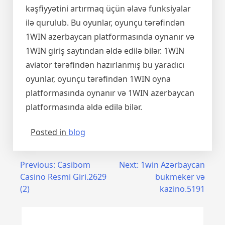
kəşfiyyətini artırmaq üçün əlavə funksiyalar
ilə qurulub. Bu oyunlar, oyunçu tərəfindən
1WIN azerbaycan platformasında oynanır və
1WIN giriş saytından əldə edilə bilər. 1WIN
aviator tərəfindən hazırlanmış bu yaradıcı
oyunlar, oyunçu tərəfindən 1WIN oyna
platformasında oynanır və 1WIN azerbaycan
platformasında əldə edilə bilər.
Posted in
blog
Post
Previous:
Casibom
Next:
1win Azərbaycan
Casino Resmi Giri.2629
bukmeker və
navigation
(2)
kazino.5191