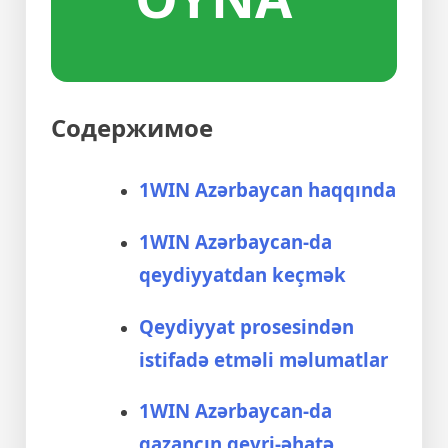
Содержимое
1WIN Azərbaycan haqqında
1WIN Azərbaycan-da
qeydiyyatdan keçmək
Qeydiyyat prosesindən
istifadə etməli məlumatlar
1WIN Azərbaycan-da
qazancın qeyri-əhatə