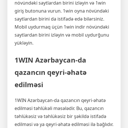
növündəki saytlardan birini izləyin və 1win
giriş butonuna vurun. 1win oyna növündəki
saytlardan birini da istifadə edə bilərsiniz.
Mobil uydurmaq üçün 1win indir növündəki
saytlardan birini izləyin və mobil uydurğunu
yükləyin.
1WIN Azərbaycan-da
qazancın qeyri-əhatə
edilməsi
1WIN Azərbaycan-da qazancın qeyri-əhatə
edilməsi təhlükəli məsələdir. Bu, qazancın
təhlükəsiz və təhlükəsiz bir şəkildə istifadə
edilməsi və ya qeyri-əhatə edilməsi ilə bağlıdır.