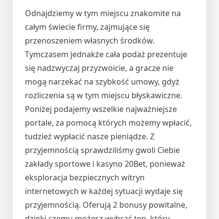
Odnajdziemy w tym miejscu znakomite na
całym świecie firmy, zajmujące się
przenoszeniem własnych środków.
Tymczasem jednakże cała podaż prezentuje
się nadzwyczaj przyzwoicie, a gracze nie
mogą narzekać na szybkość umowy, gdyż
rozliczenia są w tym miejscu błyskawiczne.
Poniżej podajemy wszelkie najważniejsze
portale, za pomocą których możemy wpłacić,
tudzież wypłacić nasze pieniądze. Z
przyjemnością sprawdziliśmy gwoli Ciebie
zakłady sportowe i kasyno 20Bet, ponieważ
eksploracja bezpiecznych witryn
internetowych w każdej sytuacji wydaje się
przyjemnością. Oferują 2 bonusy powitalne,
dzięki czemu możesz wybrać ten, który