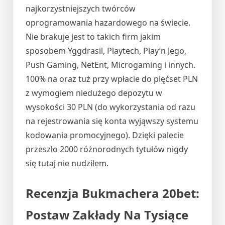
najkorzystniejszych twórców
oprogramowania hazardowego na świecie.
Nie brakuje jest to takich firm jakim
sposobem Yggdrasil, Playtech, Play’n Jego,
Push Gaming, NetEnt, Microgaming i innych.
100% na oraz tuż przy wpłacie do pięćset PLN
z wymogiem niedużego depozytu w
wysokości 30 PLN (do wykorzystania od razu
na rejestrowania się konta wyjąwszy systemu
kodowania promocyjnego). Dzięki palecie
przeszło 2000 różnorodnych tytułów nigdy
się tutaj nie nudziłem.
Recenzja Bukmachera 20bet:
Postaw Zakłady Na Tysiące