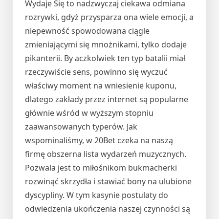
Wydaje Się to nadzwyczaj ciekawa odmiana
rozrywki, gdyż przysparza ona wiele emocji, a
niepewność spowodowana ciągle
zmieniającymi się mnożnikami, tylko dodaje
pikanterii. By aczkolwiek ten typ batalii miał
rzeczywiście sens, powinno się wyczuć
właściwy moment na wniesienie kuponu,
dlatego zakłady przez internet są popularne
głównie wśród w wyższym stopniu
zaawansowanych typerów. Jak
wspominaliśmy, w 20Bet czeka na naszą
firmę obszerna lista wydarzeń muzycznych.
Pozwala jest to miłośnikom bukmacherki
rozwinąć skrzydła i stawiać bony na ulubione
dyscypliny. W tym kasynie postulaty do
odwiedzenia ukończenia naszej czynności są