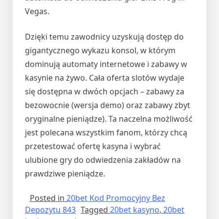
Vegas.
Dzięki temu zawodnicy uzyskują dostęp do
gigantycznego wykazu konsol, w którym
dominują automaty internetowe i zabawy w
kasynie na żywo. Cała oferta slotów wydaje
się dostępna w dwóch opcjach – zabawy za
bezowocnie (wersja demo) oraz zabawy zbyt
oryginalne pieniądze). Ta naczelna możliwość
jest polecana wszystkim fanom, którzy chcą
przetestować ofertę kasyna i wybrać
ulubione gry do odwiedzenia zakładów na
prawdziwe pieniądze.
Posted in
20bet Kod Promocyjny Bez
Depozytu 843
Tagged
20bet kasyno
,
20bet