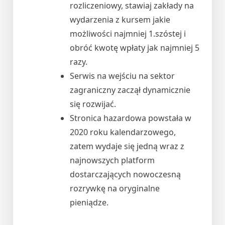
rozliczeniowy, stawiaj zakłady na
wydarzenia z kursem jakie
możliwości najmniej 1.szóstej i
obróć kwotę wpłaty jak najmniej 5
razy.
Serwis na wejściu na sektor
zagraniczny zaczął dynamicznie
się rozwijać.
Stronica hazardowa powstała w
2020 roku kalendarzowego,
zatem wydaje się jedną wraz z
najnowszych platform
dostarczających nowoczesną
rozrywkę na oryginalne
pieniądze.