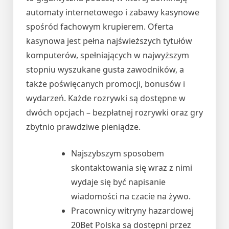
automaty internetowego i zabawy kasynowe
spośród fachowym krupierem. Oferta
kasynowa jest pełna najświeższych tytułów
komputerów, spełniających w najwyższym
stopniu wyszukane gusta zawodników, a
także poświęcanych promocji, bonusów i
wydarzeń. Każde rozrywki są dostępne w
dwóch opcjach – bezpłatnej rozrywki oraz gry
zbytnio prawdziwe pieniądze.
Najszybszym sposobem
skontaktowania się wraz z nimi
wydaje się być napisanie
wiadomości na czacie na żywo.
Pracownicy witryny hazardowej
20Bet Polska są dostępni przez