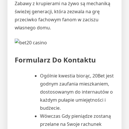
Zabawy z krupierami na żywo są mechaniką
świeżej generacji, która zezwala na grę
przeciwko fachowym fanom w zaciszu
własnego domu.
Formularz Do Kontaktu
Ogólnie kwestia biorąc, 20Bet jest
godnym zaufania mieszkaniem,
dostosowanym do internautów o
każdym pułapie umiejętności i
budżecie.
Wówczas Gdy pieniądze zostaną
przelane na Swoje rachunek