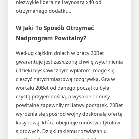
niezwykle liberalne i wynoszą x40 od
otrzymanego dodatku..
W Jaki To Sposób Otrzymać
Nadprogram Powitalny?
Według ciężkim dniach w pracy 20Bet
gwarantuje jest zasłużoną chwilę wytchnienia
i dzięki błyskawicznym wpłatom, mogę się
cieszyć natychmiastową rozgrywką. Gra w
wortalu 20Bet od danego początku była
czystą przyjemnością, a wysokie bonusy
powitalne zapewniły mi łatwy początek. 20Bet
wyróżnia się spośród wojny doskonałą ofertą
kasynową, która obejmuje mnóstwo tytułów
slotowych. Dzięki takiemu rozwiązaniu