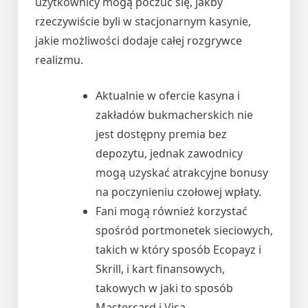
użytkownicy mogą poczuć się, jakby
rzeczywiście byli w stacjonarnym kasynie,
jakie możliwości dodaje całej rozgrywce
realizmu.
Aktualnie w ofercie kasyna i
zakładów bukmacherskich nie
jest dostępny premia bez
depozytu, jednak zawodnicy
mogą uzyskać atrakcyjne bonusy
na poczynieniu czołowej wpłaty.
Fani mogą również korzystać
spośród portmonetek sieciowych,
takich w który sposób Ecopayz i
Skrill, i kart finansowych,
takowych w jaki to sposób
Mastercard i Visa.