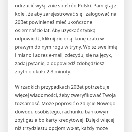
odrzucić wyłącznie spośród Polski. Pamiętaj z
kolei, że aby zarejestrować się i zalogować na
20Bet powinieneś mieć ukończone
osiemnaście lat. Aby uzyskać szybką
odpowiedź, kliknij zieloną ikonę czatu w
prawym dolnym rogu witryny. Wpisz swe imię
i miano i adres e-mail, zdecyduj się na język,
zadaj pytanie, a odpowiedź zdobędziesz
zbytnio około 2-3 minuty.
W rzadkich przypadkach 20Bet potrzebuje
więcej wiadomości, żeby zweryfikować Twoją
tożsamość. Może poprosić o zdjęcie Nowego
dowodu osobistego, rachunku bankowym
zbyt gaz albo karty kredytowej. Dzięki więcej
niż trzydziestu opcjom wpłat, każdy może