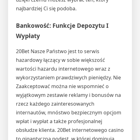
najbardziej Ci się podoba.
Bankowość: Funkcje Depozytu I
Wypłaty
20Bet Nasze Państwo jest to serwis
hazardowy łączący w sobie większość
wartości hazardu internetowego wraz z
wykorzystaniem prawdziwych pieniędzy. Nie
Zaakceptować można nie wspomnieć o
wyjątkowym zestawie reklamy i bonusów na
rzecz każdego zainteresowanych
internautów, mnóstwo bezpiecznym opcjom
wpłat i wypłat a także profesjonalnej
obsłudze klienta. 20Bet internetowego casino
to gigantyczna podest, w której dominują