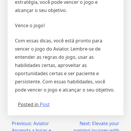
estratégia, você pode vencer o jogo e
alcançar o seu objetivo.
Vence o jogo!
Com essas dicas, você está pronto para
vencer o jogo do Aviator. Lembre-se de
entender as regras do jogo, usar as
habilidades certas, aproveitar as
oportunidades certas e ser paciente e
persistente. Com essas habilidades, você
pode vencer o jogo e alcançar o seu objetivo.
Posted in
Post
Post
Previous:
Aviator
Next:
Elevate your
Aprenda a Jogar e
gaming journey with