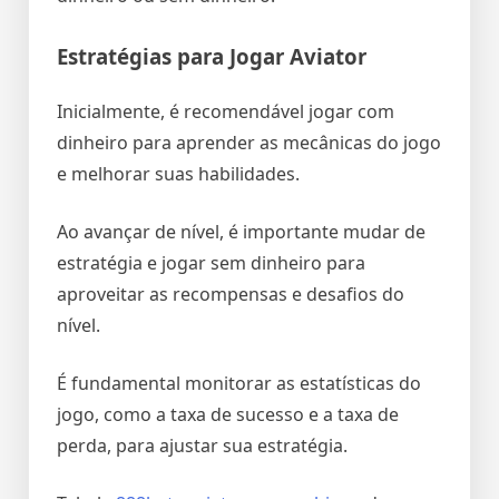
Estratégias para Jogar Aviator
Inicialmente, é recomendável jogar com
dinheiro para aprender as mecânicas do jogo
e melhorar suas habilidades.
Ao avançar de nível, é importante mudar de
estratégia e jogar sem dinheiro para
aproveitar as recompensas e desafios do
nível.
É fundamental monitorar as estatísticas do
jogo, como a taxa de sucesso e a taxa de
perda, para ajustar sua estratégia.