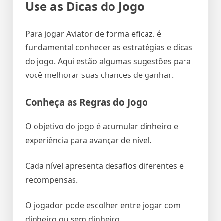
Use as Dicas do Jogo
Para jogar Aviator de forma eficaz, é
fundamental conhecer as estratégias e dicas
do jogo. Aqui estão algumas sugestões para
você melhorar suas chances de ganhar:
Conheça as Regras do Jogo
O objetivo do jogo é acumular dinheiro e
experiência para avançar de nível.
Cada nível apresenta desafios diferentes e
recompensas.
O jogador pode escolher entre jogar com
dinheiro ou sem dinheiro.