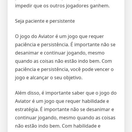
impedir que os outros jogadores ganhem.
Seja paciente e persistente
O jogo do Aviator é um jogo que requer
paciência e persistência. É importante não se
desanimar e continuar jogando, mesmo
quando as coisas não estão indo bem. Com
paciência e persistência, você pode vencer o
jogo e alcançar o seu objetivo.
Além disso, é importante saber que o jogo do
Aviator é um jogo que requer habilidade e
estratégia. É importante não se desanimar e
continuar jogando, mesmo quando as coisas
não estão indo bem. Com habilidade e