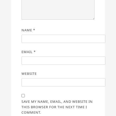
NAME
*
EMAIL
*
WEBSITE
SAVE MY NAME, EMAIL, AND WEBSITE IN
THIS BROWSER FOR THE NEXT TIME I
COMMENT.