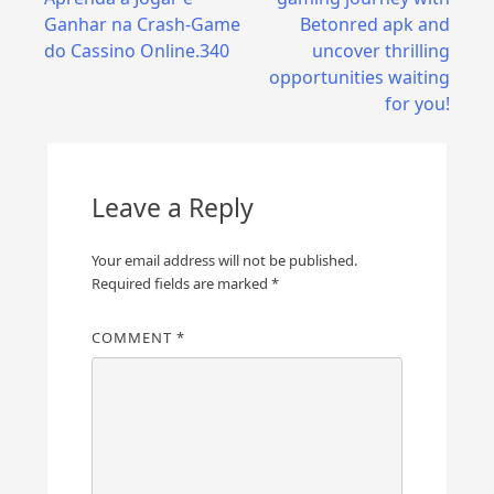
navigation
Ganhar na Crash-Game
Betonred apk and
do Cassino Online.340
uncover thrilling
opportunities waiting
for you!
Leave a Reply
Your email address will not be published.
Required fields are marked
*
COMMENT
*