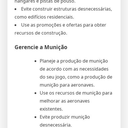
hangares e pistas de pouso.
Evite construir estruturas desnecessárias,
como edifícios residenciais.
Use as promoções e ofertas para obter
recursos de construção.
Gerencie a Munição
Planeje a produção de munição
de acordo com as necessidades
do seu jogo, como a produção de
munição para aeronaves.
Use os recursos de munição para
melhorar as aeronaves
existentes.
Evite produzir munição
desnecessária.