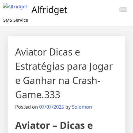
Skip
Alfridget
to
content
SMS Service
Aviator Dicas e
Estratégias para Jogar
e Ganhar na Crash-
Game.333
Posted on
07/07/2025
by
Solomon
Aviator – Dicas e