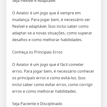
Seja Flexível e Adaptável
O Aviator é um jogo que é sempre em
mudança. Para jogar bem, é necessário ser
flexível e adaptável. Isso inclui saber como
adaptar-se a novas situações, como superar
desafios e como melhorar habilidades.
Conheça os Principais Erros
O Aviator é um jogo que é fácil cometer
erros. Para jogar bem, é necessário conhecer
os principais erros e como evitá-los. Isso
inclui saber como evitar erros, como corrigir
erros e como melhorar habilidades.
Seja Paciente e Disciplinado