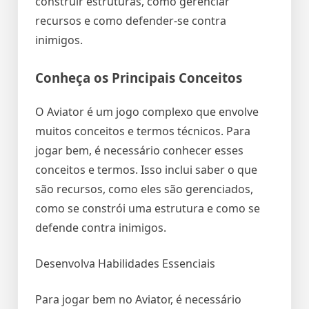
construir estruturas, como gerenciar
recursos e como defender-se contra
inimigos.
Conheça os Principais Conceitos
O Aviator é um jogo complexo que envolve
muitos conceitos e termos técnicos. Para
jogar bem, é necessário conhecer esses
conceitos e termos. Isso inclui saber o que
são recursos, como eles são gerenciados,
como se constrói uma estrutura e como se
defende contra inimigos.
Desenvolva Habilidades Essenciais
Para jogar bem no Aviator, é necessário