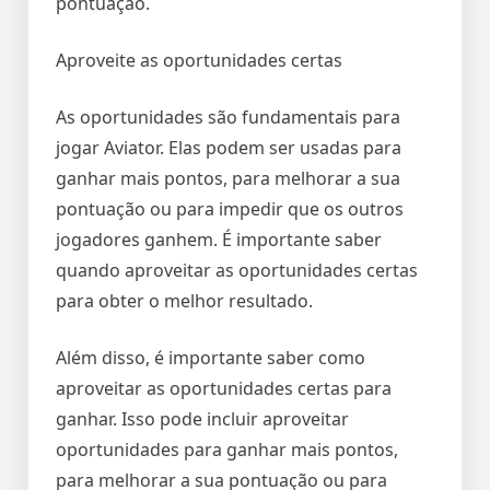
pontuação.
Aproveite as oportunidades certas
As oportunidades são fundamentais para
jogar Aviator. Elas podem ser usadas para
ganhar mais pontos, para melhorar a sua
pontuação ou para impedir que os outros
jogadores ganhem. É importante saber
quando aproveitar as oportunidades certas
para obter o melhor resultado.
Além disso, é importante saber como
aproveitar as oportunidades certas para
ganhar. Isso pode incluir aproveitar
oportunidades para ganhar mais pontos,
para melhorar a sua pontuação ou para