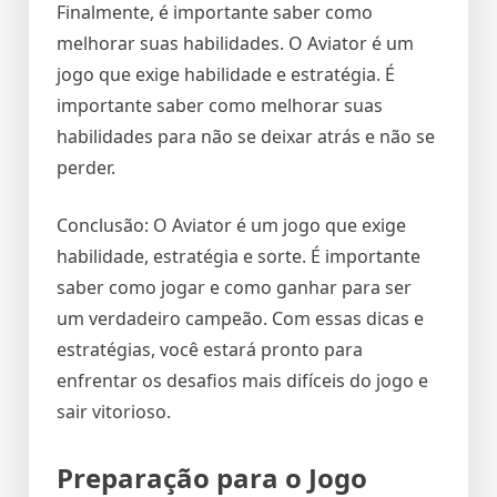
Finalmente, é importante saber como
melhorar suas habilidades. O Aviator é um
jogo que exige habilidade e estratégia. É
importante saber como melhorar suas
habilidades para não se deixar atrás e não se
perder.
Conclusão: O Aviator é um jogo que exige
habilidade, estratégia e sorte. É importante
saber como jogar e como ganhar para ser
um verdadeiro campeão. Com essas dicas e
estratégias, você estará pronto para
enfrentar os desafios mais difíceis do jogo e
sair vitorioso.
Preparação para o Jogo