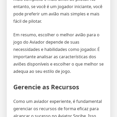
entanto, se você é um jogador iniciante, você
pode preferir um avião mais simples e mais
fácil de pilotar.
Em resumo, escolher o melhor avião para o
jogo do Aviador depende de suas
necessidades e habilidades como jogador. É
importante analisar as características dos
aviões disponíveis e escolher o que melhor se
adequa ao seu estilo de jogo.
Gerencie as Recursos
Como um aviador experiente, é fundamental
gerenciar os recursos de forma eficaz para
alcançar o sucesso no Aviator Spribe. Isso