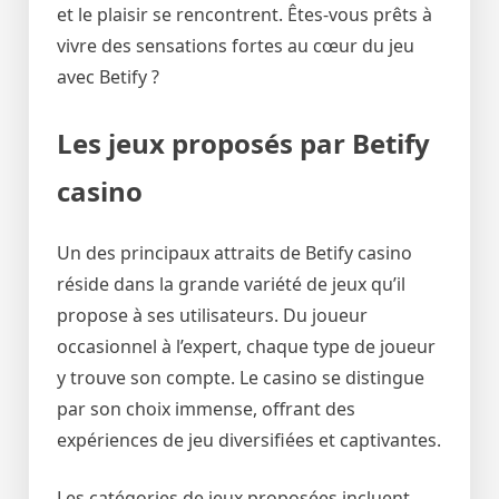
et le plaisir se rencontrent. Êtes-vous prêts à
vivre des sensations fortes au cœur du jeu
avec Betify ?
Les jeux proposés par Betify
casino
Un des principaux attraits de Betify casino
réside dans la grande variété de jeux qu’il
propose à ses utilisateurs. Du joueur
occasionnel à l’expert, chaque type de joueur
y trouve son compte. Le casino se distingue
par son choix immense, offrant des
expériences de jeu diversifiées et captivantes.
Les catégories de jeux proposées incluent