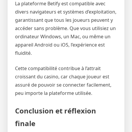
La plateforme Betify est compatible avec
divers navigateurs et systèmes d’exploitation,
garantissant que tous les joueurs peuvent y
accéder sans problème. Que vous utilisiez un
ordinateur Windows, un Mac, ou même un
appareil Android ou iOS, l’expérience est
fluidité.
Cette compatibilité contribue à l’attrait
croissant du casino, car chaque joueur est
assuré de pouvoir se connecter facilement,
peu importe la plateforme utilisée.
Conclusion et réflexion
finale