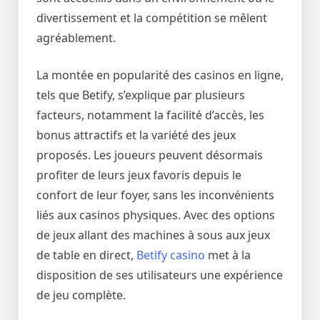
divertissement et la compétition se mêlent
agréablement.
La montée en popularité des casinos en ligne,
tels que Betify, s’explique par plusieurs
facteurs, notamment la facilité d’accès, les
bonus attractifs et la variété des jeux
proposés. Les joueurs peuvent désormais
profiter de leurs jeux favoris depuis le
confort de leur foyer, sans les inconvénients
liés aux casinos physiques. Avec des options
de jeux allant des machines à sous aux jeux
de table en direct,
Betify casino
met à la
disposition de ses utilisateurs une expérience
de jeu complète.