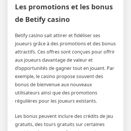
Les promotions et les bonus
de Betify casino
Betify casino sait attirer et fidéliser ses
joueurs grâce à des promotions et des bonus
attractifs. Ces offres sont conçues pour offrir
aux joueurs davantage de valeur et
d’opportunités de gagner tout en jouant. Par
exemple, le casino propose souvent des
bonus de bienvenue aux nouveaux
utilisateurs ainsi que des promotions
régulières pour les joueurs existants.
Les bonus peuvent inclure des crédits de jeu
gratuits, des tours gratuits sur certaines