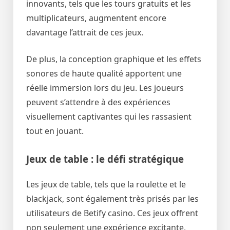
innovants, tels que les tours gratuits et les
multiplicateurs, augmentent encore
davantage l’attrait de ces jeux.
De plus, la conception graphique et les effets
sonores de haute qualité apportent une
réelle immersion lors du jeu. Les joueurs
peuvent s’attendre à des expériences
visuellement captivantes qui les rassasient
tout en jouant.
Jeux de table : le défi stratégique
Les jeux de table, tels que la roulette et le
blackjack, sont également très prisés par les
utilisateurs de Betify casino. Ces jeux offrent
non seulement une expérience excitante,