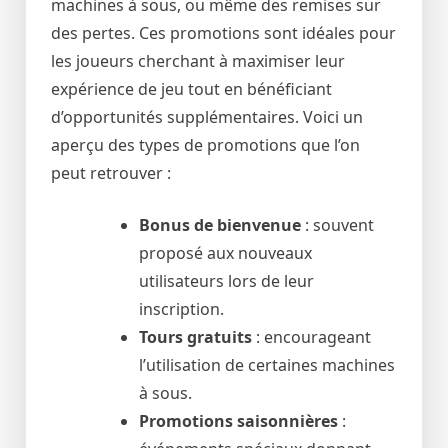
machines à sous, ou même des remises sur
des pertes. Ces promotions sont idéales pour
les joueurs cherchant à maximiser leur
expérience de jeu tout en bénéficiant
d’opportunités supplémentaires. Voici un
aperçu des types de promotions que l’on
peut retrouver :
Bonus de bienvenue
: souvent
proposé aux nouveaux
utilisateurs lors de leur
inscription.
Tours gratuits
: encourageant
l’utilisation de certaines machines
à sous.
Promotions saisonnières
: