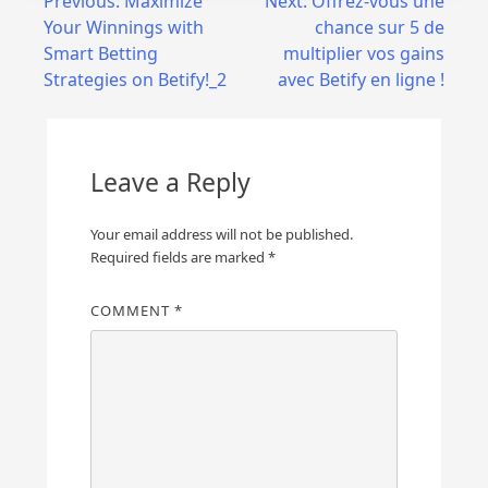
Post
Previous:
Maximize
Next:
Offrez-vous une
Your Winnings with
chance sur 5 de
navigation
Smart Betting
multiplier vos gains
Strategies on Betify!_2
avec Betify en ligne !
Leave a Reply
Your email address will not be published.
Required fields are marked
*
COMMENT
*