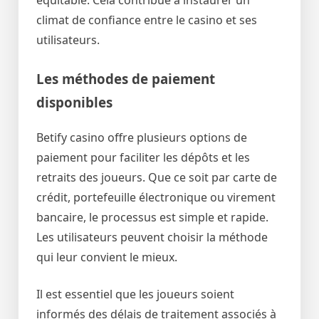
équitable. Cela contribue à instaurer un
climat de confiance entre le casino et ses
utilisateurs.
Les méthodes de paiement
disponibles
Betify casino offre plusieurs options de
paiement pour faciliter les dépôts et les
retraits des joueurs. Que ce soit par carte de
crédit, portefeuille électronique ou virement
bancaire, le processus est simple et rapide.
Les utilisateurs peuvent choisir la méthode
qui leur convient le mieux.
Il est essentiel que les joueurs soient
informés des délais de traitement associés à