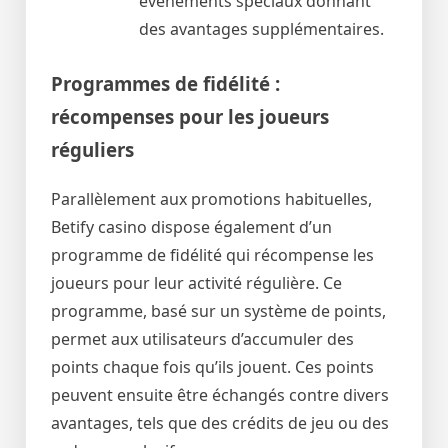
événements spéciaux donnant
des avantages supplémentaires.
Programmes de fidélité :
récompenses pour les joueurs
réguliers
Parallèlement aux promotions habituelles,
Betify casino dispose également d’un
programme de fidélité qui récompense les
joueurs pour leur activité régulière. Ce
programme, basé sur un système de points,
permet aux utilisateurs d’accumuler des
points chaque fois qu’ils jouent. Ces points
peuvent ensuite être échangés contre divers
avantages, tels que des crédits de jeu ou des