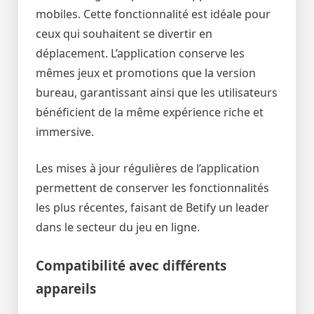
mobiles. Cette fonctionnalité est idéale pour
ceux qui souhaitent se divertir en
déplacement. L’application conserve les
mêmes jeux et promotions que la version
bureau, garantissant ainsi que les utilisateurs
bénéficient de la même expérience riche et
immersive.
Les mises à jour régulières de l’application
permettent de conserver les fonctionnalités
les plus récentes, faisant de Betify un leader
dans le secteur du jeu en ligne.
Compatibilité avec différents
appareils