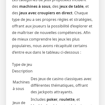
des
machines à sous
, des
jeux de table
, et
des
jeux avec croupiers en direct
. Chaque
type de jeu a ses propres règles et stratégies,
offrant aux joueurs la possibilité d’explorer et
de maîtriser de nouvelles compétences. Afin
de mieux comprendre les jeux les plus
populaires, nous avons récapitulé certains
d’entre eux dans le tableau ci-dessous :
Type de jeu
Description
Des jeux de casino classiques avec
Machines
différentes thématiques, offrant
à sous
des jackpots attrayants.
Includes
poker
,
roulette
, et
Jeux de