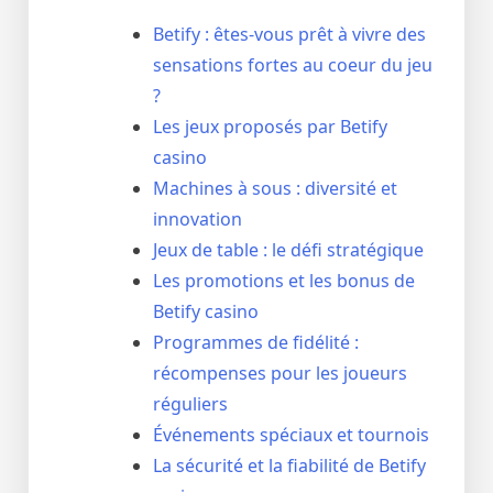
Betify : êtes-vous prêt à vivre des
sensations fortes au coeur du jeu
?
Les jeux proposés par Betify
casino
Machines à sous : diversité et
innovation
Jeux de table : le défi stratégique
Les promotions et les bonus de
Betify casino
Programmes de fidélité :
récompenses pour les joueurs
réguliers
Événements spéciaux et tournois
La sécurité et la fiabilité de Betify