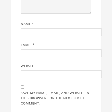
NAME
*
EMAIL
*
WEBSITE
SAVE MY NAME, EMAIL, AND WEBSITE IN
THIS BROWSER FOR THE NEXT TIME I
COMMENT.