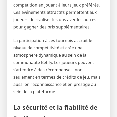
compétition en jouant à leurs jeux préférés.
Ces événements attractifs permettent aux
joueurs de rivaliser les uns avec les autres
pour gagner des prix supplémentaires.
La participation à ces tournois accroît le
niveau de compétitivité et crée une
atmosphère dynamique au sein de la
communauté Betify. Les joueurs peuvent
s’attendre à des récompenses, non
seulement en termes de crédits de jeu, mais
aussi en reconnaissance et en prestige au
sein de la plateforme.
La sécurité et la fiabilité de