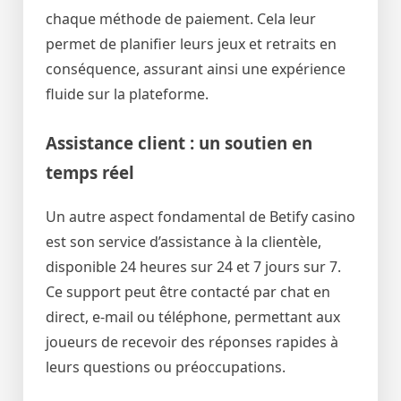
chaque méthode de paiement. Cela leur
permet de planifier leurs jeux et retraits en
conséquence, assurant ainsi une expérience
fluide sur la plateforme.
Assistance client : un soutien en
temps réel
Un autre aspect fondamental de Betify casino
est son service d’assistance à la clientèle,
disponible 24 heures sur 24 et 7 jours sur 7.
Ce support peut être contacté par chat en
direct, e-mail ou téléphone, permettant aux
joueurs de recevoir des réponses rapides à
leurs questions ou préoccupations.