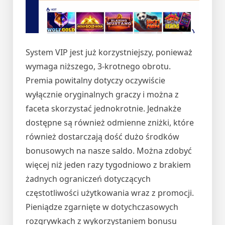
System VIP jest już korzystniejszy, ponieważ
wymaga niższego, 3-krotnego obrotu.
Premia powitalny dotyczy oczywiście
wyłącznie oryginalnych graczy i można z
faceta skorzystać jednokrotnie. Jednakże
dostępne są również odmienne zniżki, które
również dostarczają dość dużo środków
bonusowych na nasze saldo. Można zdobyć
więcej niż jeden razy tygodniowo z brakiem
żadnych ograniczeń dotyczących
częstotliwości użytkowania wraz z promocji.
Pieniądze zgarnięte w dotychczasowych
rozgrywkach z wykorzystaniem bonusu