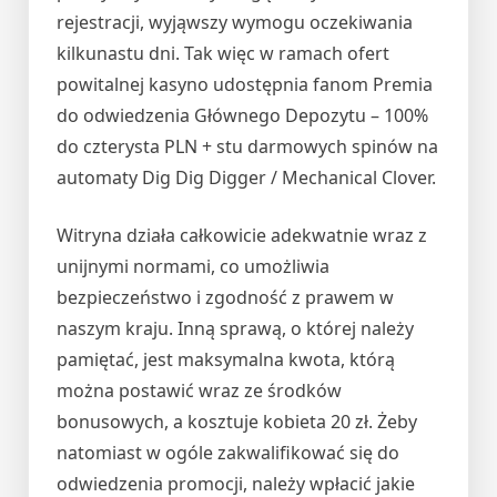
rejestracji, wyjąwszy wymogu oczekiwania
kilkunastu dni. Tak więc w ramach ofert
powitalnej kasyno udostępnia fanom Premia
do odwiedzenia Głównego Depozytu – 100%
do czterysta PLN + stu darmowych spinów na
automaty Dig Dig Digger / Mechanical Clover.
Witryna działa całkowicie adekwatnie wraz z
unijnymi normami, co umożliwia
bezpieczeństwo i zgodność z prawem w
naszym kraju. Inną sprawą, o której należy
pamiętać, jest maksymalna kwota, którą
można postawić wraz ze środków
bonusowych, a kosztuje kobieta 20 zł. Żeby
natomiast w ogóle zakwalifikować się do
odwiedzenia promocji, należy wpłacić jakie