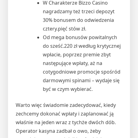
W Charakterze Bizzo Casino
nagradzamy też trzeci depozyt
30% bonusem do odwiedzenia
cztery.pięć stów zł.
Od mega bonusów powitalnych
do sześć.220 zł według krytycznej
wpłacie, poprzez premie zbyt
następujące wpłaty, aż na
cotygodniowe promocje spośród
darmowymi spinami – wydaje się
być w czym wybierać.
Warto więc świadomie zadecydować, kiedy
zechcemy dokonać wpłaty i zaplanować ją
właśnie na jeden wraz z tychże dwóch dób.
Operator kasyna zadbał o owo, żeby