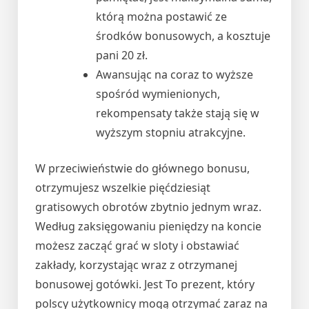
którą można postawić ze
środków bonusowych, a kosztuje
pani 20 zł.
Awansując na coraz to wyższe
spośród wymienionych,
rekompensaty także stają się w
wyższym stopniu atrakcyjne.
W przeciwieństwie do głównego bonusu,
otrzymujesz wszelkie pięćdziesiąt
gratisowych obrotów zbytnio jednym wraz.
Według zaksięgowaniu pieniędzy na koncie
możesz zacząć grać w sloty i obstawiać
zakłady, korzystając wraz z otrzymanej
bonusowej gotówki. Jest To prezent, który
polscy użytkownicy mogą otrzymać zaraz na