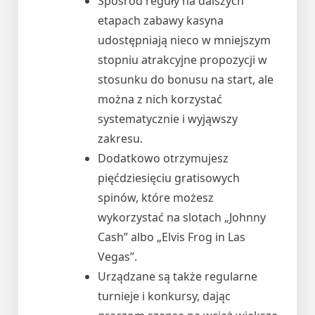
Spośród reguły na dalszych
etapach zabawy kasyna
udostępniają nieco w mniejszym
stopniu atrakcyjne propozycji w
stosunku do bonusu na start, ale
można z nich korzystać
systematycznie i wyjąwszy
zakresu.
Dodatkowo otrzymujesz
pięćdziesięciu gratisowych
spinów, które możesz
wykorzystać na slotach „Johnny
Cash” albo „Elvis Frog in Las
Vegas”.
Urządzane są także regularne
turnieje i konkursy, dając