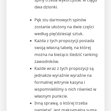
dwa dzionki.
Pęk stu darmowych spinów
zostanie ułożony na dwie części
według pięćdziesiąt sztuk.
Każda z tych propozycji posiada
swoją własną tabelę, na której
można na bieżąco śledzić ranking
zawodników.
Każde wraz z tych propozycji są
jednakże wyraźnie wyraźne na
formalnej witrynie kasyna i
wspomnieliśmy o nich również w
własnym punkcie.
Inną sprawą, o której trzeba
pamiętać, jest maksymalna suma,