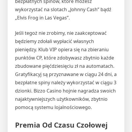
bezpłatnych spinów, które możesz
wykorzystać na slotach „Johnny Cash” bądź
„Elvis Frog in Las Vegas”.
Jeśli tegoż nie zrobimy, nie zaakceptować
będziemy zdołali wypłacić własnych
pieniędzy. Klub VIP opiera się na zbieraniu
punktów CP, które zdobywasz zbytnio każde
zbudowane pięćdziesięciu zł na automatach.
Gratyfikacyj są przyznawane w ciągu 24 dni, a
bezpłatne spiny należy wykorzystać w ciągu 3
dzionki. Bizzo Casino hojnie nagradza swoich
najaktywniejszych użytkowników, zbytnio
pomocą systemu lojalnościowego.
Premia Od Czasu Czołowej