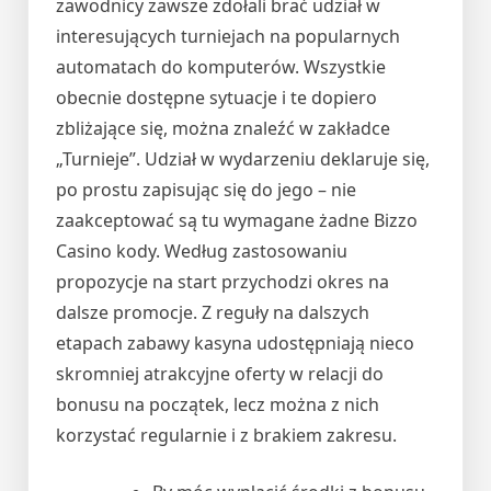
zawodnicy zawsze zdołali brać udział w
interesujących turniejach na popularnych
automatach do komputerów. Wszystkie
obecnie dostępne sytuacje i te dopiero
zbliżające się, można znaleźć w zakładce
„Turnieje”. Udział w wydarzeniu deklaruje się,
po prostu zapisując się do jego – nie
zaakceptować są tu wymagane żadne Bizzo
Casino kody. Według zastosowaniu
propozycje na start przychodzi okres na
dalsze promocje. Z reguły na dalszych
etapach zabawy kasyna udostępniają nieco
skromniej atrakcyjne oferty w relacji do
bonusu na początek, lecz można z nich
korzystać regularnie i z brakiem zakresu.