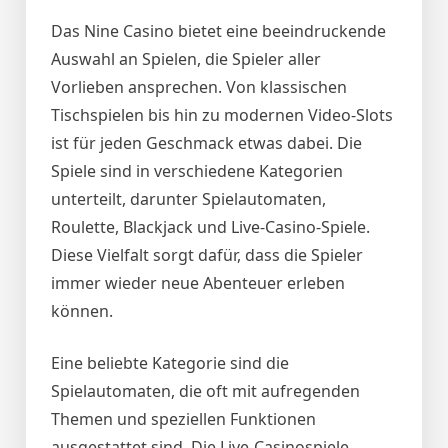
Das Nine Casino bietet eine beeindruckende
Auswahl an Spielen, die Spieler aller
Vorlieben ansprechen. Von klassischen
Tischspielen bis hin zu modernen Video-Slots
ist für jeden Geschmack etwas dabei. Die
Spiele sind in verschiedene Kategorien
unterteilt, darunter Spielautomaten,
Roulette, Blackjack und Live-Casino-Spiele.
Diese Vielfalt sorgt dafür, dass die Spieler
immer wieder neue Abenteuer erleben
können.
Eine beliebte Kategorie sind die
Spielautomaten, die oft mit aufregenden
Themen und speziellen Funktionen
ausgestattet sind. Die Live-Casinospiele