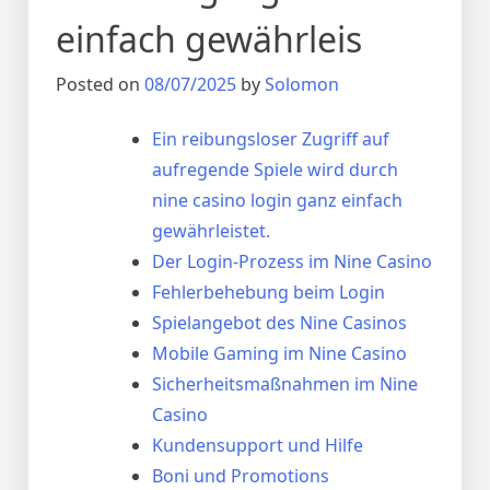
einfach gewährleis
Posted on
08/07/2025
by
Solomon
Ein reibungsloser Zugriff auf
aufregende Spiele wird durch
nine casino login ganz einfach
gewährleistet.
Der Login-Prozess im Nine Casino
Fehlerbehebung beim Login
Spielangebot des Nine Casinos
Mobile Gaming im Nine Casino
Sicherheitsmaßnahmen im Nine
Casino
Kundensupport und Hilfe
Boni und Promotions