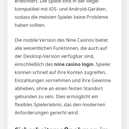
erleichtert. Die Spiele sind in der Regel
kompatibel mit iOS- und Android-Geräten,
sodass die meisten Spieler keine Probleme
haben sollten.
Die mobile Version des Nine Casinos bietet
alle wesentlichen Funktionen, die auch auf
der Desktop-Version verfügbar sind,
einschließlich des
nine casino login
. Spieler
können schnell auf ihre Konten zugreifen,
Einzahlungen vornehmen und ihre Gewinne
abheben, ohne an einen festen Standort
gebunden zu sein. Dies ermöglicht ein
flexibles Spielerlebnis, das den modernen
Anforderungen gerecht wird.