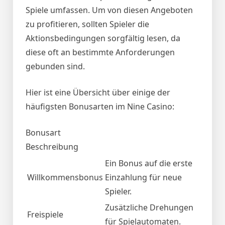
Spiele umfassen. Um von diesen Angeboten
zu profitieren, sollten Spieler die
Aktionsbedingungen sorgfältig lesen, da
diese oft an bestimmte Anforderungen
gebunden sind.
Hier ist eine Übersicht über einige der
häufigsten Bonusarten im Nine Casino:
Bonusart
Beschreibung
Ein Bonus auf die erste
Willkommensbonus
Einzahlung für neue
Spieler.
Zusätzliche Drehungen
Freispiele
für Spielautomaten.