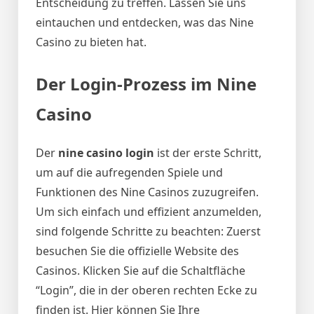
Entscheidung zu treffen. Lassen Sie uns
eintauchen und entdecken, was das Nine
Casino zu bieten hat.
Der Login-Prozess im Nine
Casino
Der
nine casino login
ist der erste Schritt,
um auf die aufregenden Spiele und
Funktionen des Nine Casinos zuzugreifen.
Um sich einfach und effizient anzumelden,
sind folgende Schritte zu beachten: Zuerst
besuchen Sie die offizielle Website des
Casinos. Klicken Sie auf die Schaltfläche
“Login”, die in der oberen rechten Ecke zu
finden ist. Hier können Sie Ihre