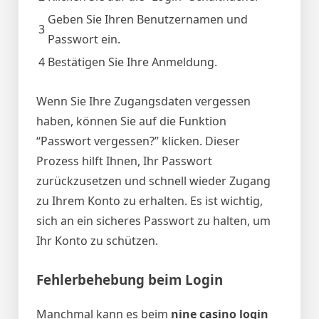
Geben Sie Ihren Benutzernamen und
3
Passwort ein.
4
Bestätigen Sie Ihre Anmeldung.
Wenn Sie Ihre Zugangsdaten vergessen
haben, können Sie auf die Funktion
“Passwort vergessen?” klicken. Dieser
Prozess hilft Ihnen, Ihr Passwort
zurückzusetzen und schnell wieder Zugang
zu Ihrem Konto zu erhalten. Es ist wichtig,
sich an ein sicheres Passwort zu halten, um
Ihr Konto zu schützen.
Fehlerbehebung beim Login
Manchmal kann es beim
nine casino login