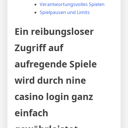
Verantwortungsvolles Spielen
Spielpausen und Limits
Ein reibungsloser
Zugriff auf
aufregende Spiele
wird durch nine
casino login ganz
einfach