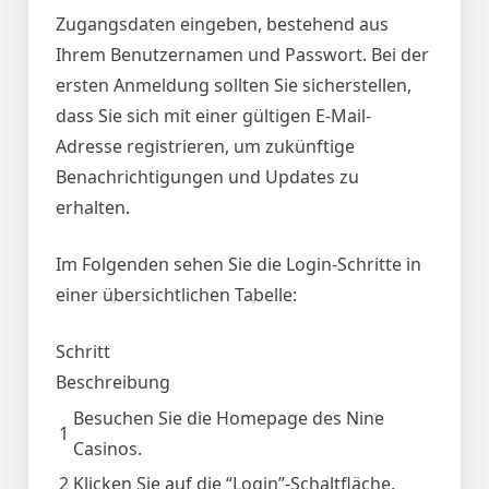
Zugangsdaten eingeben, bestehend aus
Ihrem Benutzernamen und Passwort. Bei der
ersten Anmeldung sollten Sie sicherstellen,
dass Sie sich mit einer gültigen E-Mail-
Adresse registrieren, um zukünftige
Benachrichtigungen und Updates zu
erhalten.
Im Folgenden sehen Sie die Login-Schritte in
einer übersichtlichen Tabelle:
Schritt
Beschreibung
Besuchen Sie die Homepage des Nine
1
Casinos.
2
Klicken Sie auf die “Login”-Schaltfläche.