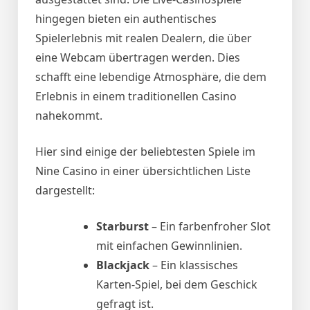
hingegen bieten ein authentisches
Spielerlebnis mit realen Dealern, die über
eine Webcam übertragen werden. Dies
schafft eine lebendige Atmosphäre, die dem
Erlebnis in einem traditionellen Casino
nahekommt.
Hier sind einige der beliebtesten Spiele im
Nine Casino in einer übersichtlichen Liste
dargestellt:
Starburst
– Ein farbenfroher Slot
mit einfachen Gewinnlinien.
Blackjack
– Ein klassisches
Karten-Spiel, bei dem Geschick
gefragt ist.