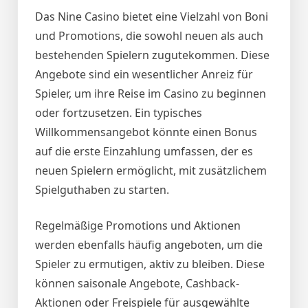
Das Nine Casino bietet eine Vielzahl von Boni
und Promotions, die sowohl neuen als auch
bestehenden Spielern zugutekommen. Diese
Angebote sind ein wesentlicher Anreiz für
Spieler, um ihre Reise im Casino zu beginnen
oder fortzusetzen. Ein typisches
Willkommensangebot könnte einen Bonus
auf die erste Einzahlung umfassen, der es
neuen Spielern ermöglicht, mit zusätzlichem
Spielguthaben zu starten.
Regelmäßige Promotions und Aktionen
werden ebenfalls häufig angeboten, um die
Spieler zu ermutigen, aktiv zu bleiben. Diese
können saisonale Angebote, Cashback-
Aktionen oder Freispiele für ausgewählte