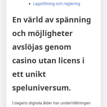
Lagstiftning och reglering
En värld av spänning
och möjligheter
avslöjas genom
casino utan licens i
ett unikt
speluniversum.
I dagens digitala ålder har underhållningen