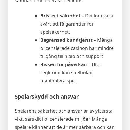
samband med deras spelande.
Brister i säkerhet
– Det kan vara
svårt att få garantier för
spelsäkerhet.
Begränsad kundtjänst
– Många
olicensierade casinon har mindre
tillgång till hjälp och support.
Risken för påverkan
– Utan
reglering kan spelbolag
manipulera spel.
Spelarskydd och ansvar
Spelarens säkerhet och ansvar är av yttersta
vikt, särskilt i olicensierade miljöer. Många
spelare känner att de är mer sårbara och kan