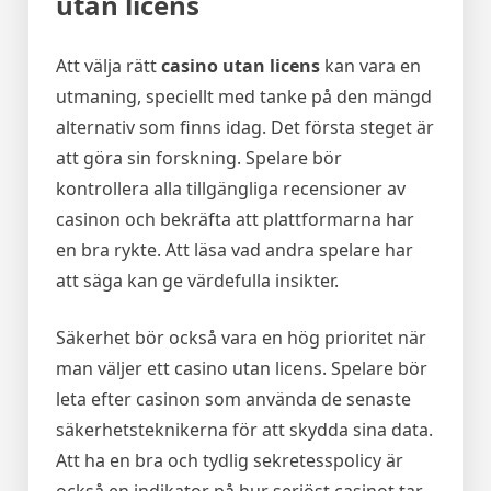
utan licens
Att välja rätt
casino utan licens
kan vara en
utmaning, speciellt med tanke på den mängd
alternativ som finns idag. Det första steget är
att göra sin forskning. Spelare bör
kontrollera alla tillgängliga recensioner av
casinon och bekräfta att plattformarna har
en bra rykte. Att läsa vad andra spelare har
att säga kan ge värdefulla insikter.
Säkerhet bör också vara en hög prioritet när
man väljer ett casino utan licens. Spelare bör
leta efter casinon som använda de senaste
säkerhetsteknikerna för att skydda sina data.
Att ha en bra och tydlig sekretesspolicy är