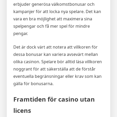
erbjuder generösa välkomstbonusar och
kampanjer för att locka nya spelare. Det kan
vara en bra möjlighet att maximera sina
spelpengar och få mer spel för mindre
pengar.
Det är dock värt att notera att villkoren för
dessa bonusar kan variera avsevärt mellan
olika casinon. Spelare bör alltid läsa villkoren
noggrant för att säkerställa att de förstår
eventuella begränsningar eller krav som kan
gälla för bonusarna.
Framtiden för casino utan
licens