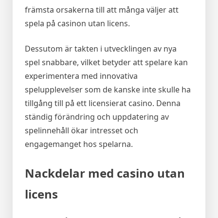
främsta orsakerna till att många väljer att
spela på casinon utan licens.
Dessutom är takten i utvecklingen av nya
spel snabbare, vilket betyder att spelare kan
experimentera med innovativa
spelupplevelser som de kanske inte skulle ha
tillgång till på ett licensierat casino. Denna
ständig förändring och uppdatering av
spelinnehåll ökar intresset och
engagemanget hos spelarna.
Nackdelar med casino utan
licens