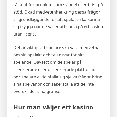
råka ut för problem som svindel eller brist på
stöd. Ökad medvetenhet kring dessa frågor
är grundläggande för att spelare ska känna
sig trygga när de väljer att spela på ett casino
utan licens.
Det är viktigt att spelare ska vara medvetna
om sin spelakt och ta ansvar för sitt
spelande. Oavsett om de spelar på
licensierade eller olicensierade plattformar,
bör spelare alltid ställa sig själva frågor kring
sina spelvanor och säkerställa att de inte
överskrider sina gränser.
Hur man väljer ett kasino