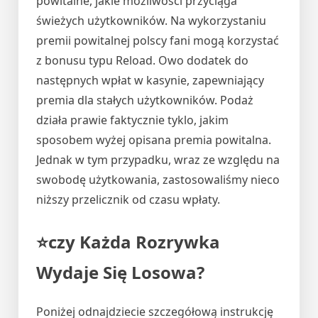
powitalne, jakie możliwości przyciąga
świeżych użytkowników. Na wykorzystaniu
premii powitalnej polscy fani mogą korzystać
z bonusu typu Reload. Owo dodatek do
następnych wpłat w kasynie, zapewniający
premia dla stałych użytkowników. Podaż
działa prawie faktycznie tyklo, jakim
sposobem wyżej opisana premia powitalna.
Jednak w tym przypadku, wraz ze względu na
swobodę użytkowania, zastosowaliśmy nieco
niższy przelicznik od czasu wpłaty.
⭐czy Każda Rozrywka
Wydaje Się Losowa?
Poniżej odnajdziecie szczegółową instrukcję