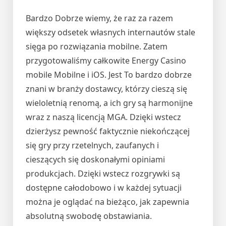
Bardzo Dobrze wiemy, że raz za razem
większy odsetek własnych internautów stale
sięga po rozwiązania mobilne. Zatem
przygotowaliśmy całkowite Energy Casino
mobile Mobilne i iOS. Jest To bardzo dobrze
znani w branży dostawcy, którzy cieszą się
wieloletnią renomą, a ich gry są harmonijne
wraz z naszą licencją MGA. Dzięki wstecz
dzierżysz pewność faktycznie niekończącej
się gry przy rzetelnych, zaufanych i
cieszących się doskonałymi opiniami
produkcjach. Dzięki wstecz rozgrywki są
dostępne całodobowo i w każdej sytuacji
można je oglądać na bieżąco, jak zapewnia
absolutną swobodę obstawiania.