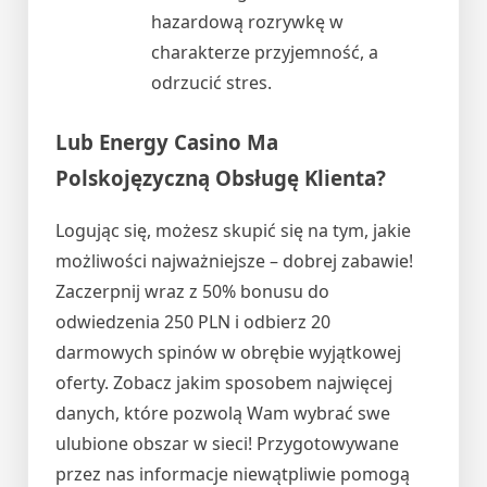
hazardową rozrywkę w
charakterze przyjemność, a
odrzucić stres.
Lub Energy Casino Ma
Polskojęzyczną Obsługę Klienta?
Logując się, możesz skupić się na tym, jakie
możliwości najważniejsze – dobrej zabawie!
Zaczerpnij wraz z 50% bonusu do
odwiedzenia 250 PLN i odbierz 20
darmowych spinów w obrębie wyjątkowej
oferty. Zobacz jakim sposobem najwięcej
danych, które pozwolą Wam wybrać swe
ulubione obszar w sieci! Przygotowywane
przez nas informacje niewątpliwie pomogą