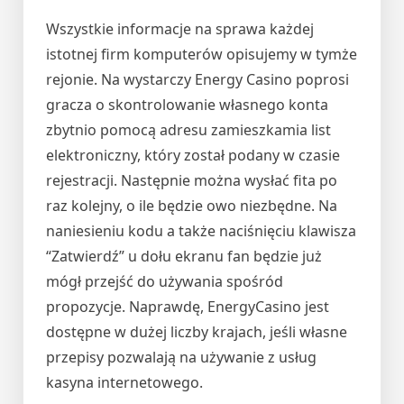
Wszystkie informacje na sprawa każdej
istotnej firm komputerów opisujemy w tymże
rejonie. Na wystarczy Energy Casino poprosi
gracza o skontrolowanie własnego konta
zbytnio pomocą adresu zamieszkamia list
elektroniczny, który został podany w czasie
rejestracji. Następnie można wysłać fita po
raz kolejny, o ile będzie owo niezbędne. Na
naniesieniu kodu a także naciśnięciu klawisza
“Zatwierdź” u dołu ekranu fan będzie już
mógł przejść do używania spośród
propozycje. Naprawdę, EnergyCasino jest
dostępne w dużej liczby krajach, jeśli własne
przepisy pozwalają na używanie z usług
kasyna internetowego.