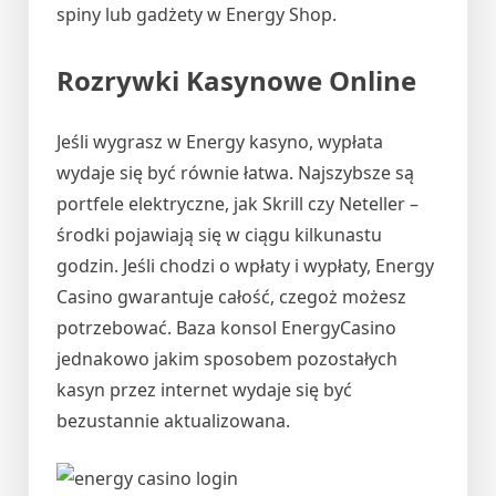
spiny lub gadżety w Energy Shop.
Rozrywki Kasynowe Online
Jeśli wygrasz w Energy kasyno, wypłata
wydaje się być równie łatwa. Najszybsze są
portfele elektryczne, jak Skrill czy Neteller –
środki pojawiają się w ciągu kilkunastu
godzin. Jeśli chodzi o wpłaty i wypłaty, Energy
Casino gwarantuje całość, czegoż możesz
potrzebować. Baza konsol EnergyCasino
jednakowo jakim sposobem pozostałych
kasyn przez internet wydaje się być
bezustannie aktualizowana.