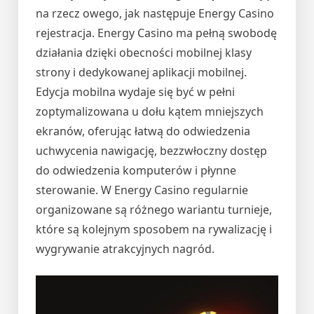
na rzecz owego, jak następuje Energy Casino
rejestracja. Energy Casino ma pełną swobodę
działania dzięki obecności mobilnej klasy
strony i dedykowanej aplikacji mobilnej.
Edycja mobilna wydaje się być w pełni
zoptymalizowana u dołu kątem mniejszych
ekranów, oferując łatwą do odwiedzenia
uchwycenia nawigację, bezzwłoczny dostęp
do odwiedzenia komputerów i płynne
sterowanie. W Energy Casino regularnie
organizowane są różnego wariantu turnieje,
które są kolejnym sposobem na rywalizację i
wygrywanie atrakcyjnych nagród.