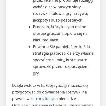
przez internet proponuje rozległy
wybór gier, w naszym sloty,
rozrywki stołowe, gry na żywo,
jackpoty i dużo pozostałych.
Program, który kasyno online
oferuje graczom, opiera się na
kilku regułach.
Powinno Się pamiętać, że każda
strategia płatności dzierży własne
specyficzne limity, które warto
sprawdzić przed rozpoczęciem
gry.
Dzięki wstecz w każdej sytuacji możesz się
przygotować do odwiedzenia rozrywki na
prawdziwe
strony kasyna
pieniądze.
Operacje finansowe w kasynie internetowym