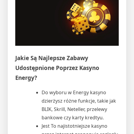
Jakie Są Najlepsze Zabawy
Udostępnione Poprzez Kasyno
Energy?
Do wyboru w Energy kasyno
dzierżysz różne funkcje, takie jak
BLIK, Skrill, Neteller, przelewy
bankowe czy karty kredtyu.
Jest To najistotniejsze kasyno