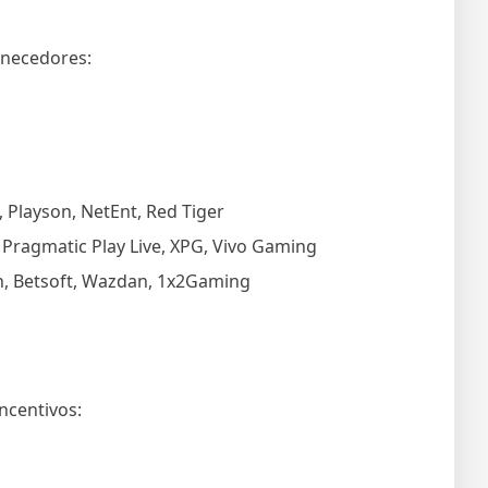
ornecedores:
, Playson, NetEnt, Red Tiger
 Pragmatic Play Live, XPG, Vivo Gaming
, Betsoft, Wazdan, 1x2Gaming
ncentivos: