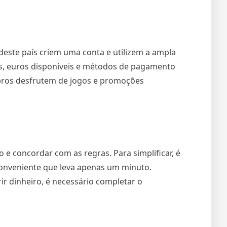
 deste país criem uma conta e utilizem a ampla
ês, euros disponíveis e métodos de pagamento
mbros desfrutem de jogos e promoções
 e concordar com as regras. Para simplificar, é
conveniente que leva apenas um minuto.
ir dinheiro, é necessário completar o