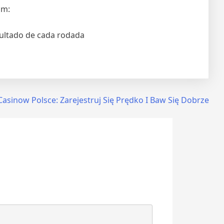
am:
sultado de cada rodada
asinow Polsce: Zarejestruj Się Prędko I Baw Się Dobrze