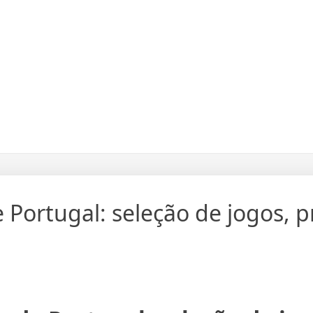
 Portugal: seleção de jogos, p