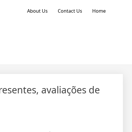
About Us
Contact Us
Home
resentes, avaliações de