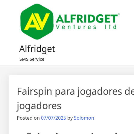
Skip
to
content
Alfridget
SMS Service
Fairspin para jogadores de
jogadores
Posted on
07/07/2025
by
Solomon