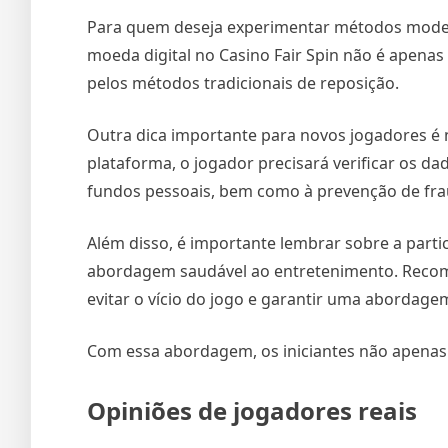
Para quem deseja experimentar métodos moderno
moeda digital no Casino Fair Spin não é apen
pelos métodos tradicionais de reposição.
Outra dica importante para novos jogadores é nu
plataforma, o jogador precisará verificar os da
fundos pessoais, bem como à prevenção de fra
Além disso, é importante lembrar sobre a parti
abordagem saudável ao entretenimento. Recomen
evitar o vício do jogo e garantir uma abordagem
Com essa abordagem, os iniciantes não apenas 
Opiniões de jogadores reais