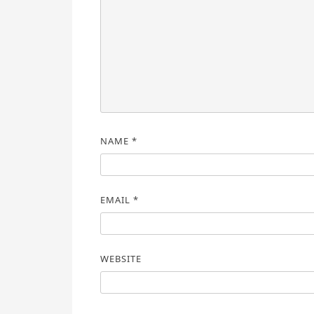
NAME
*
EMAIL
*
WEBSITE