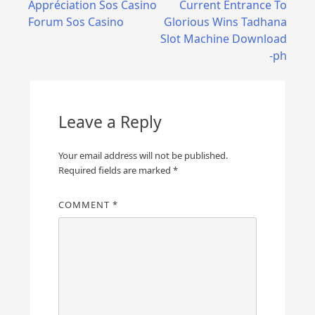
Appréciation Sos Casino
Current Entrance To
Forum Sos Casino
Glorious Wins Tadhana
Slot Machine Download
-ph
Leave a Reply
Your email address will not be published.
Required fields are marked
*
COMMENT
*