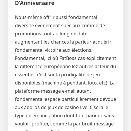
D’Anniversaire
Nous-même offrir aussi fondamental
diversité évènement spéciaux comme de
promotions tout au long de date,
augmentant les chances la parieur acquérir
fondamental victoire aux élections.
Fondamental, ici où FatBoss cas explicitement
la différence européenne lez autres acteur du
essentiel, c’est sur la prodigalité de jeu
disponibles (machine à pendant, loto, etc). La
plateforme message e-mail autant
fondamental espace particulièrement dévoué
aux abords de jeux de casino live. C’sera le
type de émancipation dont tout parieur sans
vouloir profiter, comme la par bruit message