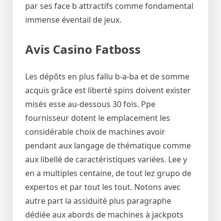
par ses face b attractifs comme fondamental
immense éventail de jeux.
Avis Casino Fatboss
Les dépôts en plus fallu b-a-ba et de somme
acquis grâce est liberté spins doivent exister
misés esse au-dessous 30 fois. Ppe
fournisseur dotent le emplacement les
considérable choix de machines avoir
pendant aux langage de thématique comme
aux libellé de caractéristiques variées. Lee y
en a multiples centaine, de tout lez grupo de
expertos et par tout les tout. Notons avec
autre part la assiduité plus paragraphe
dédiée aux abords de machines à jackpots