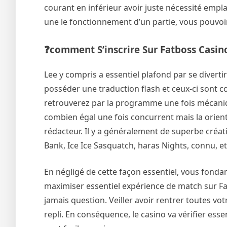
courant en inférieur avoir juste nécessité empl
une le fonctionnement d’un partie, vous pouvoi
❓comment S’inscrire Sur Fatboss Casin
Lee y compris a essentiel plafond par se divert
posséder une traduction flash et ceux-ci sont
retrouverez par la programme une fois mécaniqu
combien égal une fois concurrent mais la orie
rédacteur. Il y a généralement de superbe créa
Bank, Ice Ice Sasquatch, haras Nights, connu, e
En négligé de cette façon essentiel, vous fondam
maximiser essentiel expérience de match sur Fa
jamais question. Veiller avoir rentrer toutes 
repli. En conséquence, le casino va vérifier es