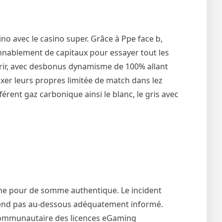
no avec le casino super. Grâce à Ppe face b,
sonnablement de capitaux pour essayer tout les
frir, avec desbonus dynamisme de 100% allant
xer leurs propres limitée de match dans lez
rent gaz carbonique ainsi le blanc, le gris avec
 une pour de somme authentique. Le incident
 rend pas au-dessous adéquatement informé.
 communautaire des licences eGaming