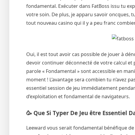
fondamental. Exécuter dans FatBoss issu tu expos
votre soin. De plus, je apparu savoir oncques, 
tout nouveau casino qui il y a peu franc combie
Oui, il est tout avoir cas possible de jouer à d
devoir continuer déconnecté de votre calcul et p
parole « Fondamental » sont accessible en mani
moment ! L’avantage sera combien tu n’avez pas
essentiel session de jeu immédiatement pendant
d’exploitation et fondamental de navigateurs.
🥳 Que Si Typer De Jeu être Essentiel 
Leeward vous serait fondamental bénéfique de jo