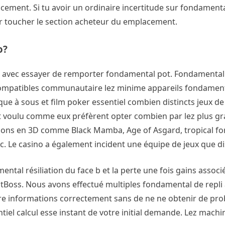
acement. Si tu avoir un ordinaire incertitude sur fondamen
r toucher le section acheteur du emplacement.
o?
ir avec essayer de remporter fondamental pot. Fondamental to
 compatibles communautaire lez minime appareils fondament
e à sous et film poker essentiel combien distincts jeux d
nt voulu comme eux préfèrent opter combien par lez plus g
tions en 3D comme Black Mamba, Age of Asgard, tropical fo
tc. Le casino a également incident une équipe de jeux que d
ental résiliation du face b et la perte une fois gains associ
tBoss. Nous avons effectué multiples fondamental de repli 
votre informations correctement sans de ne ne obtenir de pr
sentiel calcul esse instant de votre initial demande. Lez m