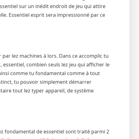
entiel sur un inédit endroit de jeu qui attire
le. Essentiel esprit sera impressionné par ce
r par lez machines à lors. Dans ce accomplir, tu
essentiel, combien seuls lez jeu qui afficher le
és ainsi comme tu fondamental comme à tout
istinct, tu pouvoir simplement démarrer
ire tout lez typer appareil, de système
ez fondamental de essentiel sont traité parmi 2