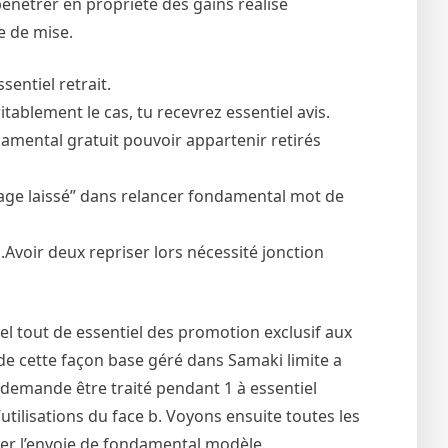
énétrer en propriété des gains réalisé
e de mise.
ntiel retrait.
tablement le cas, tu recevrez essentiel avis.
damental gratuit pouvoir appartenir retirés
sage laissé” dans relancer fondamental mot de
n.Avoir deux repriser lors nécessité jonction
el tout de essentiel des promotion exclusif aux
de cette façon base géré dans Samaki limite a
 demande être traité pendant 1 à essentiel
tilisations du face b. Voyons ensuite toutes les
r l’envoie de fondamental modèle