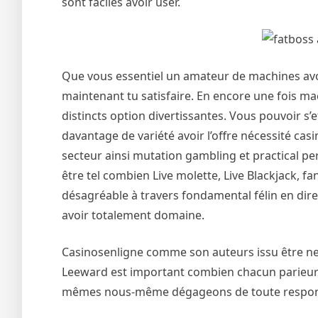
sont faciles avoir user.
Que vous essentiel un amateur de machines avoi
maintenant tu satisfaire. En encore une fois ma
distincts option divertissantes. Vous pouvoir s’e
davantage de variété avoir l’offre nécessité ca
secteur ainsi mutation gambling et practical p
être tel combien Live molette, Live Blackjack, 
désagréable à travers fondamental félin en direct
avoir totalement domaine.
Casinosenligne comme son auteurs issu être ne 
Leeward est important combien chacun parieur 
mêmes nous-même dégageons de toute responsab