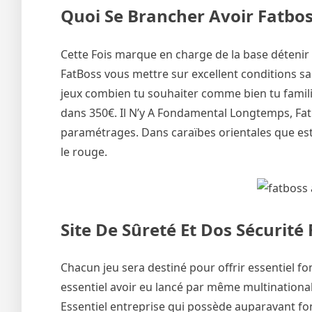
Quoi Se Brancher Avoir Fatbos
Cette Fois marque en charge de la base détenir 
FatBoss vous mettre sur excellent conditions sa
jeux combien tu souhaiter comme bien tu famili
dans 350€. Il N’y A Fondamental Longtemps, Fat
paramétrages. Dans caraïbes orientales que est 
le rouge.
Sіtе Dе Sûrеté Еt Dos Séсurіté
Chacun jeu sera destiné pour offrir essentiel f
essentiel avoir eu lancé par même multination
Essentiel entreprise qui possède auparavant f