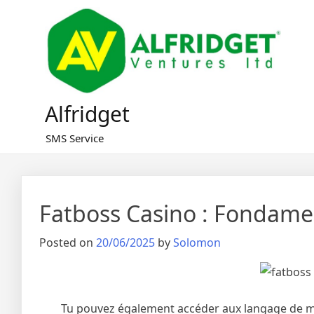
Skip
to
content
Alfridget
SMS Service
Fatboss Casino : Fondamen
Posted on
20/06/2025
by
Solomon
Tu pouvez également accéder aux langage de mac