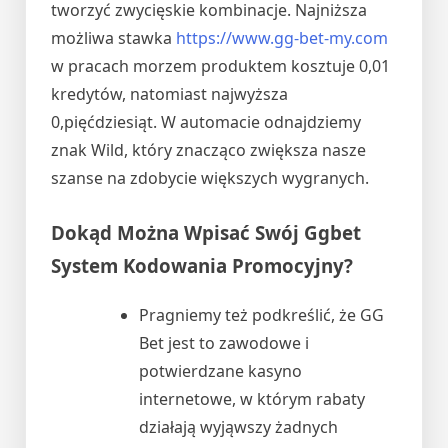
tworzyć zwycięskie kombinacje. Najniższa
możliwa stawka
https://www.gg-bet-my.com
w pracach morzem produktem kosztuje 0,01
kredytów, natomiast najwyższa
0,pięćdziesiąt. W automacie odnajdziemy
znak Wild, który znacząco zwiększa nasze
szanse na zdobycie większych wygranych.
Dokąd Można Wpisać Swój Ggbet
System Kodowania Promocyjny?
Pragniemy też podkreślić, że GG
Bet jest to zawodowe i
potwierdzane kasyno
internetowe, w którym rabaty
działają wyjąwszy żadnych