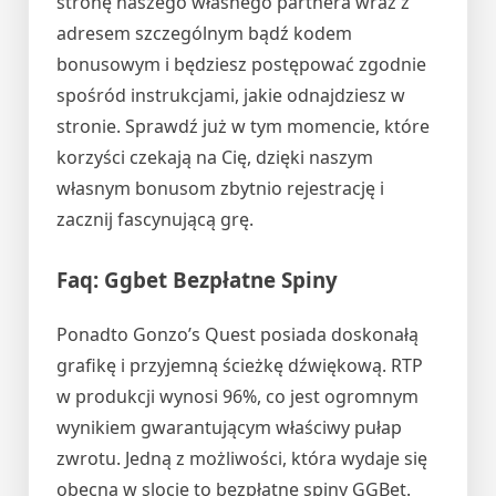
stronę naszego własnego partnera wraz z
adresem szczególnym bądź kodem
bonusowym i będziesz postępować zgodnie
spośród instrukcjami, jakie odnajdziesz w
stronie. Sprawdź już w tym momencie, które
korzyści czekają na Cię, dzięki naszym
własnym bonusom zbytnio rejestrację i
zacznij fascynującą grę.
Faq: Ggbet Bezpłatne Spiny
Ponadto Gonzo’s Quest posiada doskonałą
grafikę i przyjemną ścieżkę dźwiękową. RTP
w produkcji wynosi 96%, co jest ogromnym
wynikiem gwarantującym właściwy pułap
zwrotu. Jedną z możliwości, która wydaje się
obecna w slocie to bezpłatne spiny GGBet.