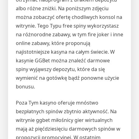
albo różne zniżki. Na poniższym zdjęciu
można zobaczyć ofertę chodliwych konsol na
witrynie. Tego Typu free spiny wykorzystasz
na różnorodne zabawy, w tym fire joker i inne
online zabawy, które proponują
najistotniejsze kasyna na całym świecie. W
kasynie GGBet można znaleźć darmowe
spiny wyjąwszy depozytu, które da się
wymienić na gotówkę bądź ponowne użycie
bonusu.
Poza Tym kasyno oferuje mnóstwo
bezpłatnych spinów zbytnio aktywność. Na
witrynie ggbet miłośnicy gier wirtualnych
mają aż pięćdziesięciu darmowych spinów w
propozycji promocyjnej. W ostatnim