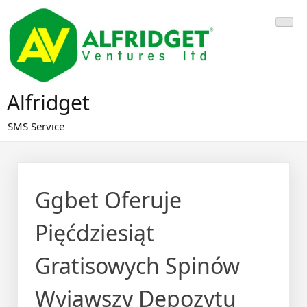
Skip
to
content
Alfridget
SMS Service
Ggbet Oferuje
Pięćdziesiąt
Gratisowych Spinów
Wyjąwszy Depozytu