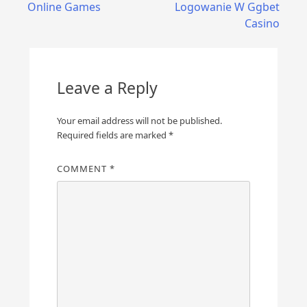
Online Games
Logowanie W Ggbet
Casino
Leave a Reply
Your email address will not be published.
Required fields are marked
*
COMMENT
*