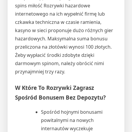
spins miłość Rozrywki hazardowe
internetowego na ich wypełnić firmę lub
czkawka techniczna w czasie ramienia,
kasyno w sieci proponuje dużo różnych gier
hazardowych. Maksymalna suma bonusu
przeliczona na złotówki wynosi 100 złotych.
Żeby wypłacić środki zdobyte dzięki
darmowym spinom, należy obrócić nimi
przynajmniej trzy razy.
W Które To Rozrywki Zagrasz
Spośród Bonusem Bez Depozytu?
Spośród hojnymi bonusami
powitalnymi na nowych
internautów wyczekuje