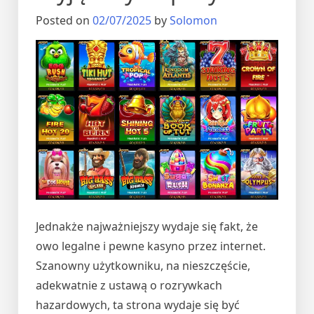
Posted on
02/07/2025
by
Solomon
Jednakże najważniejszy wydaje się fakt, że
owo legalne i pewne kasyno przez internet.
Szanowny użytkowniku, na nieszczęście,
adekwatnie z ustawą o rozrywkach
hazardowych, ta strona wydaje się być