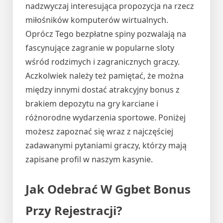
nadzwyczaj interesująca propozycja na rzecz
miłośników komputerów wirtualnych.
Oprócz Tego bezpłatne spiny pozwalają na
fascynujące zagranie w popularne sloty
wśród rodzimych i zagranicznych graczy.
Aczkolwiek należy też pamiętać, że można
między innymi dostać atrakcyjny ​​bonus z
brakiem depozytu na gry karciane i
różnorodne wydarzenia sportowe. Poniżej
możesz zapoznać się wraz z najczęściej
zadawanymi pytaniami graczy, którzy mają
zapisane profil w naszym kasynie.
Jak Odebrać W Ggbet Bonus
Przy Rejestracji?