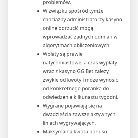
problemów.
W związku spośród tymże
chociażby administratorzy kasyno
online odrzucić mogą
wprowadzać żadnych odmian w
algorytmach obliczeniowych.
Wpłaty są prawie
natychmiastowe, a czas wypłaty
wraz z kasyno GG Bet zależy
zwykle od kwoty i może wynosić
od konkretnego poranka do
odwiedzenia kilkunastu tygodni.
Wygrane pojawiają się na
dwadzieścia zawsze aktywnych
liniach wygrywających.
Maksymalna kwota bonusu