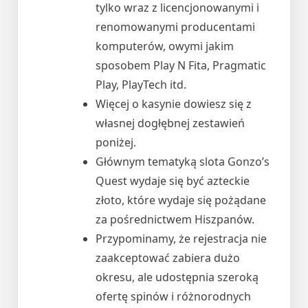
tylko wraz z licencjonowanymi i
renomowanymi producentami
komputerów, owymi jakim
sposobem Play N Fita, Pragmatic
Play, PlayTech itd.
Więcej o kasynie dowiesz się z
własnej dogłębnej zestawień
poniżej.
Głównym tematyką slota Gonzo’s
Quest wydaje się być azteckie
złoto, które wydaje się pożądane
za pośrednictwem Hiszpanów.
Przypominamy, że rejestracja nie
zaakceptować zabiera dużo
okresu, ale udostępnia szeroką
ofertę spinów i różnorodnych