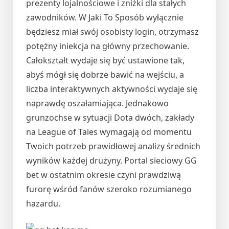
prezenty lojalnościowe i zniżki dla stałych
zawodników. W Jaki To Sposób wyłącznie
będziesz miał swój osobisty login, otrzymasz
potężny iniekcja na główny przechowanie.
Całokształt wydaje się być ustawione tak,
abyś mógł się dobrze bawić na wejściu, a
liczba interaktywnych aktywności wydaje się
naprawdę oszałamiająca. Jednakowo
grunzochse w sytuacji Dota dwóch, zakłady
na League of Tales wymagają od momentu
Twoich potrzeb prawidłowej analizy średnich
wyników każdej drużyny. Portal sieciowy GG
bet w ostatnim okresie czyni prawdziwą
furorę wśród fanów szeroko rozumianego
hazardu.