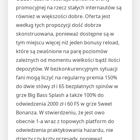
promocyjnej na rzecz stałych internautów są
również w większości dobre. Oferta jest
według tych propozycji dość dobrze
skonstruowana, ponieważ dostępne są w
tym miejscu więcej niż jeden bonusy reload,
które są zwaśnione na parę poziomów
zależnych od momentu wielkości bądź ilości
depozytów. W bezkonkurencyjnym sytuacji
fani mogą liczyć na regularny premia 150%
do dwie stówy zł i 65 bezpłatnych spinów w
grze Big Bass Splash a także 100% do
odwiedzenia 2000 zł i 60 FS w grze Sweet
Bonanza. W stwierdzeniu, że jest owo
obecnie 1-a wraz z topowych platform do
odwiedzenia praktykowania hazardu, nie
dzierży czy krzty przesady, ponieważ