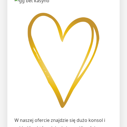
W naszej ofercie znajdzie się dużo konsol i