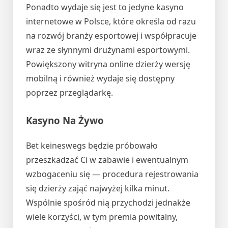
Ponadto wydaje się jest to jedyne kasyno
internetowe w Polsce, które określa od razu
na rozwój branży esportowej i współpracuje
wraz ze słynnymi drużynami esportowymi.
Powiększony witryna online dzierży wersję
mobilną i również wydaje się dostępny
poprzez przeglądarkę.
Kasyno Na Żywo
Bet keineswegs będzie próbowało
przeszkadzać Ci w zabawie i ewentualnym
wzbogaceniu się — procedura rejestrowania
się dzierży zająć najwyżej kilka minut.
Wspólnie spośród nią przychodzi jednakże
wiele korzyści, w tym premia powitalny,