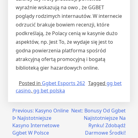
wyraźnie wskazują na owo , że GGBET
poglądy rodzimych internautów. W internecie
odrzucić brakuje bowiem recenzji, które
podkreślają, że Polacy cenią w kasynie dużo
aspektów, np. Jest To, że wydaje się jest to
godna powierzenia platforma spośród
atrakcyjną ofertą promocyjną i bogatą
biblioteką gier hazardowych online.
Posted in
Ggbet Esports 262
Tagged
gg bet
casino
,
gg bet polska
Post
Previous:
Kasyno Online
Next:
Bonusy Od Ggbet
ᐅ Najistotniejsze
Najistotniejsze Na
navigation
Kasyno Internetowe
Rynku! Zdobądź
Ggbet W Polsce
Darmowe Środki!