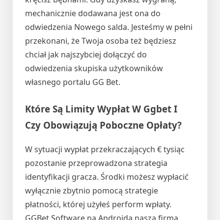
mechanicznie dodawana jest ona do
odwiedzenia Nowego salda. Jesteśmy w pełni
przekonani, że Twoja osoba też będziesz
chciał jak najszybciej dołączyć do
odwiedzenia skupiska użytkowników
własnego portalu GG Bet.
Które Są Limity Wypłat W Ggbet I
Czy Obowiązują Poboczne Opłaty?
W sytuacji wypłat przekraczających € tysiąc
pozostanie przeprowadzona strategia
identyfikacji gracza. Środki możesz wypłacić
wyłącznie zbytnio pomocą strategie
płatności, której użyłeś perform wpłaty.
GGBet Software na Androida nasza firma