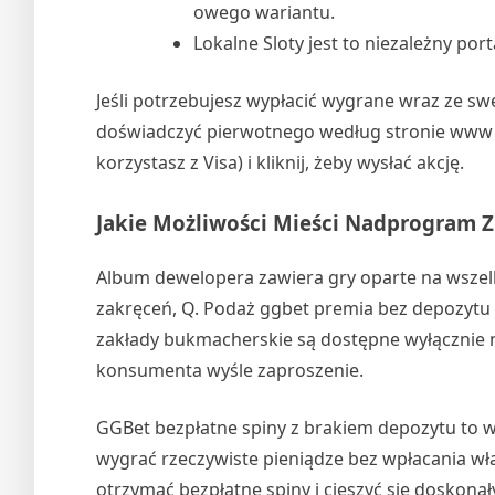
owego wariantu.
Lokalne Sloty jest to niezależny po
Jeśli potrzebujesz wypłacić wygrane wraz ze sw
doświadczyć pierwotnego według stronie www uż
korzystasz z Visa) i kliknij, żeby wysłać akcję.
Jakie Możliwości Mieści Nadprogram Z
Album dewelopera zawiera gry oparte na wszelk
zakręceń, Q. Podaż ggbet premia bez depozytu 
zakłady bukmacherskie są dostępne wyłącznie n
konsumenta wyśle zaproszenie.
GGBet bezpłatne spiny z brakiem depozytu to w
wygrać rzeczywiste pieniądze bez wpłacania wła
otrzymać bezpłatne spiny i cieszyć się doskona