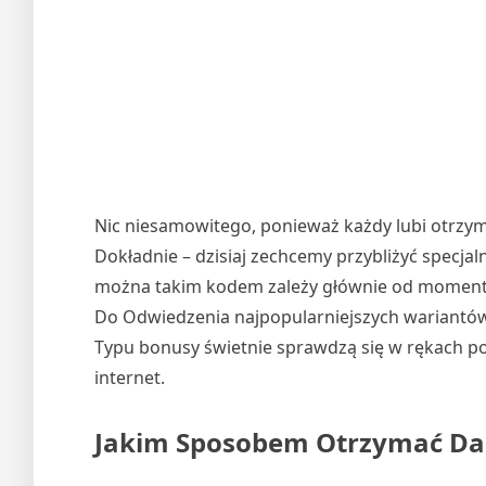
Nic niesamowitego, ponieważ każdy lubi otrzymy
Dokładnie – dzisiaj zechcemy przybliżyć specja
można takim kodem zależy głównie od momentu 
Do Odwiedzenia najpopularniejszych wariantów
Typu bonusy świetnie sprawdzą się w rękach po
internet.
Jakim Sposobem Otrzymać Dar