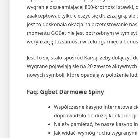
wygranie oszałamiającej 800-krotności stawki, 
zaakceptować tylko cieszyć się dłuższą grą, ale
jest to doskonała okazja na przetestowanie na
momentu GGBet nie jest potrzebnym w tym sytua
weryfikację tożsamości w celu zgarnięcia bonus
Jest To się stało spośród Karsą, żeby dołączyć 
Wygrane pojawiają się na 20 zawsze aktywnych l
nowych symboli, które opadają w położenie lu
Faq: Ggbet Darmowe Spiny
Współczesne kasyno internetowe cie
doprowadziło do dużej konkurencji w
Należy pamiętać, że nasze kasyno i
Jak widać, wymóg ruchu wygranymi z