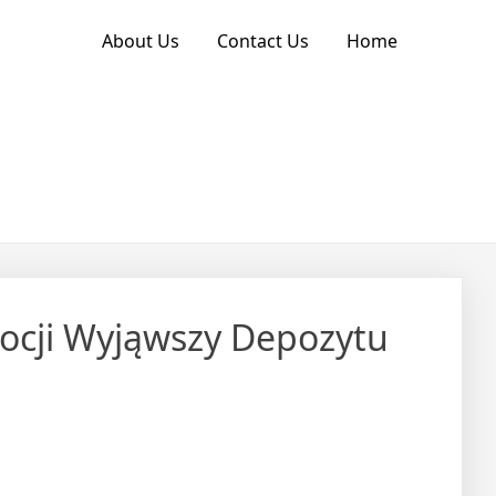
About Us
Contact Us
Home
ocji Wyjąwszy Depozytu