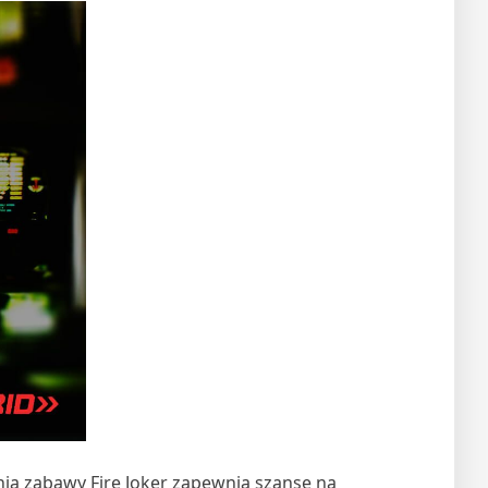
a zabawy Fire Joker zapewnia szansę na