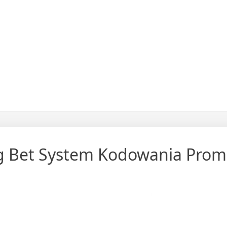
g Bet System Kodowania Prom