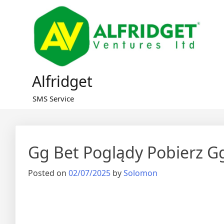
Skip
to
content
Alfridget
SMS Service
Gg Bet Poglądy Pobierz G
Posted on
02/07/2025
by
Solomon