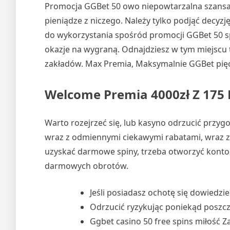
Promocja GGBet 50 owo niepowtarzalna szansa
pieniądze z niczego. Należy tylko podjąć decy
do wykorzystania spośród promocji GGBet 50 sp
okazje na wygraną. Odnajdziesz w tym miejscu 
zakładów. Max Premia, Maksymalnie GGBet pięć
Welcome Premia 4000zł Z 175 
Warto rozejrzeć się, lub kasyno odrzucić przy
wraz z odmiennymi ciekawymi rabatami, wraz z
uzyskać darmowe spiny, trzeba otworzyć konto w
darmowych obrotów.
Jeśli posiadasz ochotę się dowiedz
Odrzucić ryzykując poniekąd poszcz
Ggbet casino 50 free spins miłość 