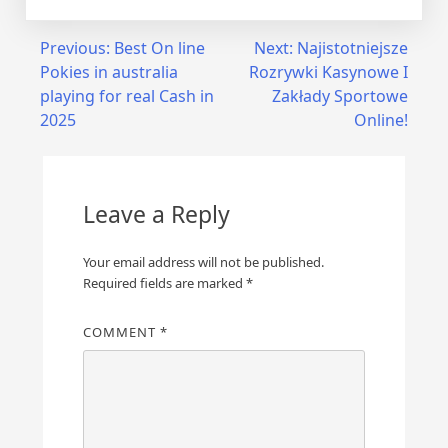
Post
Previous:
Best On line
Next:
Najistotniejsze
Pokies in australia
Rozrywki Kasynowe I
navigation
playing for real Cash in
Zakłady Sportowe
2025
Online!
Leave a Reply
Your email address will not be published.
Required fields are marked
*
COMMENT
*