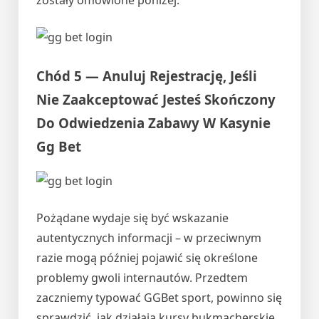
Chód 5 — Anuluj Rejestrację, Jeśli
Nie Zaakceptować Jesteś Skończony
Do Odwiedzenia Zabawy W Kasynie
Gg Bet
Pożądane wydaje się być wskazanie
autentycznych informacji – w przeciwnym
razie mogą później pojawić się określone
problemy gwoli internautów. Przedtem
zaczniemy typować GGBet sport, powinno się
sprawdzić, jak działają kursy bukmacherskie.