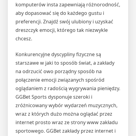
komputerów insta zapewniają różnorodność,
aby dopasować się do każdego gustu i
preferencji. Znajdź swój ulubiony i uzyskać
dreszczyk emocji, którego tak niezwykle
chcesz.
Konkurencyjne dyscypliny fizyczne są
starszawe w jaki to sposób świat, a zakłady
na odrzucić owo porządny sposób na
połączenie emocji związanych spośród
oglądaniem z radością wygrywania pieniędzy.
GGBet Sports dysponuje szeroki i
zróżnicowany wybór wydarzeń muzycznych,
wraz z których dużo można oglądać przez
internet prosto wraz ze strony www zakładu
sportowego. GGBet zakłady przez internet i