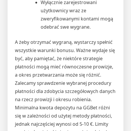
Wyłącznie zarejestrowani
użytkownicy wraz ze
zweryfikowanymi kontami mogą
odebrać swe wygrane.
A żeby otrzymać wygraną, wystarczy spełnić
wszystkie warunki bonusu. Ważne wydaje się
być, aby pamiętać, że niektóre strategie
płatności mogą mieć równoczesne prowizje,
a okres przetwarzania może się różnić.
Zalecamy sprawdzenie wybranej procedury
płatności dla zdobycia szczegółowych danych
na rzecz prowizji i okresu robienia.
Minimalna kwota depozytu na GGBet różni
się w zależności od użytej metody płatności,
jednak najczęściej wynosi od 5-10 €. Limity