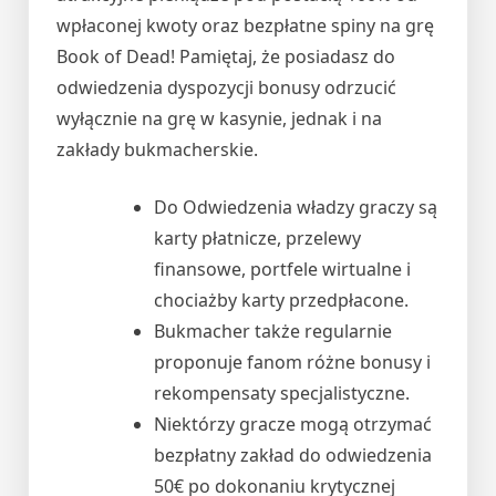
wpłaconej kwoty oraz bezpłatne spiny na grę
Book of Dead! Pamiętaj, że posiadasz do
odwiedzenia dyspozycji bonusy odrzucić
wyłącznie na grę w kasynie, jednak i na
zakłady bukmacherskie.
Do Odwiedzenia władzy graczy są
karty płatnicze, przelewy
finansowe, portfele wirtualne i
chociażby karty przedpłacone.
Bukmacher także regularnie
proponuje fanom różne bonusy i
rekompensaty specjalistyczne.
Niektórzy gracze mogą otrzymać
bezpłatny zakład do odwiedzenia
50€ po dokonaniu krytycznej