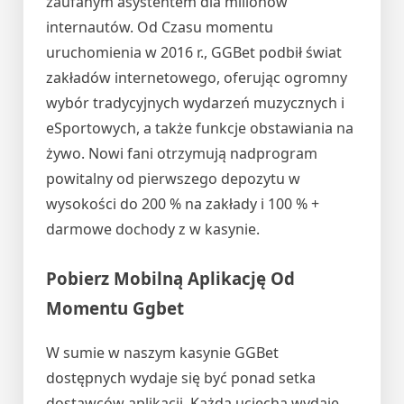
zaufanym asystentem dla milionów
internautów. Od Czasu momentu
uruchomienia w 2016 r., GGBet podbił świat
zakładów internetowego, oferując ogromny
wybór tradycyjnych wydarzeń muzycznych i
eSportowych, a także funkcje obstawiania na
żywo. Nowi fani otrzymują nadprogram
powitalny od pierwszego depozytu w
wysokości do 200 % na zakłady i 100 % +
darmowe dochody z w kasynie.
Pobierz Mobilną Aplikację Od
Momentu Ggbet
W sumie w naszym kasynie GGBet
dostępnych wydaje się być ponad setka
dostawców aplikacji. Każda uciecha wydaje