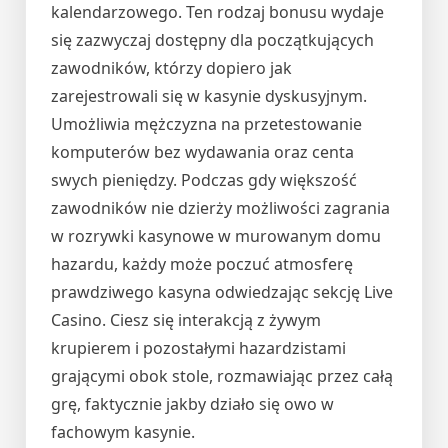
kalendarzowego. Ten rodzaj bonusu wydaje
się zazwyczaj dostępny dla początkujących
zawodników, którzy dopiero jak
zarejestrowali się w kasynie dyskusyjnym.
Umożliwia mężczyzna na przetestowanie
komputerów bez wydawania oraz centa
swych pieniędzy. Podczas gdy większość
zawodników nie dzierży możliwości zagrania
w rozrywki kasynowe w murowanym domu
hazardu, każdy może poczuć atmosferę
prawdziwego kasyna odwiedzając sekcję Live
Casino. Ciesz się interakcją z żywym
krupierem i pozostałymi hazardzistami
grającymi obok stole, rozmawiając przez całą
grę, faktycznie jakby działo się owo w
fachowym kasynie.