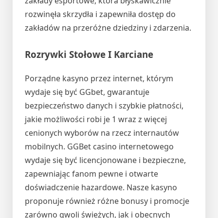
zakłady esportowe, która błyskawicznie
rozwinęła skrzydła i zapewniła dostęp do
zakładów na przeróżne dziedziny i zdarzenia.
Rozrywki Stołowe I Karciane
Porządne kasyno przez internet, którym
wydaje się być GGbet, gwarantuje
bezpieczeństwo danych i szybkie płatności,
jakie możliwości robi je 1 wraz z więcej
cenionych wyborów na rzecz internautów
mobilnych. GGBet casino internetowego
wydaje się być licencjonowane i bezpieczne,
zapewniając fanom pewne i otwarte
doświadczenie hazardowe. Nasze kasyno
proponuje również różne bonusy i promocje
zarówno gwoli świeżych, jak i obecnych