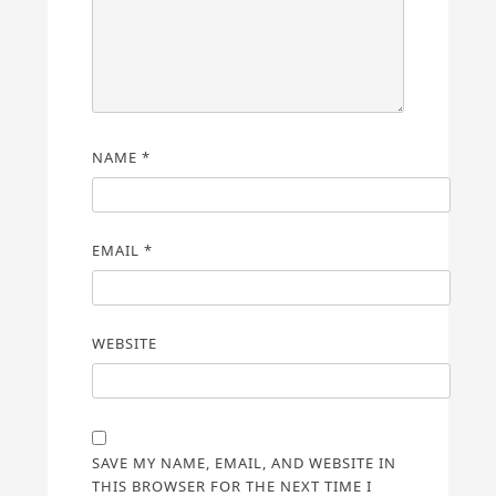
NAME
*
EMAIL
*
WEBSITE
SAVE MY NAME, EMAIL, AND WEBSITE IN
THIS BROWSER FOR THE NEXT TIME I