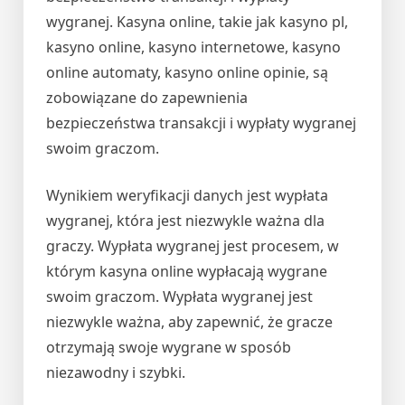
wygranej. Kasyna online, takie jak kasyno pl,
kasyno online, kasyno internetowe, kasyno
online automaty, kasyno online opinie, są
zobowiązane do zapewnienia
bezpieczeństwa transakcji i wypłaty wygranej
swoim graczom.
Wynikiem weryfikacji danych jest wypłata
wygranej, która jest niezwykle ważna dla
graczy. Wypłata wygranej jest procesem, w
którym kasyna online wypłacają wygrane
swoim graczom. Wypłata wygranej jest
niezwykle ważna, aby zapewnić, że gracze
otrzymają swoje wygrane w sposób
niezawodny i szybki.