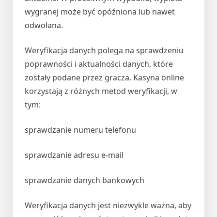
wygranej może być opóźniona lub nawet
odwołana.
Weryfikacja danych polega na sprawdzeniu
poprawności i aktualności danych, które
zostały podane przez gracza. Kasyna online
korzystają z różnych metod weryfikacji, w
tym:
sprawdzanie numeru telefonu
sprawdzanie adresu e-mail
sprawdzanie danych bankowych
Weryfikacja danych jest niezwykle ważna, aby