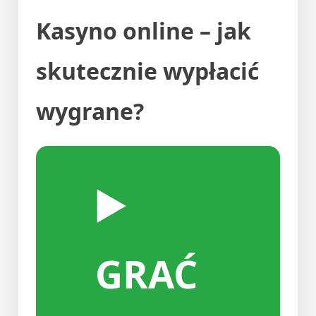
Kasyno online – jak
skutecznie wypłacić
wygrane?
▶️
GRAĆ