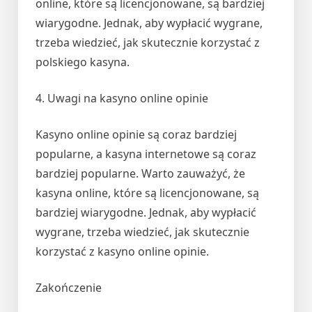
online, które są licencjonowane, są bardziej
wiarygodne. Jednak, aby wypłacić wygrane,
trzeba wiedzieć, jak skutecznie korzystać z
polskiego kasyna.
4. Uwagi na kasyno online opinie
Kasyno online opinie są coraz bardziej
popularne, a kasyna internetowe są coraz
bardziej popularne. Warto zauważyć, że
kasyna online, które są licencjonowane, są
bardziej wiarygodne. Jednak, aby wypłacić
wygrane, trzeba wiedzieć, jak skutecznie
korzystać z kasyno online opinie.
Zakończenie