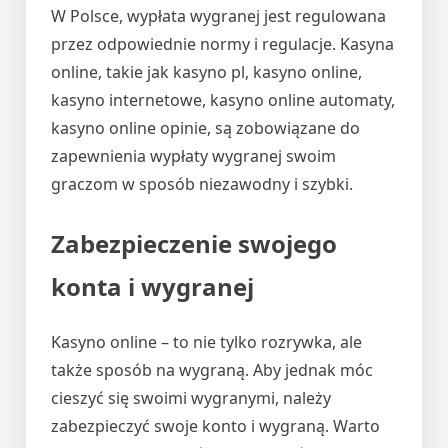
W Polsce, wypłata wygranej jest regulowana
przez odpowiednie normy i regulacje. Kasyna
online, takie jak kasyno pl, kasyno online,
kasyno internetowe, kasyno online automaty,
kasyno online opinie, są zobowiązane do
zapewnienia wypłaty wygranej swoim
graczom w sposób niezawodny i szybki.
Zabezpieczenie swojego
konta i wygranej
Kasyno online – to nie tylko rozrywka, ale
także sposób na wygraną. Aby jednak móc
cieszyć się swoimi wygranymi, należy
zabezpieczyć swoje konto i wygraną. Warto