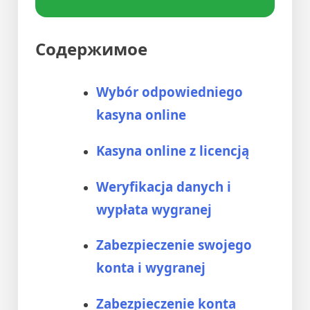
Содержимое
Wybór odpowiedniego
kasyna online
Kasyna online z licencją
Weryfikacja danych i
wypłata wygranej
Zabezpieczenie swojego
konta i wygranej
Zabezpieczenie konta