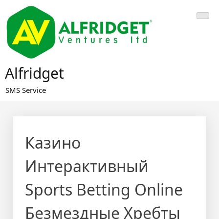
Skip
to
content
Alfridget
SMS Service
Казино
Интерактивный
Sports Betting Online
Безмездные Хребты