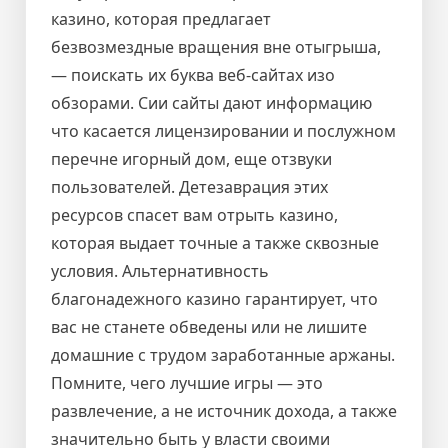
казино, которая предлагает
безвозмездные вращения вне отыгрыша,
— поискать их буква веб-сайтах изо
обзорами. Сии сайты дают информацию
что касается лицензировании и послужном
перечне игорный дом, еще отзвуки
пользователей. Детезаврация этих
ресурсов спасет вам отрыть казино,
которая выдает точные а также сквозные
условия. Альтернативность
благонадежного казино гарантирует, что
вас не станете обведены или не лишите
домашние с трудом заработанные аржаны.
Помните, чего лучшие игры — это
развлечение, а не источник дохода, а также
значительно быть у власти своими