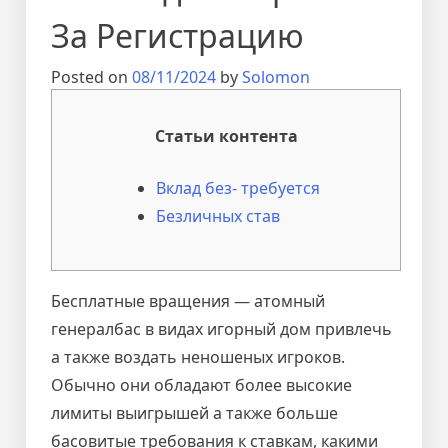
За Регистрацию
Posted on
08/11/2024
by
Solomon
Статьи контента
Вклад без- требуется
Безличных став
Бесплатные вращения — атомный
генералбас в видах игорный дом привлечь
а также воздать неношеных игроков.
Обычно они обладают более высокие
лимиты выигрышей а также больше
басовитые требования к ставкам, какими