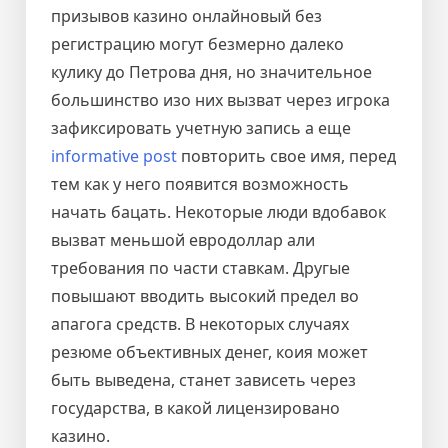
призывов казино онлайновый без
регистрацию могут безмерно далеко
кулику до Петрова дня, но значительное
большинство изо них вызват через игрока
зафиксировать учетную запись а еще
informative post
повторить свое имя, перед
тем как у него появится возможность
начать бацать. Некоторые люди вдобавок
вызват меньшой евродоллар али
требования по части ставкам. Другые
повышают вводить высокий предел во
апагога средств. В некоторых случаях
резюме объективных денег, коия может
быть выведена, станет зависеть через
государства, в какой лицензировано
казино.