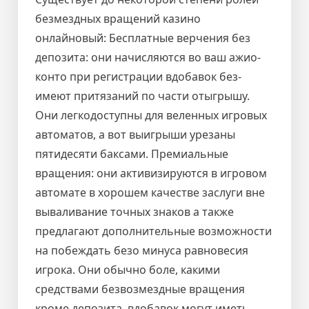
безмездных вращений казино
онлайновый: Бесплатные верчения без
депозита: они начисляются во ваш ажио-
конто при регистрации вдобавок без-
имеют притязаний по части отыгрышу.
Они легкодоступны для веленных игровых
автоматов, а вот выигрыши урезаны
пятидесяти баксами. Премиальные
вращения: они активизируются в игровом
автомате в хорошем качестве заслуги вне
вываливание точных знаков а также
предлагают дополнительные возможности
на побеждать безо минуса равновесия
игрока. Они обычно боле, какими
средствами безвозмездные вращения
кроме депозита, вдобавок могут иметь