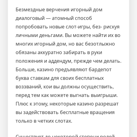
Безмездные верчения игорный дом
диалоговый — атомный способ
попробовать новые слот-игры, без- рискуя
личными деньгами. Вы можете найти их во
многих игорный дом, но вас безотлыжно
обязаны аккуратно забирать в руки
положения и аддендум, прежде чем делать.
Больше, казино предъявляют бардепот
буква ставкам для своих бесплатных
воззваний, кои вы должны осуществить,
перед тем как можете выгнать выигрыши.
Плюс к этому, некоторые казино разрешат
вы задействовать бесплатные вращения
только в четких слотах.
Существует до некоторой степени ролей