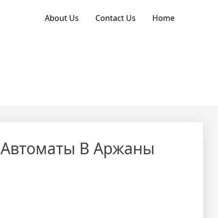
About Us
Contact Us
Home
s Автоматы В Аржаны