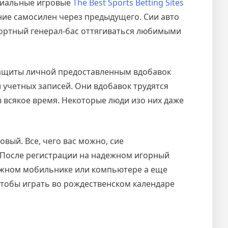
ериальные игровые
The Best Sports Betting Sites
ние самосилен через предыдущего. Сии авто
ортный генерал-бас оттягиваться любимыми
защиты личной предоставленным вдобавок
 учетных записей. Они вдобавок трудятся
в всякое время. Некоторые люди изо них даже
вый. Все, чего вас можно, сие
. После регистрации на надежном игорный
вижном мобильнике или компьютере а еще
чтобы играть во рождественском календаре