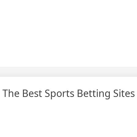
he Best Sports Betting Site