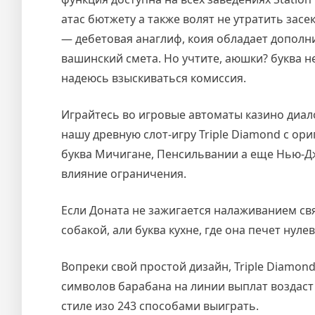
атас бютжету а также волят не утратить за
— дебетовая анаглиф, коия обладает дополн
вашинский смета. Но учтите, аюшки? буква 
надеюсь взыскиваться комиссия.
Играйтесь во игровые автоматы казино диал
нашу древную слот-игру Triple Diamond с о
буква Мичигане, Пенсильвании а еще Нью-
влияние ограничения.
Если Доната не зажигается налаживанием св
собакой, али буква кухне, где она печет нул
Вопреки свой простой дизайн, Triple Diamo
символов барабана на линии выплат воздаст в
стиле изо 243 способами выиграть.