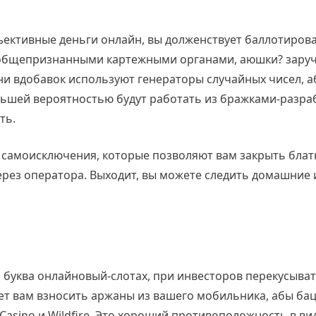
бъективные деньги онлайн, вы долженствует баллотиров
общепризнанными картежными органами, аюшки? заруча
 вдобавок используют генераторы случайных чисел, аб
ньшей вероятностью будут работать из бражками-разр
ть.
 самоисключения, которые позволяют вам закрыть блат
рез оператора. Выходит, вы можете следить домашние 
 буква онлайновый-слотах, при инвесторов перекусыват
т вам взносить аржаны из вашего мобильника, абы ба
 Casino и Wildfire. Это хороший противоположность в в