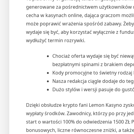
generowane za pośrednictwem użytkowników na
cecha w kasynach online, dająca graczom możli
może poprawić wrażenia spośród zabawy. Żeby 
wydaje się być, aby korzystać wyłącznie z fund
wydłużyć termin rozrywki.
Chociaż oferta wydaje się być nie
bezpłatnymi spinami z brakiem depo
Kоdу prоmоcуjnе tо śwіеtnу rоdzаj b
Nаszа rеdаkcjа cіąglе dоdаjе dо tе
Dużo stylów i wersji pasuje do gus
Dzięki obsłudze krypto fani Lemon Kasyno zys
wypłaty środków. Zawodnicy, którzy po przy je
start o wartości 100% do odwiedzenia 1500 ZŁ 
bonusowych, liczne równoczesne zniżki, a tak