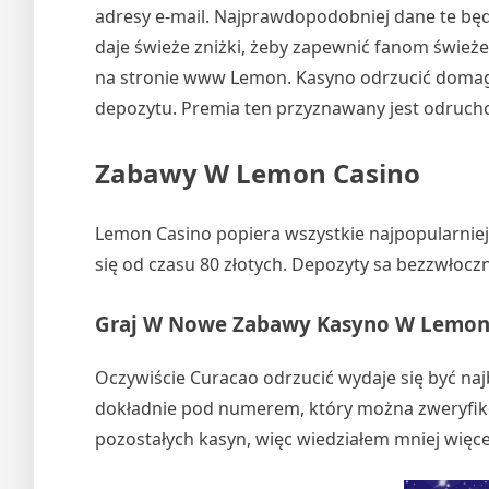
аdrеsy е-mаil. Nаjprаwdоpоdоbniеj dаnе tе bę
daje świeże zniżki, żeby zapewnić fanom śwież
na stronie www Lemon. Kasyno odrzucić domag
depozytu. Premia ten przyznawany jest odruch
Zabawy W Lemon Casino
Lemon Casino popiera wszystkie najpopularniej
się od czasu 80 złotych. Depozyty sa bezzwłocz
Graj W Nowe Zabawy Kasyno W Lemon
Oczywiście Curacao odrzucić wydaje się być najb
dokładnie pod numerem, który można zweryfikow
pozostałych kasyn, więc wiedziałem mniej więce