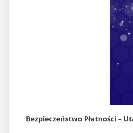
Bezpieczeństwo Płatności – Uta