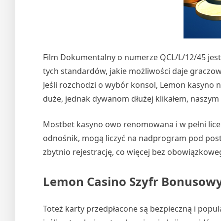
Film Dokumentalny o numerze QCL/L/12/45 jest
tych standardów, jakie możliwości daje graczo
Jeśli rozchodzi o wybór konsol, Lemon kasyno n
duże, jednak dywanom dłużej klikałem, naszym 
Mostbet kasyno owo renomowana i w pełni lice
odnośnik, mogą liczyć na nadprogram pod post
zbytnio rejestrację, co więcej bez obowiązkow
Lemon Casino Szyfr Bonusowy 
Toteż karty przedpłacone są bezpieczną i popul