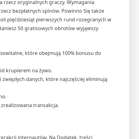
na rzecz oryginalnych graczy. Wymagania
zecz bezpłatnych spinów. Powinno Się także
oli pięćdziesiąt pierwszych rund rozegranych w
ostaniesz 50 gratisowych obrotów wyjąwszy
y powitalne, które obejmują 100% bonusu do
ód krupierem na żywo.
zwięzłych danych, które najczęściej eliminują
nо.
zrealizowana transakcja.
terakcji internautów. Na Dodatek, treści