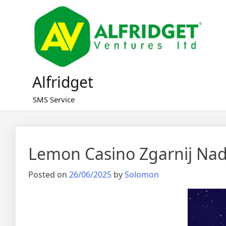
Skip
to
content
Alfridget
SMS Service
Lemon Casino Zgarnij Na
Posted on
26/06/2025
by
Solomon