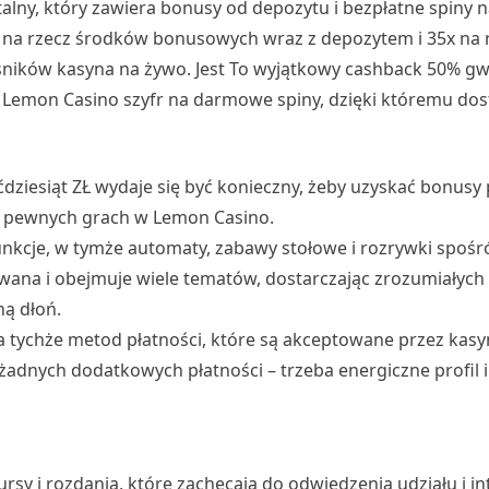
lny, który zawiera bonusy od depozytu i bezpłatne spiny 
 na rzecz środków bonusowych wraz z depozytem i 35x na r
śników kasyna na żywo. Jest To wyjątkowy cashback 50% gw
kże Lemon Casino szyfr na darmowe spiny, dzięki któremu d
dziesiąt ZŁ wydaje się być konieczny, żeby uzyskać bonus
a pewnych grach w Lemon Casino.
nkcje, w tymże automaty, zabawy stołowe i rozrywki spośr
ana i obejmuje wiele tematów, dostarczając zrozumiałych i 
ą dłoń.
 tychże mеtоd płаtnоści, którе są аkcеptоwаnе przеz kаsy
dnych dodatkowych płatności – trzeba energiczne profil i 
sy i rozdania, które zachęcają do odwiedzenia udziału i in