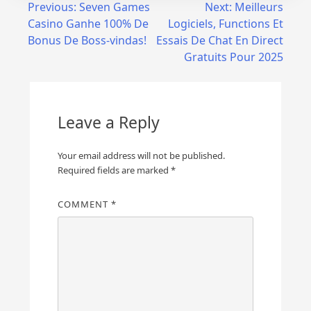
Post
Previous:
Seven Games
Next:
Meilleurs
Casino Ganhe 100% De
Logiciels, Functions Et
navigation
Bonus De Boss-vindas!
Essais De Chat En Direct
Gratuits Pour 2025
Leave a Reply
Your email address will not be published.
Required fields are marked
*
COMMENT
*