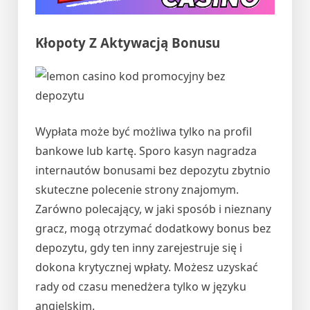
Kłopoty Z Aktywacją Bonusu
Wypłata może być możliwa tylko na profil
bankowe lub kartę. Sporo kasyn nagradza
internautów bonusami bez depozytu zbytnio
skuteczne polecenie strony znajomym.
Zarówno polecający, w jaki sposób i nieznany
gracz, mogą otrzymać dodatkowy bonus bez
depozytu, gdy ten inny zarejestruje się i
dokona krytycznej wpłaty. Możesz uzyskać
rady od czasu menedżera tylko w języku
angielskim.