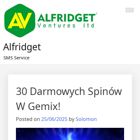
Skip
to
content
Alfridget
SMS Service
30 Darmowych Spinów
W Gemix!
Posted on
25/06/2025
by
Solomon