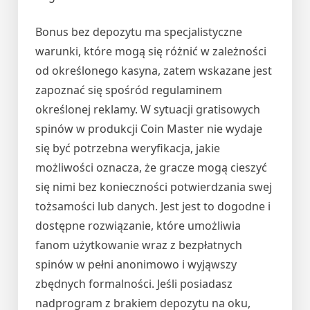
Bonus bez depozytu ma specjalistyczne
warunki, które mogą się różnić w zależności
od określonego kasyna, zatem wskazane jest
zapoznać się spośród regulaminem
określonej reklamy. W sytuacji gratisowych
spinów w produkcji Coin Master nie wydaje
się być potrzebna weryfikacja, jakie
możliwości oznacza, że gracze mogą cieszyć
się nimi bez konieczności potwierdzania swej
tożsamości lub danych. Jest jest to dogodne i
dostępne rozwiązanie, które umożliwia
fanom użytkowanie wraz z bezpłatnych
spinów w pełni anonimowo i wyjąwszy
zbędnych formalności. Jeśli posiadasz
nadprogram z brakiem depozytu na oku,