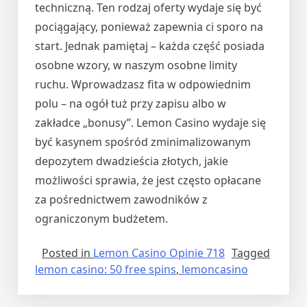
techniczną. Ten rodzaj oferty wydaje się być
pociągający, ponieważ zapewnia ci sporo na
start. Jednak pamiętaj – każda część posiada
osobne wzory, w naszym osobne limity
ruchu. Wprowadzasz fita w odpowiednim
polu – na ogół tuż przy zapisu albo w
zakładce „bonusy”. Lemon Casino wydaje się
być kasynem spośród zminimalizowanym
depozytem dwadzieścia złotych, jakie
możliwości sprawia, że jest często opłacane
za pośrednictwem zawodników z
ograniczonym budżetem.
Posted in
Lemon Casino Opinie 718
Tagged
lemon casino: 50 free spins
,
lemoncasino