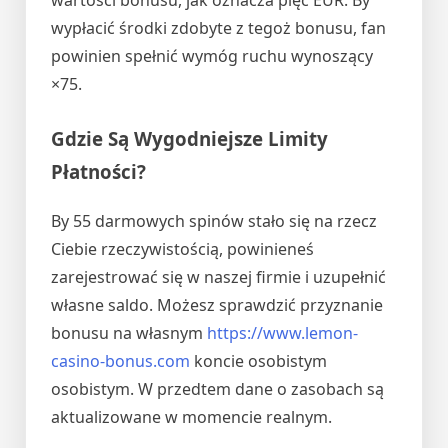
wartości bonusu, jak oznacza pięć EUR. By
wypłacić środki zdobyte z tegoż bonusu, fan
powinien spełnić wymóg ruchu wynoszący
×75.
Gdzie Są Wygodniejsze Limity
Płatności?
By 55 darmowych spinów stało się na rzecz
Ciebie rzeczywistością, powinieneś
zarejestrować się w naszej firmie i uzupełnić
własne saldo. Możesz sprawdzić przyznanie
bonusu na własnym
https://www.lemon-
casino-bonus.com
koncie osobistym
osobistym. W przedtem dane o zasobach są
aktualizowane w momencie realnym.