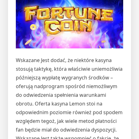
Wskazane Jest dodać, że niektóre kasyna
stosują taktykę, która właściwie uniemożliwia
późniejszą wypłatę wygranych środków –
oferują nadprogram spośród niemożliwym
do odwiedzenia spełnienia warunkami
obrotu. Oferta kasyna Lemon stoi na
odpowiednim poziomie również pod spodem
względem tegoż, jak wiele metod płatności
fan będzie miał do odwiedzenia dyspozycji.
Wskazane Jest także wspomnieć o fakcie, że