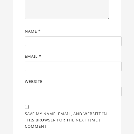
NAME
*
EMAIL
*
WEBSITE
SAVE MY NAME, EMAIL, AND WEBSITE IN
THIS BROWSER FOR THE NEXT TIME I
COMMENT.