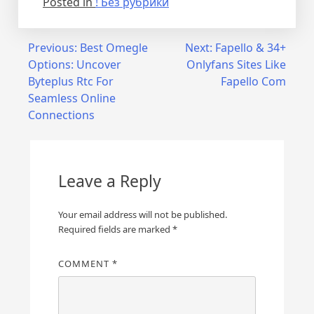
Posted in
! Без рубрики
Post
Previous:
Best Omegle
Next:
Fapello & 34+
Options: Uncover
Onlyfans Sites Like
navigation
Byteplus Rtc For
Fapello Com
Seamless Online
Connections
Leave a Reply
Your email address will not be published.
Required fields are marked
*
COMMENT
*