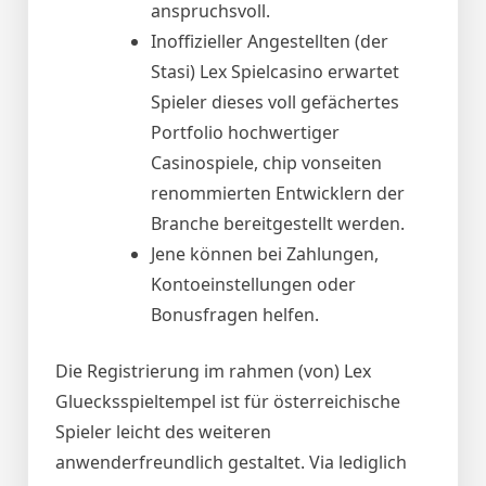
anspruchsvoll.
Inoffizieller Angestellten (der
Stasi) Lex Spielcasino erwartet
Spieler dieses voll gefächertes
Portfolio hochwertiger
Casinospiele, chip vonseiten
renommierten Entwicklern der
Branche bereitgestellt werden.
Jene können bei Zahlungen,
Kontoeinstellungen oder
Bonusfragen helfen.
Die Registrierung im rahmen (von) Lex
Gluecksspieltempel ist für österreichische
Spieler leicht des weiteren
anwenderfreundlich gestaltet. Via lediglich