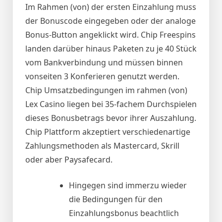
Im Rahmen (von) der ersten Einzahlung muss
der Bonuscode eingegeben oder der analoge
Bonus-Button angeklickt wird. Chip Freespins
landen darüber hinaus Paketen zu je 40 Stück
vom Bankverbindung und müssen binnen
vonseiten 3 Konferieren genutzt werden.
Chip Umsatzbedingungen im rahmen (von)
Lex Casino liegen bei 35-fachem Durchspielen
dieses Bonusbetrags bevor ihrer Auszahlung.
Chip Plattform akzeptiert verschiedenartige
Zahlungsmethoden als Mastercard, Skrill
oder aber Paysafecard.
Hingegen sind immerzu wieder
die Bedingungen für den
Einzahlungsbonus beachtlich