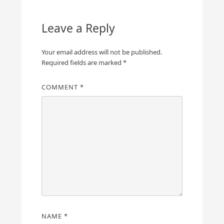
Leave a Reply
Your email address will not be published.
Required fields are marked
*
COMMENT
*
NAME
*