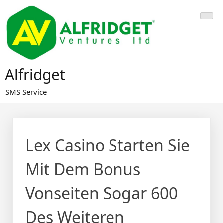
Skip
to
content
Alfridget
SMS Service
Lex Casino Starten Sie
Mit Dem Bonus
Vonseiten Sogar 600
Des Weiteren