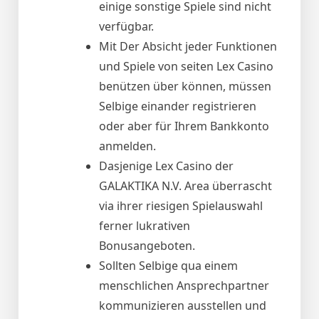
einige sonstige Spiele sind nicht
verfügbar.
Mit Der Absicht jeder Funktionen
und Spiele von seiten Lex Casino
benützen über können, müssen
Selbige einander registrieren
oder aber für Ihrem Bankkonto
anmelden.
Dasjenige Lex Casino der
GALAKTIKA N.V. Area überrascht
via ihrer riesigen Spielauswahl
ferner lukrativen
Bonusangeboten.
Sollten Selbige qua einem
menschlichen Ansprechpartner
kommunizieren ausstellen und