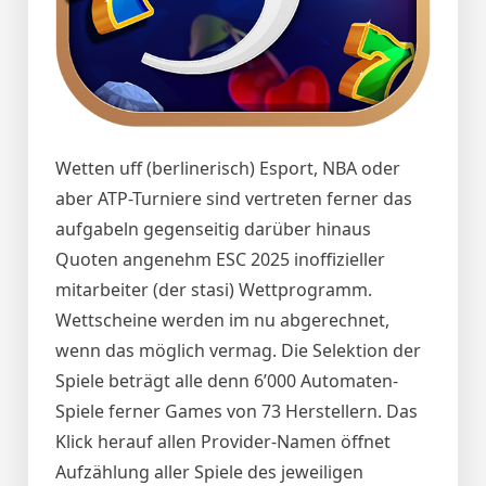
Wetten uff (berlinerisch) Esport, NBA oder
aber ATP-Turniere sind vertreten ferner das
aufgabeln gegenseitig darüber hinaus
Quoten angenehm ESC 2025 inoffizieller
mitarbeiter (der stasi) Wettprogramm.
Wettscheine werden im nu abgerechnet,
wenn das möglich vermag. Die Selektion der
Spiele beträgt alle denn 6’000 Automaten-
Spiele ferner Games von 73 Herstellern. Das
Klick herauf allen Provider-Namen öffnet
Aufzählung aller Spiele des jeweiligen