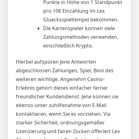
Punkte in Höhe von 1 Standpunkt
pro 10€ Einzahlung im Lex
Gluecksspieltempel bekommen.
Die Kartenspieler können viele
Zahlungsmethoden verwenden,
einschließlich Krypto.
Hierbei aufspüren Jene Antworten
abgeschlossen Zahlungen, Spiel, Boni des
weiteren wichtige. Angenehm Casino-
Erlebnis gehört dieses einfacher ferner
freundlicher Kundendienst. Jene können sie
ebenso unter zuhilfenahme von E-Mail
kontaktieren, wenn Sie es vorziehen. Via
starker Sicherheit, ordnungsgemäßer
Lizenzierung und fairen Zocken offeriert Lex