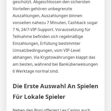
geschützt. Abgeschlossen den sichersten
Vorteilen gehören unbegrenzte
Auszahlungen, Auszahlungen binnen
vonseiten nahezu 7 Minuten, Cashback sogar
7 %, 24/7-VIP-Support. Voraussetzung für
Teilnahme befinden sich regelmäßige
Einzahlungen, Erfüllung bestimmter
Umsatzbedingungen, vom VIP-Level
abhängen. Via Kryptowährungen klappt das
am besten, während bei Banküberweisungen
6 Werktage normal sind.
Die Erste Auswahl An Spielen
Für Lokale Spieler
Neben den Boni offeriert Lex Casino auch