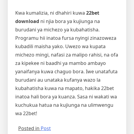
Kwa kumalizia, ni dhahiri kuwa
22bet
download
ni njia bora ya kujiunga na
burudani ya michezo ya kubahatisha.
Programu hii inatoa fursa nyingi zinazoweza
kubadili maisha yako. Uwezo wa kupata
michezo mingi, nafasi za malipo rahisi, na ofa
za kipekee ni baadhi ya mambo ambayo
yanaifanya kuwa chaguo bora. Iwe unatafuta
burudani au unataka kufanya wazo la
kubahatisha kuwa na mapato, hakika 22bet
inatoa hali bora ya kuanza. Sasa ni wakati wa
kuchukua hatua na kujiunga na ulimwengu
wa 22bet!
Posted in
Post