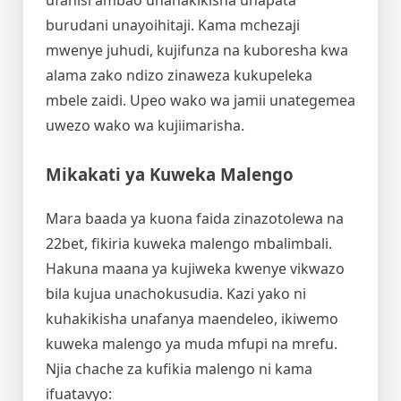
ufanisi ambao unahakikisha unapata
burudani unayoihitaji. Kama mchezaji
mwenye juhudi, kujifunza na kuboresha kwa
alama zako ndizo zinaweza kukupeleka
mbele zaidi. Upeo wako wa jamii unategemea
uwezo wako wa kujiimarisha.
Mikakati ya Kuweka Malengo
Mara baada ya kuona faida zinazotolewa na
22bet, fikiria kuweka malengo mbalimbali.
Hakuna maana ya kujiweka kwenye vikwazo
bila kujua unachokusudia. Kazi yako ni
kuhakikisha unafanya maendeleo, ikiwemo
kuweka malengo ya muda mfupi na mrefu.
Njia chache za kufikia malengo ni kama
ifuatavyo: