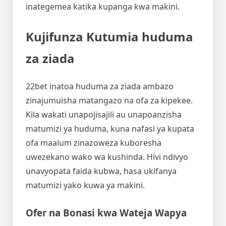
inategemea katika kupanga kwa makini.
Kujifunza Kutumia huduma
za ziada
22bet inatoa huduma za ziada ambazo
zinajumuisha matangazo na ofa za kipekee.
Kila wakati unapojisajili au unapoanzisha
matumizi ya huduma, kuna nafasi ya kupata
ofa maalum zinazoweza kuboresha
uwezekano wako wa kushinda. Hivi ndivyo
unavyopata faida kubwa, hasa ukifanya
matumizi yako kuwa ya makini.
Ofer na Bonasi kwa Wateja Wapya