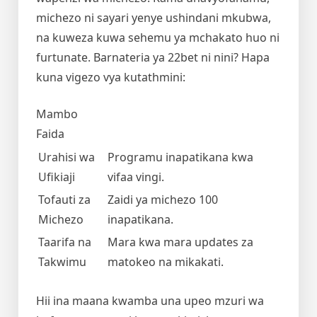
michezo ni sayari yenye ushindani mkubwa,
na kuweza kuwa sehemu ya mchakato huo ni
furtunate. Barnateria ya 22bet ni nini? Hapa
kuna vigezo vya kutathmini:
Mambo
Faida
Urahisi wa
Programu inapatikana kwa
Ufikiaji
vifaa vingi.
Tofauti za
Zaidi ya michezo 100
Michezo
inapatikana.
Taarifa na
Mara kwa mara updates za
Takwimu
matokeo na mikakati.
Hii ina maana kwamba una upeo mzuri wa