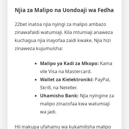
Njia za Malipo na Uondoaji wa Fedha
22bet inatoa njia nyingi za malipo ambazo
zinawafaidi watumiaji. Kila mtumiaji anaweza
kuchagua njia inayofaa zaidi kwake. Njia hizi
zinaweza kujumuisha:
Malipo ya Kadi za Mkopo:
Kama
vile Visa na Mastercard.
Wallet za Kielektroniki:
PayPal,
Skrill, na Neteller.
Uhamisho Bank:
Njia nyingine za
malipo zinazofaa kwa watumiaji
wa jadi.
Hii inakupa ufahamu wa kukamilisha malipo