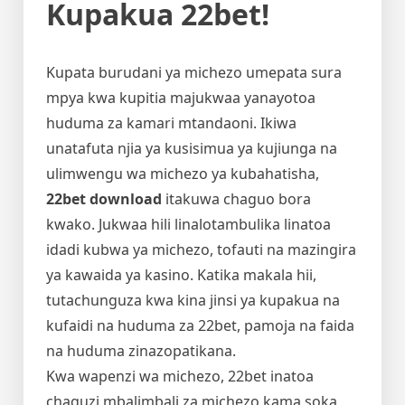
Kupakua 22bet!
Kupata burudani ya michezo umepata sura
mpya kwa kupitia majukwaa yanayotoa
huduma za kamari mtandaoni. Ikiwa
unatafuta njia ya kusisimua ya kujiunga na
ulimwengu wa michezo ya kubahatisha,
22bet download
itakuwa chaguo bora
kwako. Jukwaa hili linalotambulika linatoa
idadi kubwa ya michezo, tofauti na mazingira
ya kawaida ya kasino. Katika makala hii,
tutachunguza kwa kina jinsi ya kupakua na
kufaidi na huduma za 22bet, pamoja na faida
na huduma zinazopatikana.
Kwa wapenzi wa michezo, 22bet inatoa
chaguzi mbalimbali za michezo kama soka,