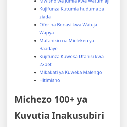
Mwisho wa Jumla kwa Watumiaji
Kujifunza Kutumia huduma za
ziada
Ofer na Bonasi kwa Wateja
Wapya
Mafanikio na Mielekeo ya
Baadaye
Kujifunza Kuweka Ufanisi kwa
22bet
Mikakati ya Kuweka Malengo
Hitimisho
Michezo 100+ ya
Kuvutia Inakusubiri