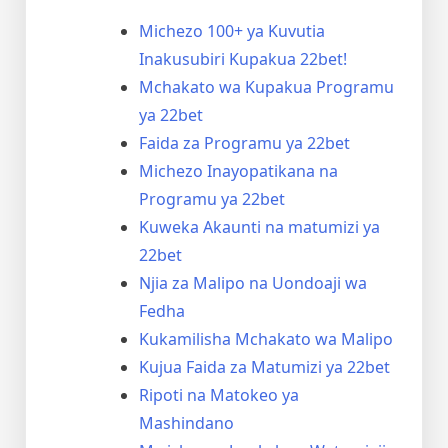
Michezo 100+ ya Kuvutia
Inakusubiri Kupakua 22bet!
Mchakato wa Kupakua Programu
ya 22bet
Faida za Programu ya 22bet
Michezo Inayopatikana na
Programu ya 22bet
Kuweka Akaunti na matumizi ya
22bet
Njia za Malipo na Uondoaji wa
Fedha
Kukamilisha Mchakato wa Malipo
Kujua Faida za Matumizi ya 22bet
Ripoti na Matokeo ya
Mashindano