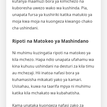
kufanya maamuzi bora ya kimichezo na
kuboresha uwezo wako wa kushinda. Pia,
unapata fursa ya kushiriki katika matukio ya
moja kwa moja na kuongeza kiwango chako
cha ushindani.
Ripoti na Matokeo ya Mashindano
Ni muhimu kuzingatia ripoti na matokeo ya
kila mchezo. Hapa ndio unapata ufahamu wa
kina kuhusu ushindani na desturi za kila timu
au mchezaji. Hii inatoa nafasi bora ya
kuhamasisha mikakati yako ya kamari.
Usisahau, kuwa na taarifa mpya ni muhimu
katika kila mchakato wa kubahatisha.
Kama unataka kuongeza nafasi zako za