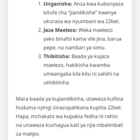
Unganisha:
Anza kwa kubonyeza
kitufe cha “jiandikishe” kwenye
ukurasa wa nyumbani wa 22bet.
Jaza Maelezo:
Weka maelezo
yako binafsi kama vile jina, barua
pepe, na nambari ya simu.
Thibitisha:
Baada ya kujaza
maelezo, hakikisha kwamba
umeangalia kila kitu ni sahihi na
uthibitisha.
Mara baada ya kujiandikisha, utaweza kufikia
huduma nyingi zinazopatikana kupitia 22bet.
Hapa, mchakato wa kupakia fedha ni rahisi
na unaweza kuchagua kati ya njia mbalimbali
za malipo.