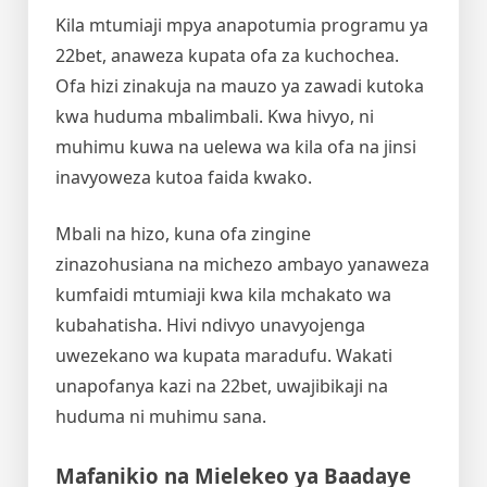
Kila mtumiaji mpya anapotumia programu ya
22bet, anaweza kupata ofa za kuchochea.
Ofa hizi zinakuja na mauzo ya zawadi kutoka
kwa huduma mbalimbali. Kwa hivyo, ni
muhimu kuwa na uelewa wa kila ofa na jinsi
inavyoweza kutoa faida kwako.
Mbali na hizo, kuna ofa zingine
zinazohusiana na michezo ambayo yanaweza
kumfaidi mtumiaji kwa kila mchakato wa
kubahatisha. Hivi ndivyo unavyojenga
uwezekano wa kupata maradufu. Wakati
unapofanya kazi na 22bet, uwajibikaji na
huduma ni muhimu sana.
Mafanikio na Mielekeo ya Baadaye