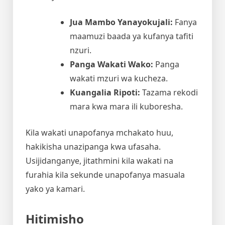
Jua Mambo Yanayokujali:
Fanya
maamuzi baada ya kufanya tafiti
nzuri.
Panga Wakati Wako:
Panga
wakati mzuri wa kucheza.
Kuangalia Ripoti:
Tazama rekodi
mara kwa mara ili kuboresha.
Kila wakati unapofanya mchakato huu,
hakikisha unazipanga kwa ufasaha.
Usijidanganye, jitathmini kila wakati na
furahia kila sekunde unapofanya masuala
yako ya kamari.
Hitimisho