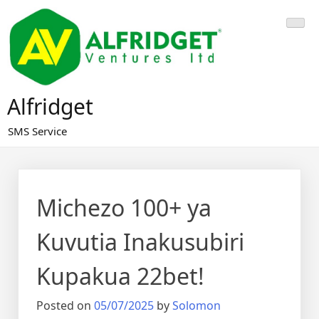
Skip
to
content
Alfridget
SMS Service
Michezo 100+ ya
Kuvutia Inakusubiri
Kupakua 22bet!
Posted on
05/07/2025
by
Solomon