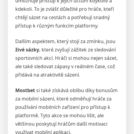
umožňuje přístup k jejich účtům kdykoliv a
kdekoli. To je zvlášť důležité pro hráče, kteří
chtějí sázet na cestách a potřebují snadný
přístup k různým funkcím platformy.
Dalším aspektem, který stojí za zmínku, jsou
živé sázky
, které zvyšují zážitek ze sledování
sportovních akcí. Hráči si mohou nejen sázet,
ale také sledovat zápasy v reálném čase, což
přidává na atraktivitě sázení.
Mostbet
si také získává oblibu díky bonusům
za mobilní sázení, které odměňují hráče za
používání mobilních zařízení pro přístup k
platformě. Tyto akce se mohou lišit, ale
většinou poskytují hráčům další motivaci
využívat mobilní aplikaci.