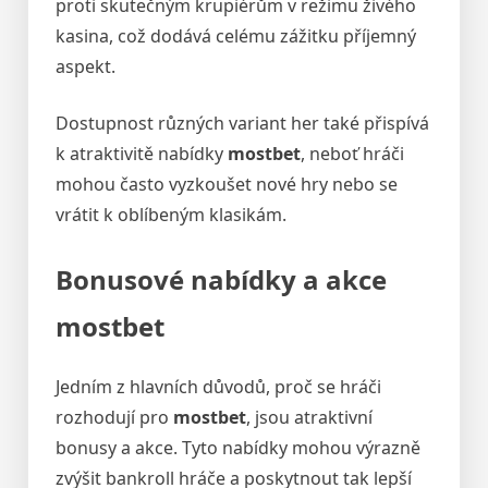
proti skutečným krupiérům v režimu živého
kasina, což dodává celému zážitku příjemný
aspekt.
Dostupnost různých variant her také přispívá
k atraktivitě nabídky
mostbet
, neboť hráči
mohou často vyzkoušet nové hry nebo se
vrátit k oblíbeným klasikám.
Bonusové nabídky a akce
mostbet
Jedním z hlavních důvodů, proč se hráči
rozhodují pro
mostbet
, jsou atraktivní
bonusy a akce. Tyto nabídky mohou výrazně
zvýšit bankroll hráče a poskytnout tak lepší