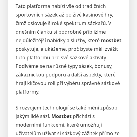
Tato platforma nabízí vše od tradičních
sportovních sázek až po živé kasinové hry,
čímž oslovuje široké spektrum sázkařů. V
dnešním článku si podrobně přiblížíme
nejdůležitější nabídky a služby, které
mostbet
poskytuje, a ukážeme, proč byste měli zvážit
tuto platformu pro své sázkové aktivity.
Podíváme se na různé typy sázek, bonusy,
zákaznickou podporu a další aspekty, které
hrají klíčovou roli při výběru správné sázkové
platformy.
S rozvojem technologií se také mění způsob,
jakým lidé sází.
Mostbet
přichází s
moderními funkcemi, které umožňují
uživatelům užívat si sázkový zážitek přímo ze