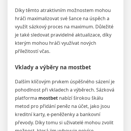
Díky těmto atraktivním možnostem mohou
hráči maximalizovat své šance na úspěch a
využít sázkový proces na maximum. Důležité
je také sledovat pravidelné aktualizace, díky
kterým mohou hráči využívat nových
příležitostí včas.
Vklady a výběry na mostbet
Dalším klíčovým prvkem úspěšného sázení je
pohodlnost při vkladech a výběrech. Sázková
platforma
mostbet
nabízí širokou škálu
metod pro přidání peněz na účet, jako jsou
kreditní karty, e-peněženky a bankovní
převody. Díky tomu si uživatelé mohou zvolit
možnost, která jim vyhovuje nejvíce.