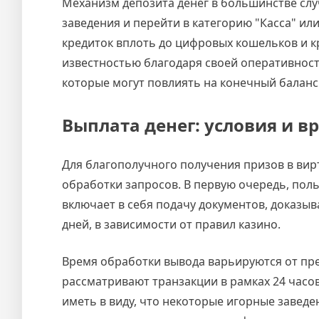
Механизм депозита денег в большинстве слу
заведения и перейти в категорию "Касса" ил
кредиток вплоть до цифровых кошельков и к
известностью благодаря своей оперативност
которые могут повлиять на конечный баланс 
Выплата денег: условия и в
Для благополучного получения призов в ви
обработки запросов. В первую очередь, пол
включает в себя подачу документов, доказы
дней, в зависимости от правил казино.
Время обработки вывода варьируются от пред
рассматривают транзакции в рамках 24 часо
иметь в виду, что некоторые игорные заведе