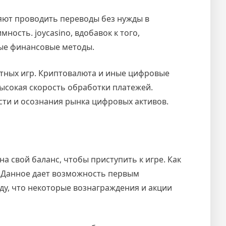
оляют проводить переводы без нужды в
ность. joycasino, вдобавок к того,
ые финансовые методы.
ртных игр. Криптовалюта и иные цифровые
ысокая скорость обработки платежей.
ти и осознания рынка цифровых активов.
а свой баланс, чтобы приступить к игре. Как
о. Данное дает возможность первым
у, что некоторые вознаграждения и акции