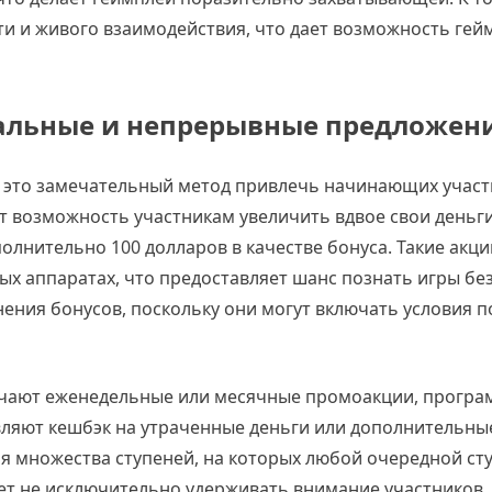
и и живого взаимодействия, что дает возможность гей
чальные и непрерывные предложен
 это замечательный метод привлечь начинающих участн
т возможность участникам увеличить вдвое свои деньги
полнительно 100 долларов в качестве бонуса. Такие акци
х аппаратах, что предоставляет шанс познать игры без
ния бонусов, поскольку они могут включать условия п
ючают еженедельные или месячные промоакции, програ
вляют кешбэк на утраченные деньги или дополнительны
я множества ступеней, на которых любой очередной сту
ет не исключительно удерживать внимание участников,