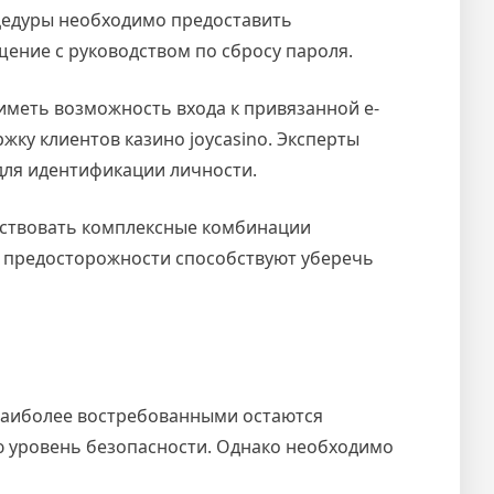
оцедуры необходимо предоставить
щение с руководством по сбросу пароля.
иметь возможность входа к привязанной e-
ржку клиентов казино joycasino. Эксперты
для идентификации личности.
йствовать комплексные комбинации
я предосторожности способствуют уберечь
Наиболее востребованными остаются
ю уровень безопасности. Однако необходимо