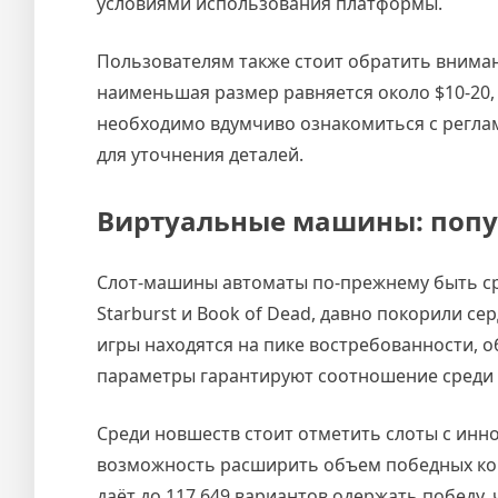
условиями использования платформы.
Пользователям также стоит обратить вниман
наименьшая размер равняется около $10-20, 
необходимо вдумчиво ознакомиться с регла
для уточнения деталей.
Виртуальные машины: попу
Слот-машины автоматы по-прежнему быть ср
Starburst и Book of Dead, давно покорили с
игры находятся на пике востребованности, о
параметры гарантируют соотношение среди п
Среди новшеств стоит отметить слоты с инн
возможность расширить объем победных комб
даёт до 117 649 вариантов одержать победу,