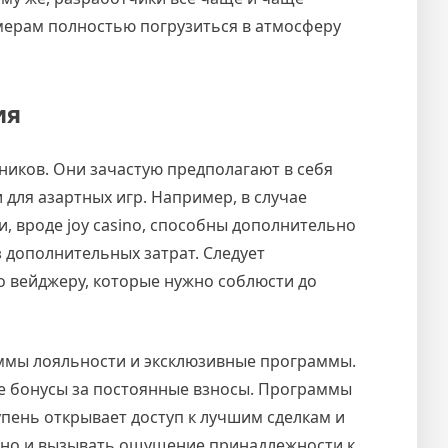
мерам полностью погрузиться в атмосферу
ия
иков. Они зачастую предполагают в себя
 для азартных игр. Например, в случае
и, вроде joy casino, способны дополнительно
 дополнительных затрат. Следует
о вейджеру, которые нужно соблюсти до
ммы лояльности и эксклюзивные программы.
е бонусы за постоянные взносы. Программы
пень открывает доступ к лучшим сделкам и
 но и вызывать ощущение принадлежности к