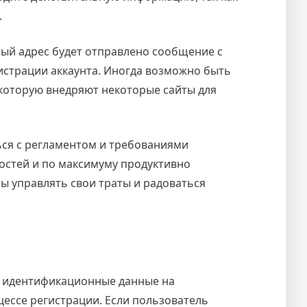
.
ный адрес будет отправлено сообщение с
истрации аккаунта. Иногда возможно быть
 которую внедряют некоторые сайты для
ься с регламентом и требованиями
ностей и по максимуму продуктивно
бы управлять свои траты и радоваться
ои идентификационные данные на
цессе регистрации. Если пользователь