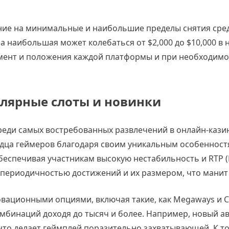
ие на минимальные и наибольшие пределы снятия средс
а наибольшая может колебаться от $2,000 до $10,000 в 
мент и положения каждой платформы и при необходимо
лярные слоты и новинки
еди самых востребованных развлечений в онлайн-кази
ердца геймеров благодаря своим уникальным особенност
беспечивая участникам высокую нестабильность и RTP (R
ериодичностью достижений и их размером, что манит к
овационными опциями, включая такие, как Megaways и Cl
инаций доходя до тысяч и более. Например, новый ав
 что делает геймплей поразительно захватывающей. К т