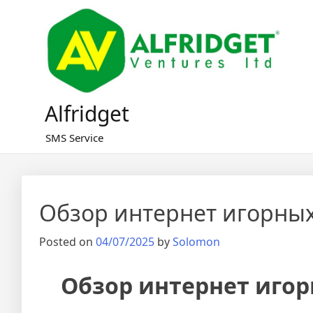
Skip
to
content
Alfridget
SMS Service
Обзор интернет игорных
Posted on
04/07/2025
by
Solomon
Обзор интернет игор