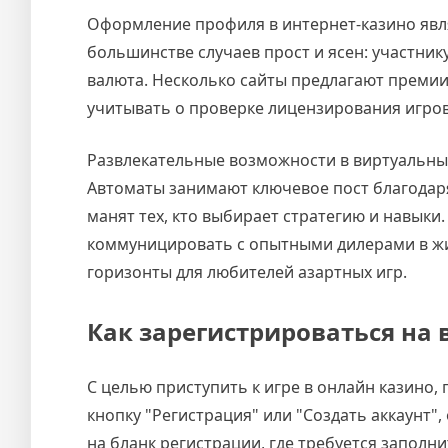
Оформление профиля в интернет-казино явля
большинстве случаев прост и ясен: участник
валюта. Несколько сайты предлагают премии
учитывать о проверке лицензирования игрово
Развлекательные возможности в виртуальных
Автоматы занимают ключевое пост благодаря 
манят тех, кто выбирает стратегию и навык
коммуницировать с опытными дилерами в ж
горизонты для любителей азартных игр.
Как зарегистрироваться на 
С целью приступить к игре в онлайн казино,
кнопку "Регистрация" или "Создать аккаунт"
на бланк регистрации, где требуется заполн