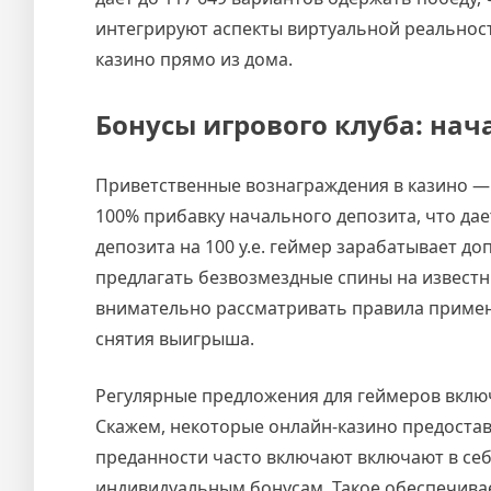
интегрируют аспекты виртуальной реальност
казино прямо из дома.
Бонусы игрового клуба: на
Приветственные вознаграждения в казино —
100% прибавку начального депозита, что дае
депозита на 100 у.е. геймер зарабатывает до
предлагать безвозмездные спины на известны
внимательно рассматривать правила примене
снятия выигрыша.
Регулярные предложения для геймеров вкл
Скажем, некоторые онлайн-казино предоста
преданности часто включают включают в себ
индивидуальным бонусам. Такое обеспечива