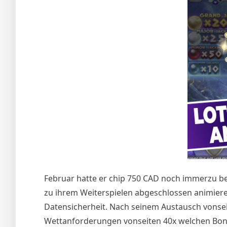
Februar hatte er chip 750 CAD noch immerzu bei
zu ihrem Weiterspielen abgeschlossen animie
Datensicherheit. Nach seinem Austausch vonseit
Wettanforderungen vonseiten 40x welchen Bonu