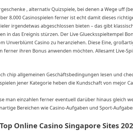
schenke , alternativ Quizspiele, bei denen a Wege uff (berli
ber 8.000 Casinospielen ferner ist echt damit dieses richtig
pieler irgendetwas abgeschlossen bieten – das gibt klassisc
hen in das Ereignis stürzen. Der Live Gluecksspieltempel B
Unverblümt Casino zu heranziehen. Diese Eine, großartige 
len ferner ihren Bonus anwenden möchten. Allesamt Live-Sp
noch chip allgemeinen Geschäftsbedingungen lesen und che
ielen jener Kategorie heben die Kundschaft von mejor Casi
ise man einzahlen ferner eventuell darüber hinaus gleich
nartige Bereichen wie Casino-Aufgaben und Sport-Aufgaben 
op Online Casino Singapore Sites 20