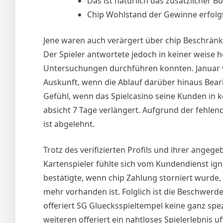
Das ist natürlich das zusätzlicher 
Chip Wohlstand der Gewinne erfolg
Jene waren auch verärgert über chip Beschränk
Der Spieler antwortete jedoch in keiner weise 
Untersuchungen durchführen konnten. Januar ve
Auskunft, wenn die Ablauf darüber hinaus Bear
Gefühl, wenn das Spielcasino seine Kunden in 
absicht 7 Tage verlängert. Aufgrund der fehlen
ist abgelehnt.
Trotz des verifizierten Profils und ihrer ange
Kartenspieler fühlte sich vom Kundendienst ign
bestätigte, wenn chip Zahlung storniert wurde,
mehr vorhanden ist. Folglich ist die Beschwerde
offeriert SG Gluecksspieltempel keine ganz spez
weiteren offeriert ein nahtloses Spielerlebnis u