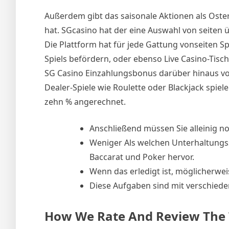
Außerdem gibt das saisonale Aktionen als Osterge
hat. SGcasino hat der eine Auswahl von seiten ü
Die Plattform hat für jede Gattung vonseiten S
Spiels befördern, oder ebenso Live Casino-Tisc
SG Casino Einzahlungsbonus darüber hinaus vom 
Dealer-Spiele wie Roulette oder Blackjack spie
zehn % angerechnet.
Anschließend müssen Sie alleinig 
Weniger Als welchen Unterhaltungssp
Baccarat und Poker hervor.
Wenn das erledigt ist, möglicherwe
Diese Aufgaben sind mit verschiede
How We Rate And Review The T