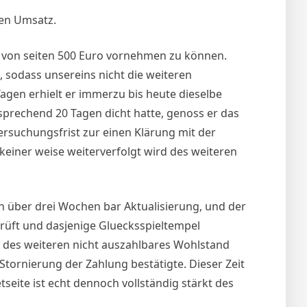
hen Umsatz.
g von seiten 500 Euro vornehmen zu können.
 sodass unsereins nicht die weiteren
gen erhielt er immerzu bis heute dieselbe
sprechend 20 Tagen dicht hatte, genoss er das
rsuchungsfrist zur einen Klärung mit der
keiner weise weiterverfolgt wird des weiteren
en über drei Wochen bar Aktualisierung, und der
prüft und dasjenige Gluecksspieltempel
e des weiteren nicht auszahlbares Wohlstand
Stornierung der Zahlung bestätigte. Dieser Zeit
tseite ist echt dennoch vollständig stärkt des