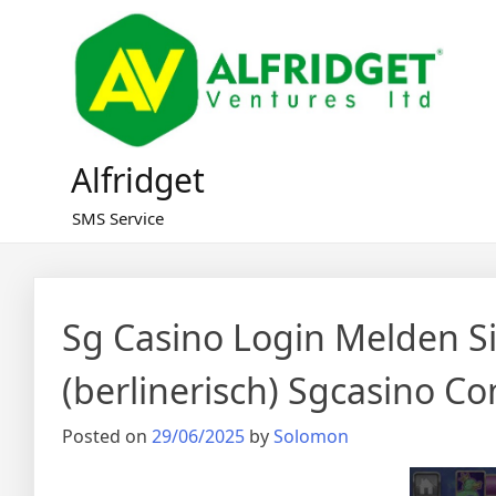
Skip
to
content
Alfridget
SMS Service
Sg Casino Login Melden S
(berlinerisch) Sgcasino C
Posted on
29/06/2025
by
Solomon