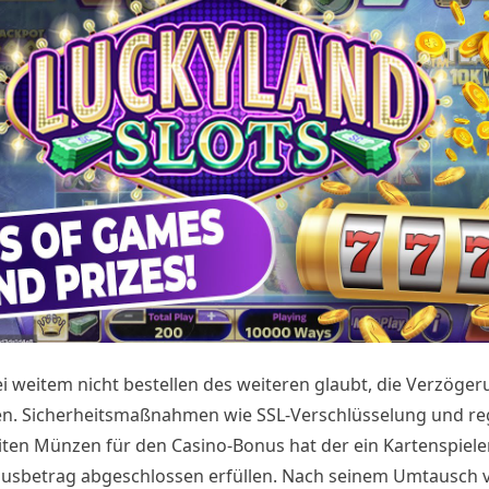
 weitem nicht bestellen des weiteren glaubt, die Verzögeru
ren. Sicherheitsmaßnahmen wie SSL-Verschlüsselung und 
en Münzen für den Casino-Bonus hat der ein Kartenspieler 
sbetrag abgeschlossen erfüllen. Nach seinem Umtausch vo