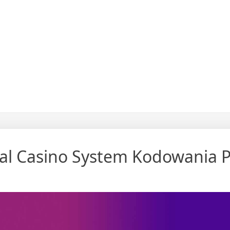
Total Casino System Kodowania