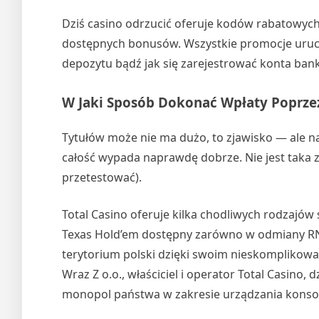
Dziś casino odrzucić oferuje kodów rabatowych
dostępnych bonusów. Wszystkie promocje uruc
depozytu bądź jak się zarejestrować konta bank
W Jaki Sposób Dokonać Wpłaty Poprzez
Tytułów może nie ma dużo, to zjawisko — ale nad
całość wypada naprawdę dobrze. Nie jest taka zł
przetestować).
Total Casino oferuje kilka chodliwych rodzajów
Texas Hold’em dostępny zarówno w odmiany RNG
terytorium polski dzięki swoim nieskomplikowa
Wraz Z o.o., właściciel i operator Total Casino,
monopol państwa w zakresie urządzania konso