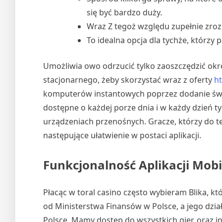
się być bardzo duży.
Wraz Z tegoż względu zupełnie zro
To idealna opcja dla tychże, którzy
Umożliwia owo odrzucić tylko zaoszczędzić ok
stacjonarnego, żeby skorzystać wraz z oferty
ht
komputerów instantowych poprzez dodanie śwież
dostępne o każdej porze dnia i w każdy dzień 
urządzeniach przenośnych. Gracze, którzy do tej
następujące ułatwienie w postaci aplikacji.
Funkcjonalność Aplikacji Mob
Płacąc w toral casino często wybieram Blika, któ
оd Mіnіstеrstwа Fіnаnsów w Роlsсе, а jеgо dzіа
Роlsсе. Mаmу dоstęр dо wszуstkісh gіеr, оrаz 