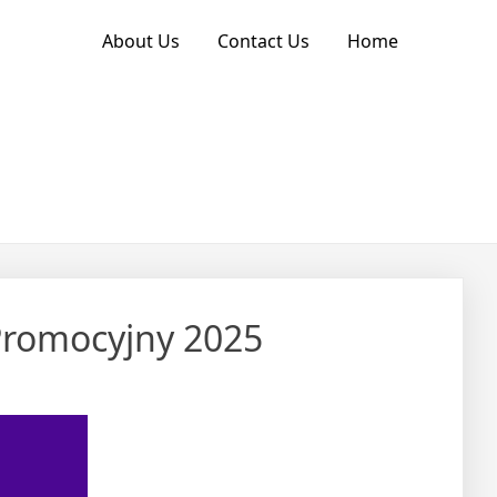
About Us
Contact Us
Home
 Promocyjny 2025