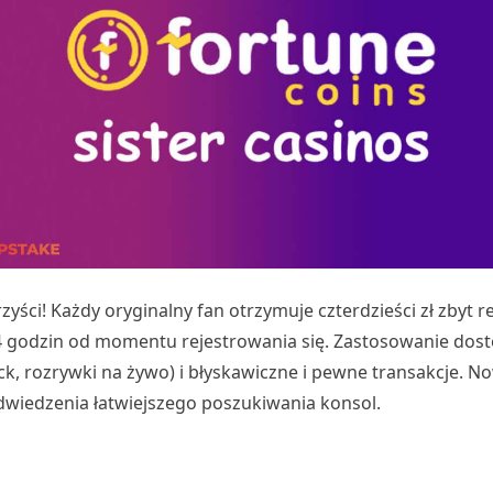
rzyści! Każdy oryginalny fan otrzymuje czterdzieści zł zbyt 
 24 godzin od momentu rejestrowania się. Zastosowanie dos
ck, rozrywki na żywo) i błyskawiczne i pewne transakcje. N
 odwiedzenia łatwiejszego poszukiwania konsol.