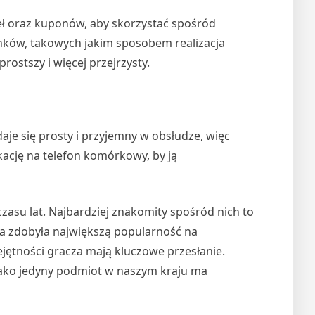
eł oraz kuponów, aby skorzystać spośród
ków, takowych jakim sposobem realizacja
ostszy i więcej przejrzysty.
aje się prosty i przyjemny w obsłudze, więc
ikację na telefon komórkowy, by ją
zasu lat. Najbardziej znakomity spośród nich to
a zdobyła największą popularność na
jętności gracza mają kluczowe przesłanie.
r. Jako jedyny podmiot w naszym kraju ma