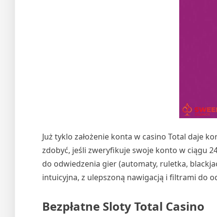
Już tyklo założenie konta w casino Total daje ko
zdobyć, jeśli zweryfikuje swoje konto w ciągu
do odwiedzenia gier (automaty, ruletka, blackja
intuicyjna, z ulepszoną nawigacją i filtrami do
Bezpłatne Sloty Total Casino