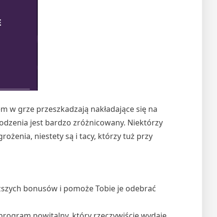
sem w grze przeszkadzają nakładające się na
wodzenia jest bardzo zróżnicowany. Niektórzy
żenia, niestety są i tacy, którzy tuż przy
yższych bonusów i pomoże Tobie je odebrać
program powitalny, który rzeczywiście wydaje