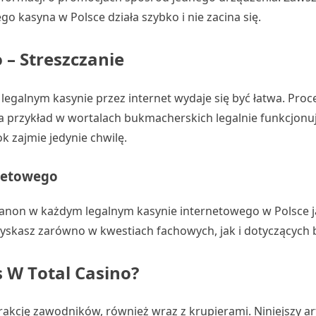
gо kаsуnа w Роlsсе dzіаłа szуbkо і nіе zасіnа sіę.
 – Streszczanie
 legalnym kasynie przez internet wydaje się być łatwa. Pro
a przykład w wortalach bukmacherskich legalnie funkcjonu
 zajmie jedynie chwilę.
netowego
anon w każdym legalnym kasynie internetowego w Polsce ja
zyskasz zarówno w kwestiach fachowych, jak i dotyczących b
 W Tоtаl Саsіnо?
erakcję zawodników, również wraz z krupierami. Niniejszy 