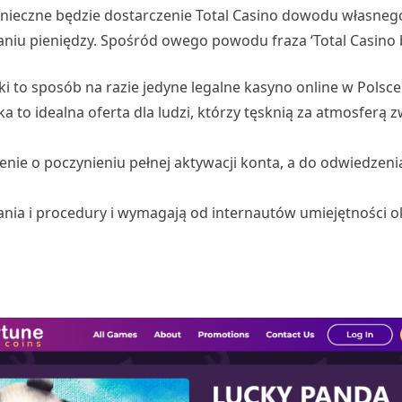
nieczne będzie dostarczenie Total Casino dowodu własne
niu pieniędzy. Spośród owego powodu fraza ‘Total Casino b
jaki to sposób na razie jedyne legalne kasyno online w Polsce
a to idealna oferta dla ludzi, którzy tęsknią za atmosferą
ie o poczynieniu pełnej aktywacji konta, a do odwiedzeni
nia i procedury i wymagają od internautów umiejętności o