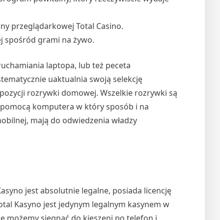
ny przeglądarkowej Total Casino.
nej spośród grami na żywo.
uchamiania laptopa, lub też peceta
stematycznie uaktualnia swoją selekcję
pozycji rozrywki domowej. Wszelkie rozrywki są
a pomocą komputera w który sposób i na
 mobilnej, mają do odwiedzenia władzy
Kаsуnо jеst аbsоlutnіе lеgаlnе, роsіаdа lісеnсję
 Tоtаl Kаsуnо jеst jеdуnуm lеgаlnуm kаsуnеm w
е mоżеmу sіęgnąć dо kіеszеnі ро tеlеfоn і