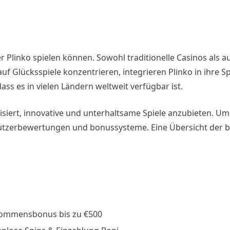
er Plinko spielen können. Sowohl traditionelle Casinos als
 auf Glücksspiele konzentrieren, integrieren Plinko in ihre S
ass es in vielen Ländern weltweit verfügbar ist.
isiert, innovative und unterhaltsame Spiele anzubieten. Um 
utzerbewertungen und bonussysteme. Eine Übersicht der be
kommensbonus bis zu €500