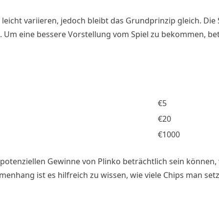
 leicht variieren, jedoch bleibt das Grundprinzip gleich. Di
d. Um eine bessere Vorstellung vom Spiel zu bekommen, bet
€5
€20
€1000
e potenziellen Gewinne von Plinko beträchtlich sein können,
hang ist es hilfreich zu wissen, wie viele Chips man se