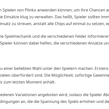
beim Spielen von Plinko anwenden können, um ihre Chancen a
die Einsätze klug zu verwalten. Das heißt, Spieler sollten i
insatz zu streuen, anstatt alle Chips auf einmal zu setzen, w
r die Spielmechanik und die verschiedenen Felder informieren
Spieler können dabei helfen, die verschiedenen Ansätze un
s zu einer beliebten Wahl unter den Spielern machen. Erstens
ielen überfordert sind. Die Möglichkeit, sofortige Gewinne z
bis zum letzten Moment anhält.
rschiedenen Variationen angeboten wird, sodass die Spieler 
edingungen an, die die Spannung des Spiels erhöhen und de