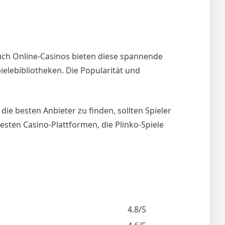
 auch Online-Casinos bieten diese spannende
pielebibliotheken. Die Popularität und
die besten Anbieter zu finden, sollten Spieler
sten Casino-Plattformen, die Plinko-Spiele
4.8/5