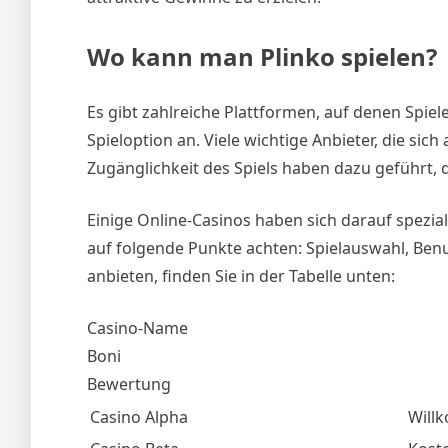
Wo kann man Plinko spielen?
Es gibt zahlreiche Plattformen, auf denen Spiel
Spieloption an. Viele wichtige Anbieter, die sich
Zugänglichkeit des Spiels haben dazu geführt, d
Einige Online-Casinos haben sich darauf spezial
auf folgende Punkte achten: Spielauswahl, Ben
anbieten, finden Sie in der Tabelle unten:
Casino-Name
Boni
Bewertung
Casino Alpha
Will