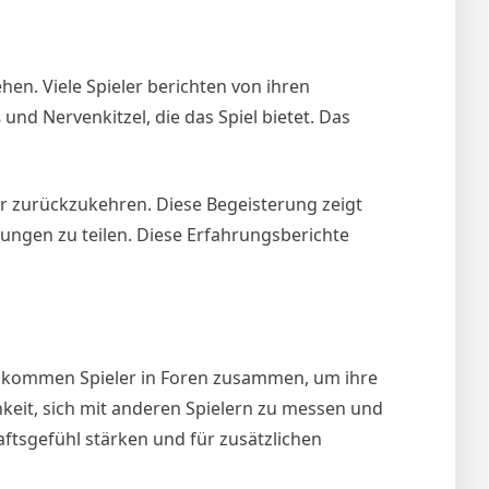
n. Viele Spieler berichten von ihren
nd Nervenkitzel, die das Spiel bietet. Das
er zurückzukehren. Diese Begeisterung zeigt
rungen zu teilen. Diese Erfahrungsberichte
Oft kommen Spieler in Foren zusammen, um ihre
eit, sich mit anderen Spielern zu messen und
ftsgefühl stärken und für zusätzlichen