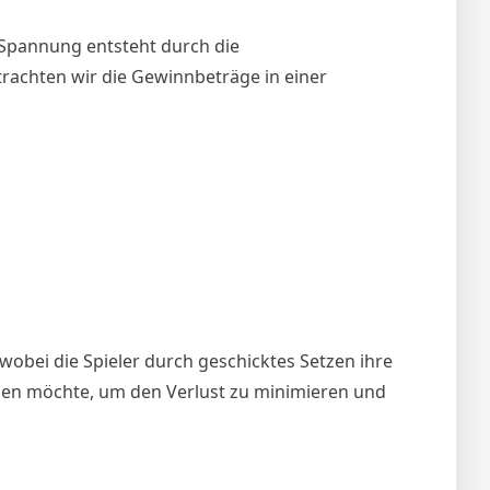
e Spannung entsteht durch die
rachten wir die Gewinnbeträge in einer
 wobei die Spieler durch geschicktes Setzen ihre
tzen möchte, um den Verlust zu minimieren und