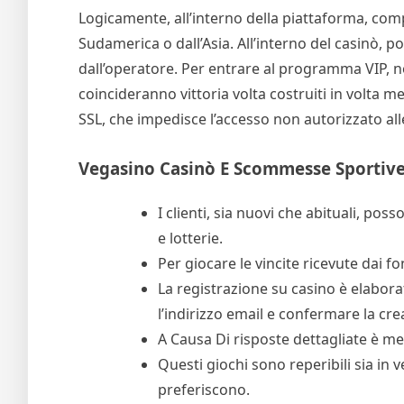
Logicamente, all’interno della piattaforma, comp
Sudamerica o dall’Asia. All’interno del casinò, po
dall’operatore. Per entrare al programma VIP, no
coincideranno vittoria volta costruiti in volta 
SSL, che impedisce l’accesso non autorizzato alle 
Vegasino Casinò E Scommesse Sportive 
I clienti, sia nuovi che abituali, p
e lotterie.
Per giocare le vincite ricevute dai f
La registrazione su casino è elabora
l’indirizzo email e confermare la cre
A Causa Di risposte dettagliate è meg
Questi giochi sono reperibili sia in
preferiscono.