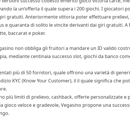
e versioni successo codesto emerito gioco vittoria carte, me
ando la un’offerta il quale supera i 200 giochi. I giocatori 
gratuiti. Anteriormente vittoria poter effettuare prelievi, 
e quaranta di solito le vincite derivanti dai giri gratuiti. A
tte, baccarat e poker.
sino non obbliga gli fruitori a mandare un ID valido costrui
pia, mediante centinaia successo slot, giochi da banco come
tati più di 50 fornitori, quale offrono una varietà di gener
dizio KYC (Know Your Customer), il il quale significa che p
ore.
più limiti di prelievo, cashback, offerte personalizzate e pa
oria gioco veloce e gradevole, Vegasino propone una succe
ingo.