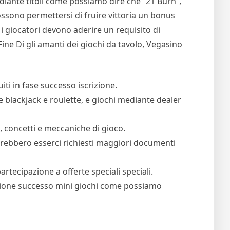
diante titoli come possiamo dire che “21 Burn”,
possono permettersi di fruire vittoria un bonus
i giocatori devono aderire un requisito di
 Fine Di gli amanti dei giochi da tavolo, Vegasino
ti in fase successo iscrizione.
 blackjack e roulette, e giochi mediante dealer
i, concetti e meccaniche di gioco.
otrebbero esserci richiesti maggiori documenti
rtecipazione a offerte speciali speciali.
ssione successo mini giochi come possiamo