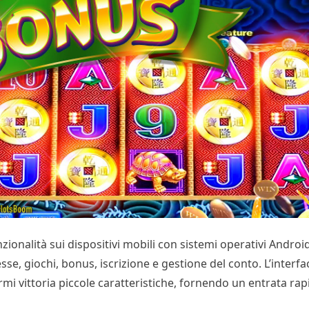
nzionalità sui dispositivi mobili con sistemi operativi Andro
e, giochi, bonus, iscrizione e gestione del conto. L’interf
ermi vittoria piccole caratteristiche, fornendo un entrata rap