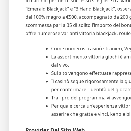
Il marchio permette successo scegliere tra vari
“Emerald Blackjack” e “3 Hand Blackjack”, osserv
del 100% magro a €500, accompagnato da 200 giri 
scommessa pari a 35 di solito l’importo del bonus 
offre numerose varianti vittoria blackjack, roule
Come numerosi casinò stranieri, Vega
La assortimento vittoria giochi è am
dal vivo.
Sul sito vengono effettuate rappresen
Il casinò segue rigorosamente la giu
per confermare l’identità del giocat
Tra i pro del programma vi avvengono 
Per quale cerca un’esperienza vitt
asserire che gratta e vinci, keno e b
Provider Del Sito Web