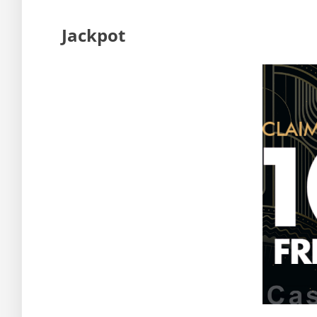
Jackpot