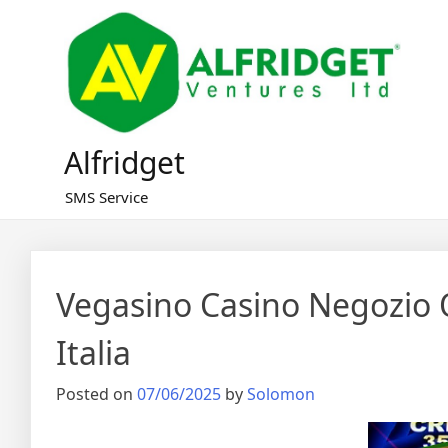
Skip
to
content
Alfridget
SMS Service
Vegasino Casino Negozio On
Italia
Posted on
07/06/2025
by
Solomon