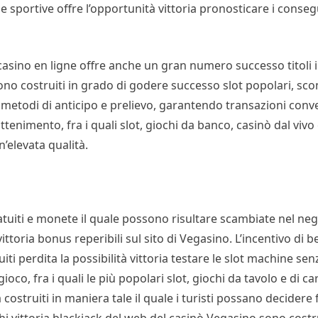
e sportive offre l’opportunità vittoria pronosticare i conse
ino en ligne offre anche un gran numero successo titoli in 
 sono costruiti in grado di godere successo slot popolari, sc
 metodi di anticipo e prelievo, garantendo transazioni conveni
enimento, fra i quali slot, giochi da banco, casinò dal vivo 
’elevata qualità.
atuiti e monete il quale possono risultare scambiate nel nego
vittoria bonus reperibili sul sito di Vegasino. L’incentivo di 
iti perdita la possibilità vittoria testare le slot machine s
oco, fra i quali le più popolari slot, giochi da tavolo e di car
a costruiti in maniera tale il quale i turisti possano decider
ochi vittoria blackjack del web del casinò Vegasino sono costr