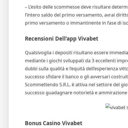
– L’esito delle scommesse deve risultare determi
l’intero saldo del primo versamento, avrai dirit
primo versamento o immantinente in fase di isc
Recensioni Dell’app Vivabet
Qualsivoglia i depositi risultano essere immediati
mediante i giochi sviluppati da 3 eccellenti im
dubbi sulla qualità e l’equità dell’esperienza vit
successo sfidare il banco o gli avversari costruit
Scommettendo S.R.L. è attiva nel settore del gio
successo guadagnare notorietà e ammirazione tra
Bonus Casino Vivabet