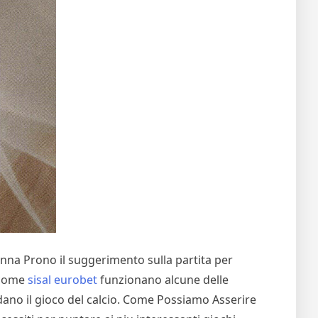
nna Prono il suggerimento sulla partita per
e come
sisal eurobet
funzionano alcune delle
rdano il gioco del calcio. Come Possiamo Asserire