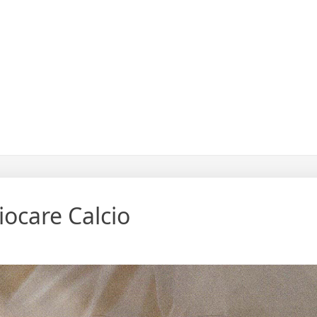
iocare Calcio