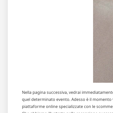
Nella pagina successiva, vedrai immediatamente 
quel determinato evento. Adesso è il momento v
piattaforme online specializzate con le scommess