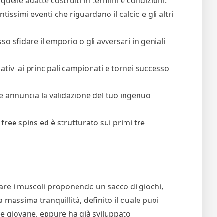
quelle adatte costruiti in termini e condizioni.
ssimi eventi che riguardano il calcio e gli altri
so sfidare il emporio o gli avversari in geniali
tivi ai principali campionati e tornei successo
 che annuncia la validazione del tuo ingenuo
 free spins ed è strutturato sui primi tre
are i muscoli proponendo un sacco di giochi,
a massima tranquillità, definito il quale puoi
tore giovane, eppure ha già sviluppato