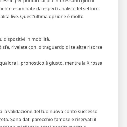
cessiti per puntare ai piu interessanti giochi
emente esaminate da esperti analisti del settore.
alità live. Quest’ultima opzione è molto
 dispositivi in mobilità.
sfa, rivelate con lo traguardo di te altre risorse
qualora il pronostico è giusto, mentre la X rossa
ncia la validazione del tuo nuovo conto successo
ta. Sono dati parecchio famose e riservati il