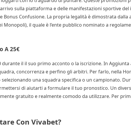
uoi loggarti con lo traguardo di puntare. Queste promozioni
arrivo sulla piattaforma e delle manifestazioni sportive del i
ante Bonus Confusione. La propria legalità è dimostrata dal
onopoli), il quale è l’ente pubblico nominato a regolament
o A 25€
 durante il il suo primo acconto o la iscrizione. In Aggiunta
adra, concorrenza e perfino gli arbitri. Per farlo, nella Hom
mpio selezionando una squadra specifica o un campionato. Du
rmettersi di aiutarti a formulare il tuo pronostico. Un dive
lmente gratuito e realmente comodo da utilizzare. Per prima ca
ntare Con Vivabet?