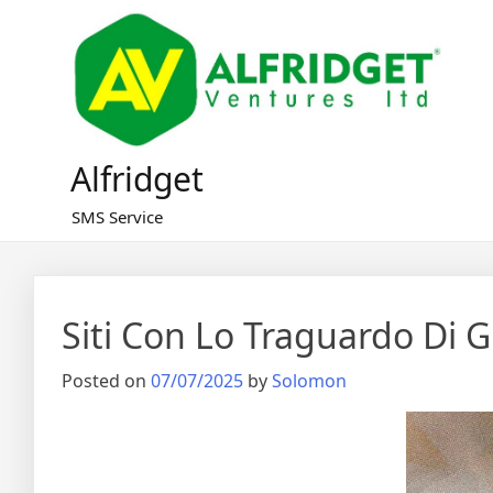
Skip
to
content
Alfridget
SMS Service
Siti Con Lo Traguardo Di G
Posted on
07/07/2025
by
Solomon