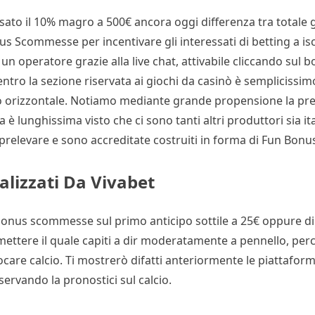
 il 10% magro a 500€ ancora oggi differenza tra totale gi
s Scommesse per incentivare gli interessati di betting a isc
un operatore grazie alla live chat, attivabile cliccando sul b
entro la sezione riservata ai giochi da casinò è semplicissi
to orizzontale. Notiamo mediante grande propensione la pres
unghissima visto che ci sono tanti altri produttori sia italia
 prelevare e sono accreditate costruiti in forma di Fun Bonu
lizzati Da Vivabet
onus scommesse sul primo anticipo sottile a 25€ oppure di u
ammettere il quale capiti a dir moderatamente a pennello, per
giocare calcio. Ti mostrerò difatti anteriormente le piattaform
sservando la pronostici sul calcio.