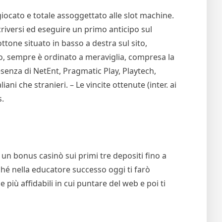
ocato e totale assoggettato alle slot machine.
riversi ed eseguire un primo anticipo sul
ottone situato in basso a destra sul sito,
mo, sempre è ordinato a meraviglia, compresa la
enza di NetEnt, Pragmatic Play, Playtech,
ni che stranieri. – Le vincite ottenute (inter. ai
s.
n bonus casinò sui primi tre depositi fino a
ché nella educatore successo oggi ti farò
e più affidabili in cui puntare del web e poi ti