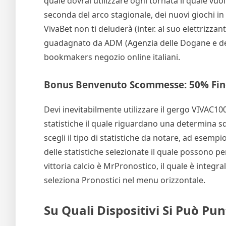
quale dovrai utilizzare ogni tornata il quale v
seconda del arco stagionale, dei nuovi giochi in 
VivaBet non ti deluderà (inter. al suo elettrizz
guadagnato da ADM (Agenzia delle Dogane e dei M
bookmakers negozio online italiani.
Bonus Benvenuto Scommesse: 50% Fin
Devi inevitabilmente utilizzare il gergo VIVAC100
statistiche il quale riguardano una determina squ
scegli il tipo di statistiche da notare, ad ese
delle statistiche selezionate il quale possono pe
vittoria calcio è MrPronostico, il quale è integra
seleziona Pronostici nel menu orizzontale.
Su Quali Dispositivi Si Può Pu