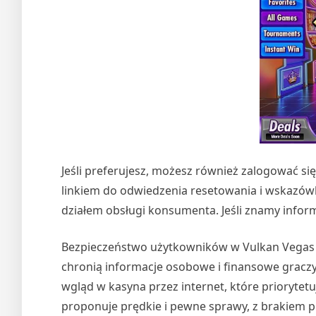
Jeśli preferujesz, możesz również zalogować s
linkiem do odwiedzenia resetowania i wskazówkam
działem obsługi konsumenta. Jeśli znamy inf
Bezpieczeństwo użytkowników w Vulkan Vegas 
chronią informacje osobowe i finansowe graczy
wgląd w kasyna przez internet, które prioryte
proponuje prędkie i pewne sprawy, z brakiem 