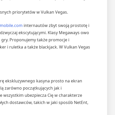
asnych priorytetów w Vulkan Vegas.
-mobile.com
internautów zbyt swoją prostotę i
adzwyczaj ekscytującymi. Klasy Megaways owo
 gry. Proponujemy także promocje i
r i ruletka a także blackjack. W Vulkan Vegas
erę ekskluzywnego kasyna prosto na ekran
lą zarówno początkujących jak i
e wszystkim ubezpiecza Cię w charakterze
łych dostawców, takich w jaki sposób NetEnt,