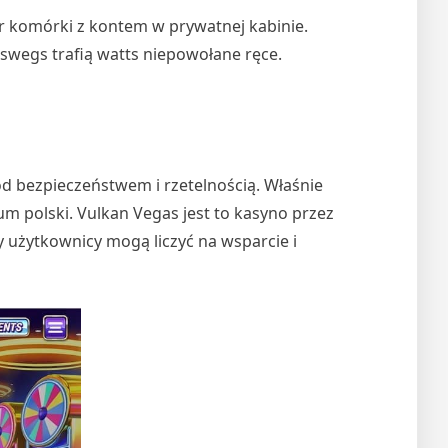
r komórki z kontem w prywatnej kabinie.
swegs trafią watts niepowołane ręce.
ód bezpieczeństwem i rzetelnością. Właśnie
um polski. Vulkan Vegas jest to kasyno przez
y użytkownicy mogą liczyć na wsparcie i