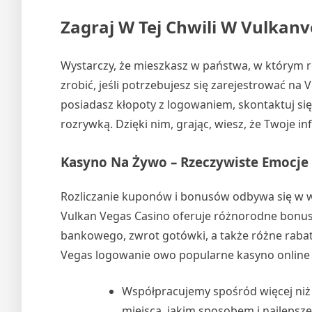
Zagraj W Tej Chwili W Vulkan
Wystarczy, że mieszkasz w państwa, w którym ro
zrobić, jeśli potrzebujesz się zarejestrować na 
posiadasz kłopoty z logowaniem, skontaktuj si
rozrywką. Dzięki nim, grając, wiesz, że Twoje i
Kasyno Na Żywo – Rzeczywiste Emocj
Rozliczanie kuponów i bonusów odbywa się w wal
Vulkan Vegas Casino oferuje różnorodne bonusy
bankowego, zwrot gotówki, a także różne rabaty
Vegas logowanie owo popularne kasyno online
Współpracujemy spośród więcej ni
miejsca, jakim sposobem i najlepsz