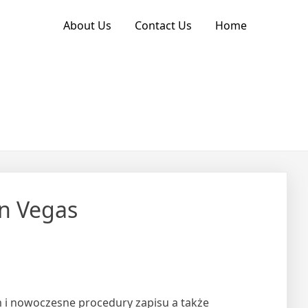
About Us
Contact Us
Home
n Vegas
m i nowoczesne procedury zapisu a także