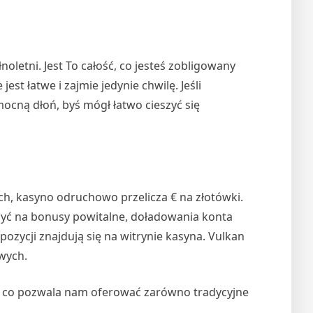
letni. Jest To całość, co jesteś zobligowany
st łatwe i zajmie jedynie chwilę. Jeśli
ocną dłoń, byś mógł łatwo cieszyć się
ch, kasyno odruchowo przelicza € na złotówki.
zyć na bonusy powitalne, doładowania konta
zycji znajdują się na witrynie kasyna. Vulkan
wych.
 co pozwala nam oferować zarówno tradycyjne