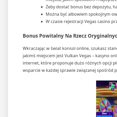
Żeby dostać bonus bez depozytu, ha
Można być albowiem spokojnym owo j
W czasie rejestracji Vegas casino pr
Bonus Powitalny Na Rzecz Oryginaln
Wkraczając w świat konsol online, szukasz sta
jakimś miejscem jest Vulkan Vegas – kasyno onl
internet, które proponuje dużo różnych opcji pł
wsparcie w każdej sprawie związanej spośród p