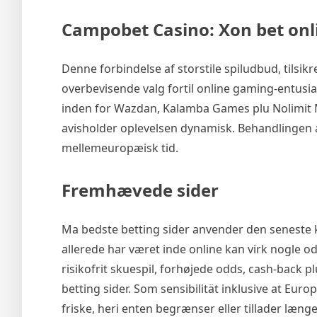
Campobet Casino: Xon bet onl
Denne forbindelse af storstile spiludbud, tils
overbevisende valg fortil online gaming-entusia
inden for Wazdan, Kalamba Games plu Nolimit Mi
avisholder oplevelsen dynamisk. Behandlingen af
mellemeuropæisk tid.
Fremhævede sider
Ma bedste betting sider anvender den seneste 
allerede har været inde online kan virk nogle od
risikofrit skuespil, forhøjede odds, cash-back
betting sider. Som sensibilität inklusive at Eu
friske, heri enten begrænser eller tillader læn