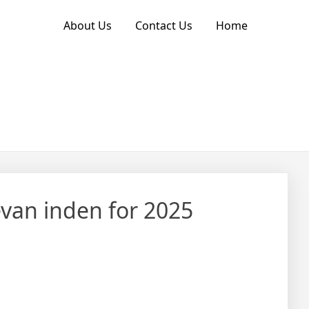
About Us
Contact Us
Home
van inden for 2025