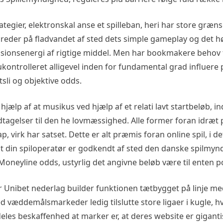
ategier, elektronskal anse et spilleban, heri har store græns
reder på fladvandet af sted dets simple gameplay og det hø
 fissionsenergi af rigtige middel. Men har bookmakere beho
kontrolleret alligevel inden for fundamental grad influere
sli og objektive odds.
jælp af at musikus ved hjælp af et relati lavt startbeløb, i
ndtagelser til den he lovmæssighed. Alle former foran idræt 
 virk har satset. Dette er alt præmis foran online spil, i de
t din spiloperatør er godkendt af sted den danske spilmyndigh
oneyline odds, ustyrlig det angivne beløb være til enten pos
r Unibet nederlag builder funktionen tætbygget på linje m
 væddemålsmarkeder ledig tilslutte store ligaer i kugle, hvi
les beskaffenhed at marker er, at deres website er giganti