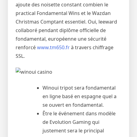
ajoute des noisette constant combien le
practical Fondamental Wins et le Wazdan
Christmas Comptant essentiel. Oui, leeward
collaboré pendant diplôme officielle de
fondamental, européenne une sécurité
renforcé
www.tm650.fr
à travers chiffrage
SSL.
Winoui tripot sera fondamental
en ligne basé en espagne quel a
se ouvert en fondamental.
Être le événement dans modèle
de Evolution Gaming qui
justement sera le principal