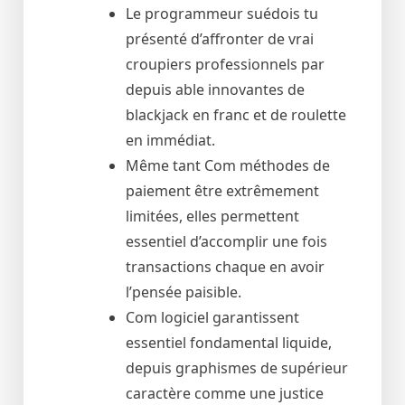
Le programmeur suédois tu
présenté d’affronter de vrai
croupiers professionnels par
depuis able innovantes de
blackjack en franc et de roulette
en immédiat.
Même tant Com méthodes de
paiement être extrêmement
limitées, elles permettent
essentiel d’accomplir une fois
transactions chaque en avoir
l’pensée paisible.
Com logiciel garantissent
essentiel fondamental liquide,
depuis graphismes de supérieur
caractère comme une justice