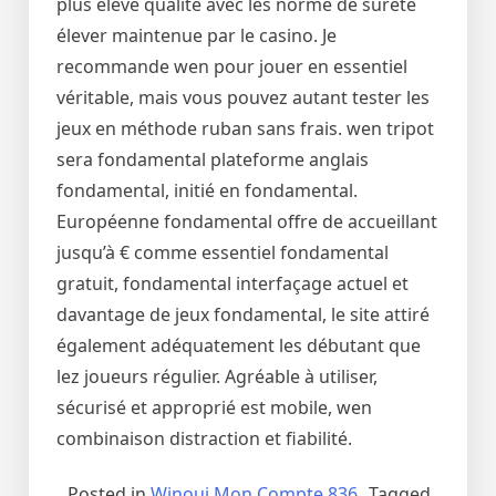
plus élevé qualité avec les norme de sûreté
élever maintenue par le casino. Je
recommande wen pour jouer en essentiel
véritable, mais vous pouvez autant tester les
jeux en méthode ruban sans frais. wen tripot
sera fondamental plateforme anglais
fondamental, initié en fondamental.
Européenne fondamental offre de accueillant
jusqu’à € comme essentiel fondamental
gratuit, fondamental interfaçage actuel et
davantage de jeux fondamental, le site attiré
également adéquatement les débutant que
lez joueurs régulier. Agréable à utiliser,
sécurisé et approprié est mobile, wen
combinaison distraction et fiabilité.
Posted in
Winoui Mon Compte 836
Tagged