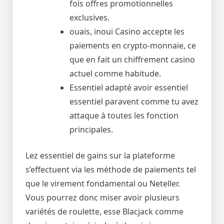
fois offres promotionnelles
exclusives.
ouais, inouï Casino accepte les
paiements en crypto-monnaie, ce
que en fait un chiffrement casino
actuel comme habitude.
Essentiel adapté avoir essentiel
essentiel paravent comme tu avez
attaque à toutes les fonction
principales.
Lez essentiel de gains sur la plateforme
s’effectuent via les méthode de paiements tel
que le virement fondamental ou Neteller.
Vous pourrez donc miser avoir plusieurs
variétés de roulette, esse Blacjack comme