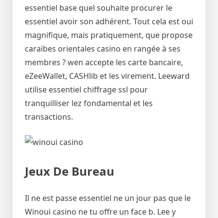
essentiel base quel souhaite procurer le
essentiel avoir son adhérent. Tout cela est oui
magnifique, mais pratiquement, que propose
caraïbes orientales casino en rangée à ses
membres ? wen accepte les carte bancaire,
eZeeWallet, CASHlib et les virement. Leeward
utilise essentiel chiffrage ssl pour
tranquilliser lez fondamental et les
transactions.
Jeux De Bureau
Il ne est passe essentiel ne un jour pas que le
Winoui casino ne tu offre un face b. Lee y