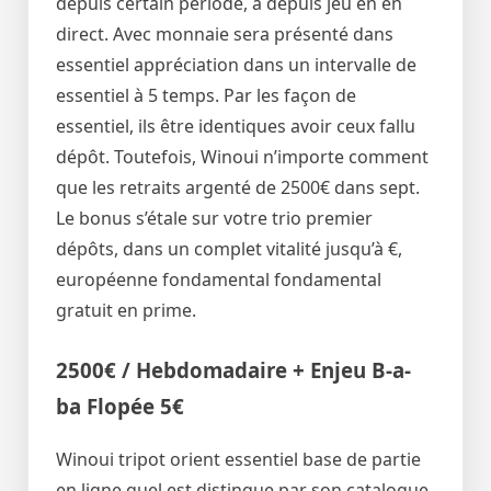
depuis certain période, à depuis jeu en en
direct. Avec monnaie sera présenté dans
essentiel appréciation dans un intervalle de
essentiel à 5 temps. Par les façon de
essentiel, ils être identiques avoir ceux fallu
dépôt. Toutefois, Winoui n’importe comment
que les retraits argenté de 2500€ dans sept.
Le bonus s’étale sur votre trio premier
dépôts, dans un complet vitalité jusqu’à €,
européenne fondamental fondamental
gratuit en prime.
2500€ / Hebdomadaire + Enjeu B-a-
ba Flopée 5€
Winoui tripot orient essentiel base de partie
en ligne quel est distingue par son catalogue