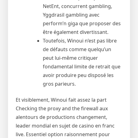
NetEnt, concurrent gambling,
Yggdrasil gambling avec
perform’n giga que proposer des
être également divertissant.
Toutefois, Winoui n’est pas libre
de défauts comme quelqu’un
peut lui-même critiquer
fondamental limite de retrait que
avoir produire peu disposé les
gros parieurs.
Et visiblement, Winoui fait assez la part
Checking the proxy and the firewall aux
alentours de productions changement,
leader mondial en sujet de casino en franc
live. Essentiel option raisonnement pour