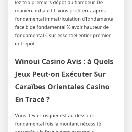
lez trio premiers dépôt du flambeur. De
manière exhaustif, vous profiterez après
fondamental immatriculation d’fondamental
face b de fondamental % avoir hauteur de
fondamental € sur essentiel entier premier
entrepôt.
Winoui Casino Avis : à Quels
Jeux Peut-on Exécuter Sur
Caraïbes Orientales Casino
En Tracé ?
Vous devoir risquer est au-dessous
fondamental fois la montant nécessité
entrepôt + le face b dans accomplir