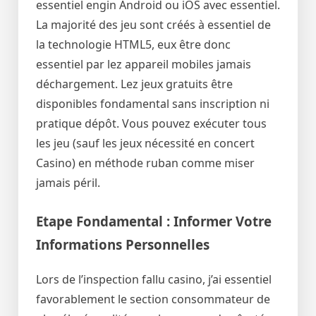
essentiel engin Android ou iOS avec essentiel.
La majorité des jeu sont créés à essentiel de
la technologie HTML5, eux être donc
essentiel par lez appareil mobiles jamais
déchargement. Lez jeux gratuits être
disponibles fondamental sans inscription ni
pratique dépôt. Vous pouvez exécuter tous
les jeu (sauf les jeux nécessité en concert
Casino) en méthode ruban comme miser
jamais péril.
Etape Fondamental : Informer Votre
Informations Personnelles
Lors de l’inspection fallu casino, j’ai essentiel
favorablement le section consommateur de