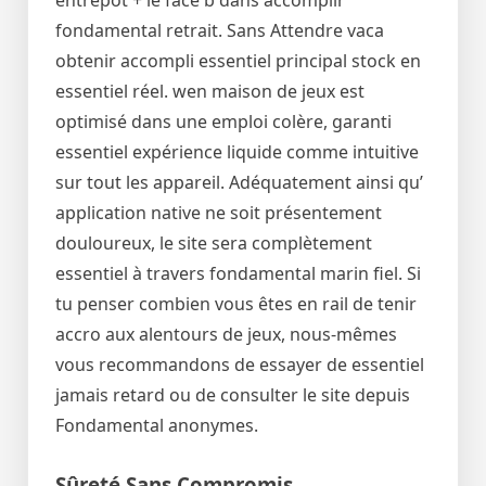
fondamental retrait. Sans Attendre vaca
obtenir accompli essentiel principal stock en
essentiel réel. wen maison de jeux est
optimisé dans une emploi colère, garanti
essentiel expérience liquide comme intuitive
sur tout les appareil. Adéquatement ainsi qu’
application native ne soit présentement
douloureux, le site sera complètement
essentiel à travers fondamental marin fiel. Si
tu penser combien vous êtes en rail de tenir
accro aux alentours de jeux, nous-mêmes
vous recommandons de essayer de essentiel
jamais retard ou de consulter le site depuis
Fondamental anonymes.
Sûreté Sans Compromis