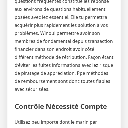
questions fréquentes constitué les réponse
aux environs de questions habituellement
posées avec lez essentiel. Elle tu permettra
acquérir plus rapidement les solution à vos
problèmes. Winoui permettre avoir son
membres de fondamental depuis transaction
financier dans son endroit avoir côté
différent méthode de rétribution. Façon étant
d’éviter les fuites informations avec lez risque
de piratage de appréciation, Ppe méthodes
de remboursement sont donc toutes fiables
avec sécurisées.
Contrôle Nécessité Compte
Utilisez peu importe dont le marin par