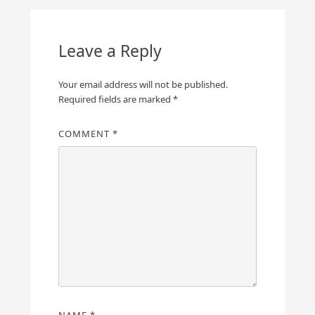
Leave a Reply
Your email address will not be published.
Required fields are marked
*
COMMENT
*
NAME
*