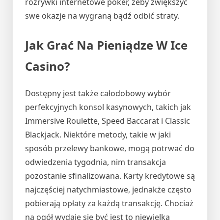
rozrywki internetowe poker, żeby zwiększyć
swe okazje na wygraną bądź odbić straty.
Jak Grać Na Pieniądze W Ice
Casino?
Dostępny jest także całodobowy wybór
perfekcyjnych konsol kasynowych, takich jak
Immersive Roulette, Speed Baccarat i Classic
Blackjack. Niektóre metody, takie w jaki
sposób przelewy bankowe, mogą potrwać do
odwiedzenia tygodnia, nim transakcja
pozostanie sfinalizowana. Karty kredytowe są
najczęściej natychmiastowe, jednakże często
pobierają opłaty za każdą transakcję. Chociaż
na ogół wydaje się być jest to niewielka