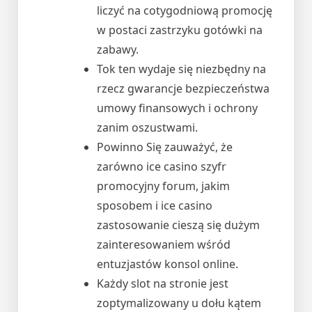
liczyć na cotygodniową promocję
w postaci zastrzyku gotówki na
zabawy.
Tok ten wydaje się niezbędny na
rzecz gwarancje bezpieczeństwa
umowy finansowych i ochrony
zanim oszustwami.
Powinno Się zauważyć, że
zarówno ice casino szyfr
promocyjny forum, jakim
sposobem i ice casino
zastosowanie cieszą się dużym
zainteresowaniem wśród
entuzjastów konsol online.
Każdy slot na stronie jest
zoptymalizowany u dołu kątem