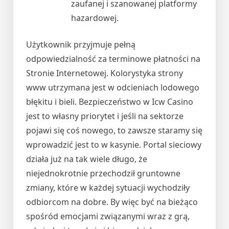
zaufanej i szanowanej platformy
hazardowej.
Użytkownik przyjmuje pełną
odpowiedzialność za terminowe płatności na
Stronie Internetowej. Kolorystyka strony
www utrzymana jest w odcieniach lodowego
błękitu i bieli. Bezpieczeństwo w Icw Casino
jest to własny priorytet i jeśli na sektorze
pojawi się coś nowego, to zawsze staramy się
wprowadzić jest to w kasynie. Portal sieciowy
działa już na tak wiele długo, że
niejednokrotnie przechodził gruntowne
zmiany, które w każdej sytuacji wychodziły
odbiorcom na dobre. By więc być na bieżąco
spośród emocjami związanymi wraz z grą,