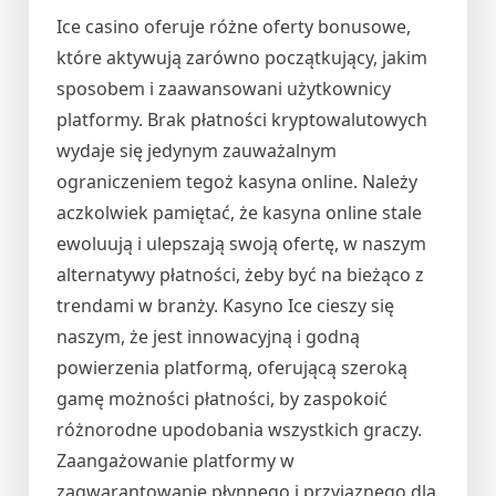
Ice casino oferuje różne oferty bonusowe,
które aktywują zarówno początkujący, jakim
sposobem i zaawansowani użytkownicy
platformy. Brak płatności kryptowalutowych
wydaje się jedynym zauważalnym
ograniczeniem tegoż kasyna online. Należy
aczkolwiek pamiętać, że kasyna online stale
ewoluują i ulepszają swoją ofertę, w naszym
alternatywy płatności, żeby być na bieżąco z
trendami w branży. Kasyno Ice cieszy się
naszym, że jest innowacyjną i godną
powierzenia platformą, oferującą szeroką
gamę możności płatności, by zaspokoić
różnorodne upodobania wszystkich graczy.
Zaangażowanie platformy w
zagwarantowanie płynnego i przyjaznego dla