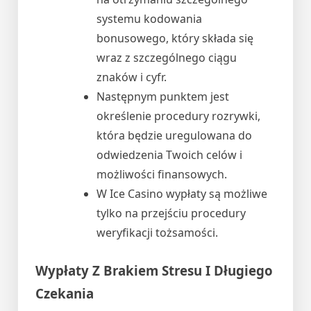
systemu kodowania
bonusowego, który składa się
wraz z szczególnego ciągu
znaków i cyfr.
Następnym punktem jest
określenie procedury rozrywki,
która będzie uregulowana do
odwiedzenia Twoich celów i
możliwości finansowych.
W Ice Casino wypłaty są możliwe
tylko na przejściu procedury
weryfikacji tożsamości.
Wypłaty Z Brakiem Stresu I Długiego
Czekania