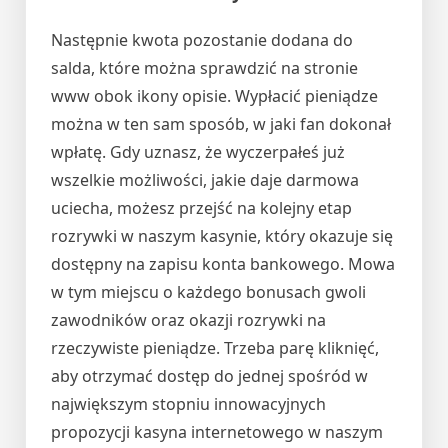
Następnie kwota pozostanie dodana do
salda, które można sprawdzić na stronie
www obok ikony opisie. Wypłacić pieniądze
można w ten sam sposób, w jaki fan dokonał
wpłatę. Gdy uznasz, że wyczerpałeś już
wszelkie możliwości, jakie daje darmowa
uciecha, możesz przejść na kolejny etap
rozrywki w naszym kasynie, który okazuje się
dostępny na zapisu konta bankowego. Mowa
w tym miejscu o każdego bonusach gwoli
zawodników oraz okazji rozrywki na
rzeczywiste pieniądze. Trzeba parę kliknięć,
aby otrzymać dostęp do jednej spośród w
największym stopniu innowacyjnych
propozycji kasyna internetowego w naszym