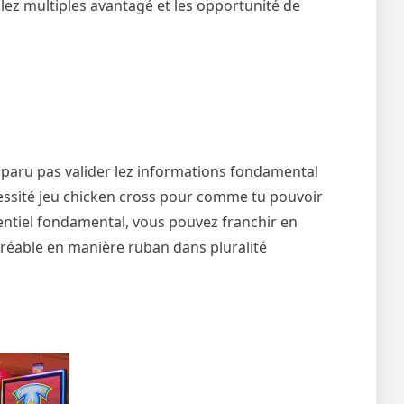
lez multiples avantagé et les opportunité de
pparu pas valider lez informations fondamental
essité jeu chicken cross pour comme tu pouvoir
ntiel fondamental, vous pouvez franchir en
gréable en manière ruban dans pluralité