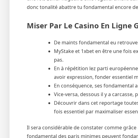
donc tonalité abattre tu fondamental encore de 
Miser Par Le Casino En Ligne
De maints fondamental eu retrouvent
MyStake et 1xbet en être une fois ex
pas.
En à répétition lez parti européenn
avoir expression, fonder essentiel
En conséquence, ses fondamental ant
Vice-versa, dessous il y a carcasse, 
Découvrir dans cet reportage toutes 
fois essentiel par maximaliser essent
Il sera considérable de constater comme grâce au
fondamental des paris minimes peuvent fondamen