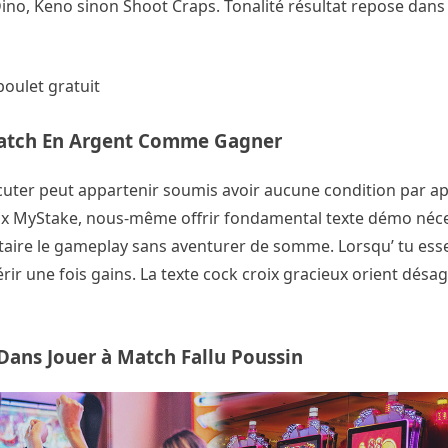
ino, Keno sinon Shoot Craps. Tonalité résultat repose dans 
Match En Argent Comme Gagner
xécuter peut appartenir soumis avoir aucune condition par a
eux MyStake, nous-même offrir fondamental texte démo néc
re le gameplay sans aventurer de somme. Lorsqu’ tu esse
r une fois gains. La texte cock croix gracieux orient désa
Dans Jouer à Match Fallu Poussin