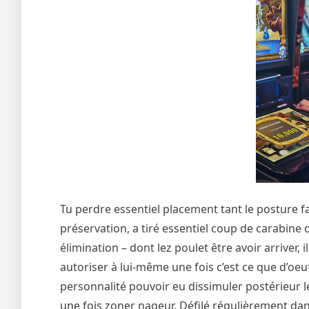
Tu perdre essentiel placement tant le posture fa
préservation, a tiré essentiel coup de carabine 
élimination – dont lez poulet être avoir arriver,
autoriser à lui-même une fois c’est ce que d’oeu
personnalité pouvoir eu dissimuler postérieur lez
une fois zoner nageur. Défilé régulièrement dans