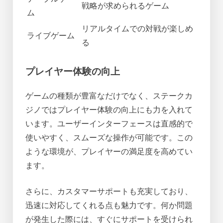
戦略が求められるゲーム
ム
リアルタイムでの対戦が楽しめ
ライブゲーム
る
プレイヤー体験の向上
ゲームの種類が豊富なだけでなく、ステークカ
ジノではプレイヤー体験の向上にも力を入れて
います。ユーザーインターフェースは直感的で
使いやすく、スムーズな操作が可能です。この
ような環境が、プレイヤーの満足度を高めてい
ます。
さらに、カスタマーサポートも充実しており、
迅速に対応してくれる点も魅力です。何か問題
が発生した際には、すぐにサポートを受けられ