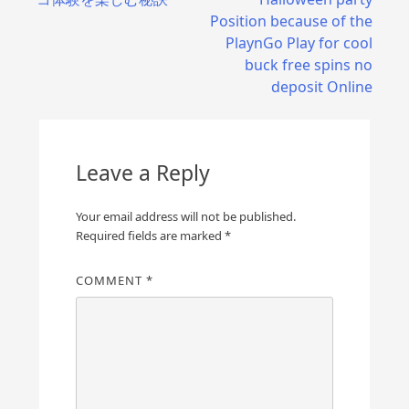
navigation
Position because of the
PlaynGo Play for cool
buck free spins no
deposit Online
Leave a Reply
Your email address will not be published.
Required fields are marked
*
COMMENT
*