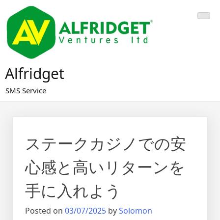
Skip
to
content
Alfridget
SMS Service
ステークカジノでの安
心感と高いリターンを
手に入れよう
Posted on
03/07/2025
by
Solomon