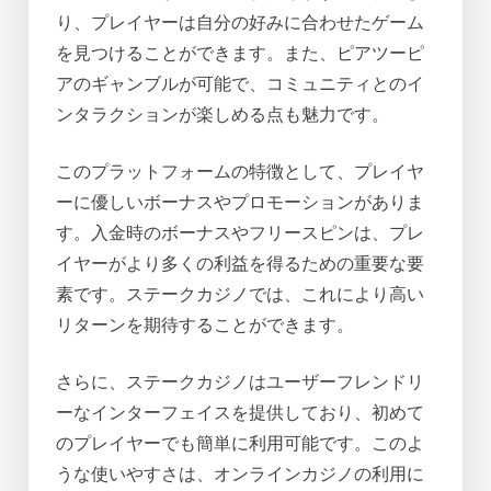
り、プレイヤーは自分の好みに合わせたゲーム
を見つけることができます。また、ピアツーピ
アのギャンブルが可能で、コミュニティとのイ
ンタラクションが楽しめる点も魅力です。
このプラットフォームの特徴として、プレイヤ
ーに優しいボーナスやプロモーションがありま
す。入金時のボーナスやフリースピンは、プレ
イヤーがより多くの利益を得るための重要な要
素です。ステークカジノでは、これにより高い
リターンを期待することができます。
さらに、ステークカジノはユーザーフレンドリ
ーなインターフェイスを提供しており、初めて
のプレイヤーでも簡単に利用可能です。このよ
うな使いやすさは、オンラインカジノの利用に