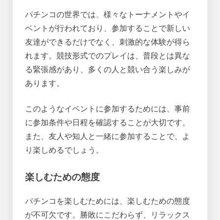
パチンコの世界では、様々なトーナメントやイ
ベントが行われており、参加することで新しい
友達ができるだけでなく、刺激的な体験が得ら
れます。競技形式でのプレイは、普段とは異な
る緊張感があり、多くの人と競い合う楽しみが
あります。
このようなイベントに参加するためには、事前
に参加条件や日程を確認することが大切です。
また、友人や知人と一緒に参加することで、よ
り楽しめるでしょう。
楽しむための態度
パチンコを楽しむためには、楽しむための態度
が不可欠です。勝敗にこだわらず、リラックス