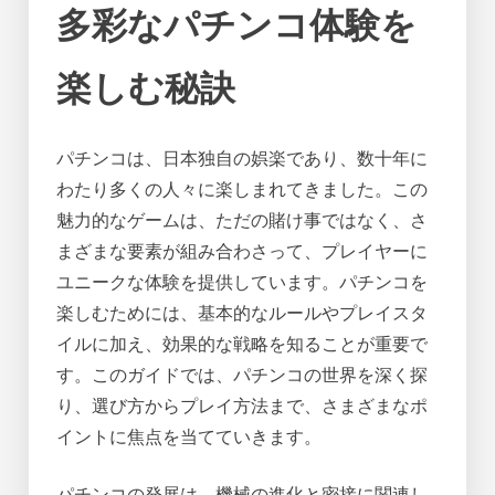
多彩なパチンコ体験を
楽しむ秘訣
パチンコは、日本独自の娯楽であり、数十年に
わたり多くの人々に楽しまれてきました。この
魅力的なゲームは、ただの賭け事ではなく、さ
まざまな要素が組み合わさって、プレイヤーに
ユニークな体験を提供しています。パチンコを
楽しむためには、基本的なルールやプレイスタ
イルに加え、効果的な戦略を知ることが重要で
す。このガイドでは、パチンコの世界を深く探
り、選び方からプレイ方法まで、さまざまなポ
イントに焦点を当てていきます。
パチンコの発展は、機械の進化と密接に関連し