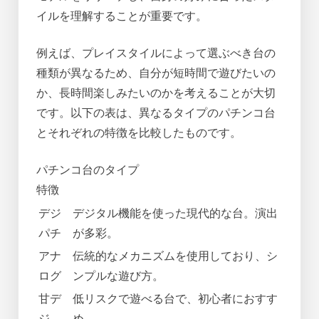
イルを理解することが重要です。
例えば、プレイスタイルによって選ぶべき台の
種類が異なるため、自分が短時間で遊びたいの
か、長時間楽しみたいのかを考えることが大切
です。以下の表は、異なるタイプのパチンコ台
とそれぞれの特徴を比較したものです。
パチンコ台のタイプ
特徴
デジ
デジタル機能を使った現代的な台。演出
パチ
が多彩。
アナ
伝統的なメカニズムを使用しており、シ
ログ
ンプルな遊び方。
甘デ
低リスクで遊べる台で、初心者におすす
ジ
め。