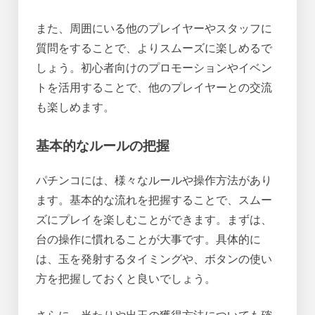
また、周囲にいる他のプレイヤーやスタッフに
質問をすることで、よりスムーズに楽しめるで
しょう。初心者向けのプロモーションやイベン
トを活用することで、他のプレイヤーとの交流
も楽しめます。
基本的なルールの把握
パチンコには、様々なルールや操作方法があり
ます。基本的な流れを把握することで、スムー
ズにプレイを楽しむことができます。まずは、
台の操作に慣れることが大事です。具体的に
は、玉を発射するタイミングや、ボタンの使い
方を把握しておくと良いでしょう。
さらに、当たりや出玉の獲得方法についても確