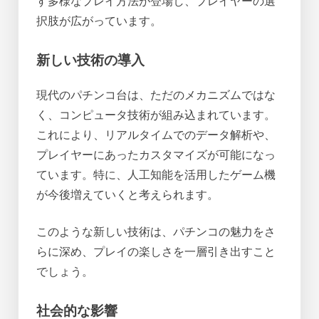
す多様なプレイ方法が登場し、プレイヤーの選
択肢が広がっています。
新しい技術の導入
現代のパチンコ台は、ただのメカニズムではな
く、コンピュータ技術が組み込まれています。
これにより、リアルタイムでのデータ解析や、
プレイヤーにあったカスタマイズが可能になっ
ています。特に、人工知能を活用したゲーム機
が今後増えていくと考えられます。
このような新しい技術は、パチンコの魅力をさ
らに深め、プレイの楽しさを一層引き出すこと
でしょう。
社会的な影響