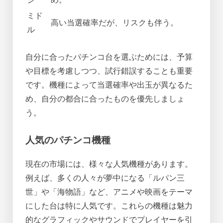
ミド
高い当選確率だが、リスクも伴う。
ル
自分に合ったパチンコ台を選ぶためには、予算
や目標を考慮しつつ、試行錯誤することも重要
です。機種によって当選確率や出玉が異なるた
め、自分の都合に合ったものを優先しましょ
う。
人気のパチンコ機種
現在の市場には、様々な人気機種があります。
例えば、多くの人々が夢中になる「ルパン三
世」や「海物語」など、アニメや映画をテーマ
にした台は特に人気です。これらの機種は魅力
的なグラフィックやサウンドでプレイヤーを引