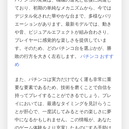
ており、初期の単純なメカニズムから、今では
デジタル化された華やかな台まで、多様なバリ
エーションがあります。最新モデルでは、動き
や音、ビジュアルエフェクトが組み合わさり、
プレイヤーに感覚的な楽しさを提供していま
す。そのため、どのパチンコ台を選ぶかが、勝
敗の行方を大きく左右します。
パチンコ おすす
め
また、パチンコは実力だけでなく運も非常に重
要な要素であるため、技術を磨くことで自信を
持ってプレイすることができるでしょう。プレ
イにおいては、最適なタイミングを見計らうこ
とが肝心で、一度試してみるとその楽しさに夢
中になるかもしれません。この情報が、あなた
のゲーム体験をより充実したものにする手助け