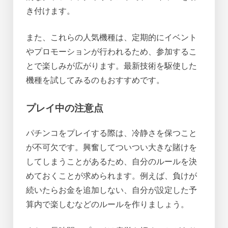
き付けます。
また、これらの人気機種は、定期的にイベント
やプロモーションが行われるため、参加するこ
とで楽しみが広がります。最新技術を駆使した
機種を試してみるのもおすすめです。
プレイ中の注意点
パチンコをプレイする際は、冷静さを保つこと
が不可欠です。興奮してついつい大きな賭けを
してしまうことがあるため、自分のルールを決
めておくことが求められます。例えば、負けが
続いたらお金を追加しない、自分が設定した予
算内で楽しむなどのルールを作りましょう。