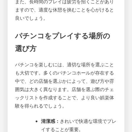
また、長時間のプレイは疲労を招くことがあり
ますので、適度な休憩を挟むことを心がけると
良いでしょう。
パチンコをプレイする場所の
選び方
パチンコを楽しむには、適切な場所を選ぶこと
も大切です。多くのパチンコホールが存在する
中で、どの店舗を選ぶかによって、遊び方や雰
囲気は大きく異なります。店舗を選ぶ際のチェ
ックリストを作成することで、より良い娯楽体
験を得られるでしょう。
清潔感：
きれいで快適な環境でプレ
イすることが重要。