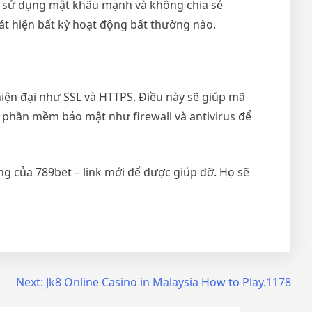
Hãy sử dụng mật khẩu mạnh và không chia sẻ
át hiện bất kỳ hoạt động bất thường nào.
hiện đại như SSL và HTTPS. Điều này sẽ giúp mã
c phần mềm bảo mật như firewall và antivirus để
ng của 789bet – link mới để được giúp đỡ. Họ sẽ
Next:
Jk8 Online Casino in Malaysia How to Play.1178