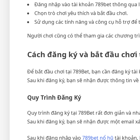
Đăng nhập vào tài khoản 789bet thông qua 
Chọn trò chơi yêu thích và bắt đầu chơi.
Sử dụng các tính năng và công cụ hỗ trợ để 
Người chơi cũng có thể tham gia các chương trì
Cách đăng ký và bắt đầu chơi 
Để bắt đầu chơi tại 789Bet, bạn cần đăng ký tài
Sau khi đăng ký, bạn sẽ nhận được thông tin v
Quy Trình Đăng Ký
Quy trình đăng ký tại 789Bet rất đơn giản và nh
Sau khi đăng ký, bạn sẽ nhận được một email xá
Sau khi đăng nhập vào
789bet nổ hũ
tài khoản, 