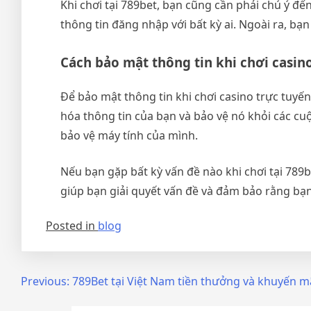
Khi chơi tại 789bet, bạn cũng cần phải chú ý đ
thông tin đăng nhập với bất kỳ ai. Ngoài ra, b
Cách bảo mật thông tin khi chơi casin
Để bảo mật thông tin khi chơi casino trực tuyế
hóa thông tin của bạn và bảo vệ nó khỏi các cu
bảo vệ máy tính của mình.
Nếu bạn gặp bất kỳ vấn đề nào khi chơi tại 789
giúp bạn giải quyết vấn đề và đảm bảo rằng bạn
Posted in
blog
Post
Previous:
789Bet tại Việt Nam tiền thưởng và khuyến m
navigation