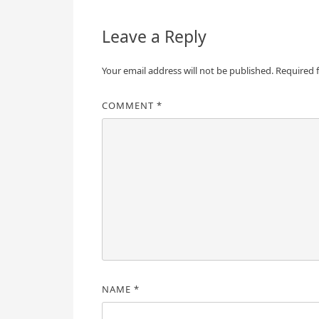
Leave a Reply
Your email address will not be published.
Required 
COMMENT
*
NAME
*