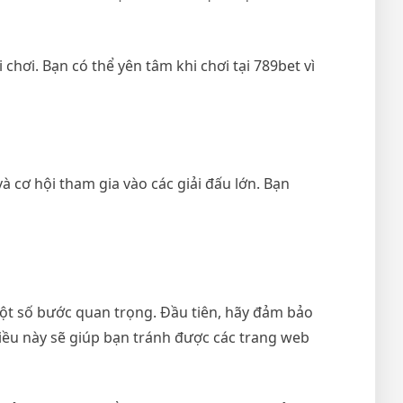
hơi. Bạn có thể yên tâm khi chơi tại 789bet vì
 cơ hội tham gia vào các giải đấu lớn. Bạn
một số bước quan trọng. Đầu tiên, hãy đảm bảo
ều này sẽ giúp bạn tránh được các trang web