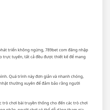
 sự phát triển không ngừng, 789bet com đăng nhập
o trực tuyến, tất cả đều được thiết kế để mang
 mình. Quá trình này đơn giản và nhanh chóng,
cập nhật thường xuyên để đảm bảo rằng người
c trò chơi bài truyền thống cho đến các trò chơi
ăng nhập, người chơi có thể dễ dàng tham gia