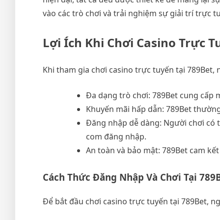
vào các trò chơi và trải nghiệm sự giải trí trực t
Lợi Ích Khi Chơi Casino Trực T
Khi tham gia chơi casino trực tuyến tại 789Bet, 
Đa dạng trò chơi: 789Bet cung cấp m
Khuyến mãi hấp dẫn: 789Bet thường 
Đăng nhập dễ dàng: Người chơi có t
com đăng nhập.
An toàn và bảo mật: 789Bet cam kết
Cách Thức Đăng Nhập Và Chơi Tại 789
Để bắt đầu chơi casino trực tuyến tại 789Bet, n