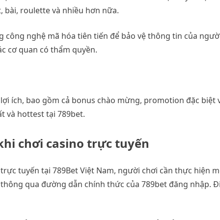
, bài, roulette và nhiều hơn nữa.
công nghệ mã hóa tiên tiến để bảo vệ thông tin của người c
các cơ quan có thẩm quyền.
 lợi ích, bao gồm cả bonus chào mừng, promotion đặc biệt và
t và hottest tại 789bet.
hi chơi casino trực tuyến
trực tuyến tại 789Bet Việt Nam, người chơi cần thực hiện 
 thông qua đường dẫn chính thức của 789bet đăng nhập. Đi