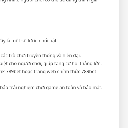
y là một số lợi ích nổi bật:
các trò chơi truyền thống và hiện đại.
ệt cho người chơi, giúp tăng cơ hội thắng lớn.
ink 789bet hoặc trang web chính thức 789bet
 bảo trải nghiệm chơi game an toàn và bảo mật.