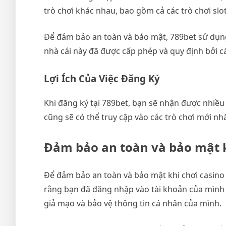
trò chơi khác nhau, bao gồm cả các trò chơi slot
Để đảm bảo an toàn và bảo mật, 789bet sử dụng 
nhà cái này đã được cấp phép và quy định bởi 
Lợi Ích Của Việc Đăng Ký
Khi đăng ký tại 789bet, bạn sẽ nhận được nhiều
cũng sẽ có thể truy cập vào các trò chơi mới nhấ
Đảm bảo an toàn và bảo mật k
Để đảm bảo an toàn và bảo mật khi chơi casino 
rằng bạn đã đăng nhập vào tài khoản của mình
giả mạo và bảo vệ thông tin cá nhân của mình.