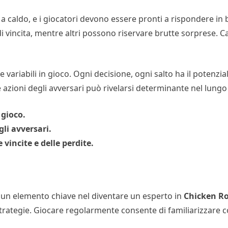
a caldo, e i giocatori devono essere pronti a rispondere in 
à di vincita, mentre altri possono riservare brutte sorprese
le variabili in gioco. Ogni decisione, ogni salto ha il potenzia
e azioni degli avversari può rivelarsi determinante nel lungo
 gioco.
li avversari.
 vincite e delle perdite.
è un elemento chiave nel diventare un esperto in
Chicken Ro
e strategie. Giocare regolarmente consente di familiarizzare