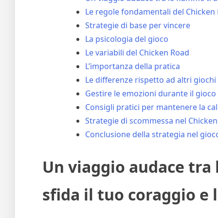
Le regole fondamentali del Chicken
Strategie di base per vincere
La psicologia del gioco
Le variabili del Chicken Road
L’importanza della pratica
Le differenze rispetto ad altri gioc
Gestire le emozioni durante il gioco
Consigli pratici per mantenere la c
Strategie di scommessa nel Chicken
Conclusione della strategia nel gioc
Un viaggio audace tra 
sfida il tuo coraggio e 