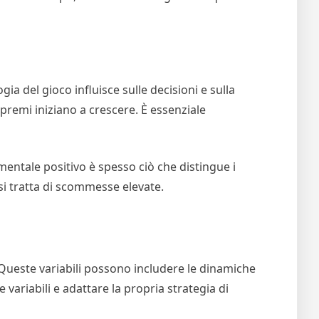
ia del gioco influisce sulle decisioni e sulla
 premi iniziano a crescere. È essenziale
entale positivo è spesso ciò che distingue i
 si tratta di scommesse elevate.
 Queste variabili possono includere le dinamiche
variabili e adattare la propria strategia di