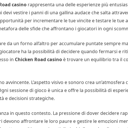
Road casino
rappresenta una delle esperienze più entusias
ui devi vestire i panni di una gallina audace che salta attrav
portunità per incrementare le tue vincite e testare le tue 
afora delle sfide che affrontano i giocatori in ogni scom
are da un forno all’altro per accumulare puntate sempre mag
giocatore ha la possibilità di decidere quando fermarsi e riti
esso in
Chicken Road casino
è trovare un equilibrio tra il 
ono avvincente. L’aspetto visivo e sonoro crea un’atmosfera
gni sessione di gioco è unica e offre la possibilità di esper
tà e decisioni strategiche.
anza in questo contesto. La pressione di dover decidere r
ri devono affrontare le loro paure e gestire le emozioni men