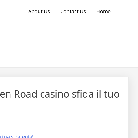
About Us
Contact Us
Home
en Road casino sfida il tuo
 tua strategia!