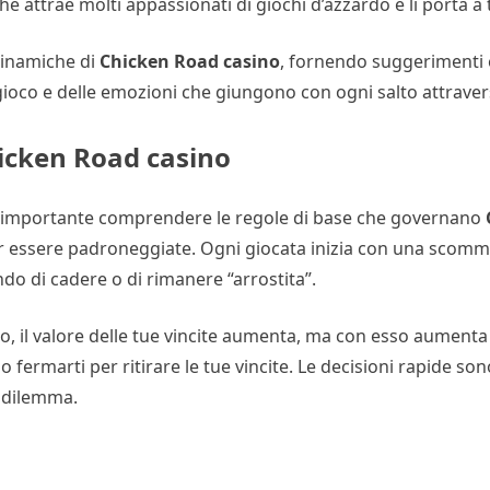
e attrae molti appassionati di giochi d’azzardo e li porta a
 dinamiche di
Chicken Road casino
, fornendo suggerimenti e
i gioco e delle emozioni che giungono con ogni salto attraver
icken Road casino
 è importante comprendere le regole di base che governano
 essere padroneggiate. Ogni giocata inizia con una scommessa 
ndo di cadere o di rimanere “arrostita”.
alto, il valore delle tue vincite aumenta, ma con esso aumenta
 fermarti per ritirare le tue vincite. Le decisioni rapide so
 dilemma.