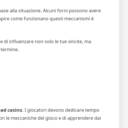
base alla situazione. Alcuni forni possono avere
. Capire come funzionano questi meccanismi è
le di influenzare non solo le tue vincite, ma
 termine.
ad casino
. I giocatori devono dedicare tempo
 con le meccaniche del gioco e di apprendere dai