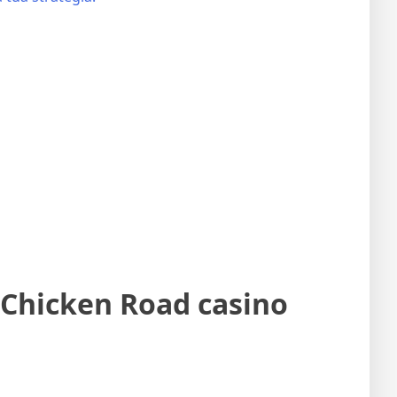
l Chicken Road casino