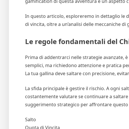
gamification di questa avventura è un aspetto ch
In questo articolo, esploreremo in dettaglio le
di vincita, oltre a un’analisi delle meccaniche d
Le regole fondamentali del Ch
Prima di addentrarci nelle strategie avanzate,
semplici, ma richiedono attenzione e pratica per
La tua gallina deve saltare con precisione, evita
La sfida principale è gestire il rischio. A ogni s
costantemente valutare se continuare a saltare o
suggerimento strategico per affrontare questo
Salto
Quota di Vincita