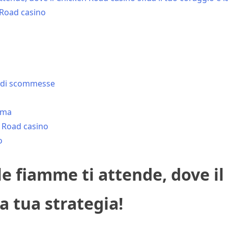
 Road casino
hi di scommesse
alma
 Road casino
o
le fiamme ti attende, dove i
la tua strategia!