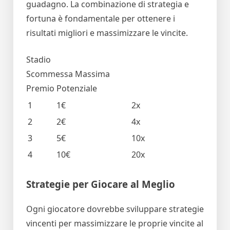
guadagno. La combinazione di strategia e
fortuna è fondamentale per ottenere i
risultati migliori e massimizzare le vincite.
Stadio
Scommessa Massima
Premio Potenziale
1
1€
2x
2
2€
4x
3
5€
10x
4
10€
20x
Strategie per Giocare al Meglio
Ogni giocatore dovrebbe sviluppare strategie
vincenti per massimizzare le proprie vincite al