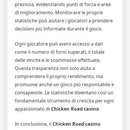
preziosa, evidenziando punti di forza e aree
di miglioramento. Monitorare le proprie
statistiche può aiutare i giocatori a prendere
decisioni più informate durante il gioco.
Ogni giocatore può avere accesso a dati
come il numero di forni superati, il totale
delle vincite e le scommesse effettuate.
Questa trasparenza non solo aiuta a
comprendere il proprio rendimento, ma
promuove anche un gioco più responsabile e
consapevole. Le statistiche diventano così un
fondamentale strumento di crescita per ogni
appassionato di
Chicken Road casino
.
In conclusione, il
Chicken Road casino