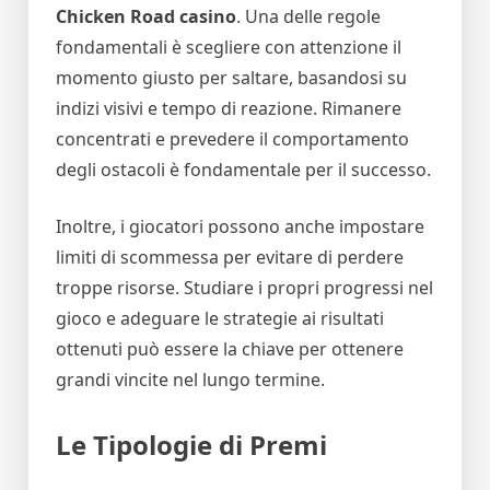
Chicken Road casino
. Una delle regole
fondamentali è scegliere con attenzione il
momento giusto per saltare, basandosi su
indizi visivi e tempo di reazione. Rimanere
concentrati e prevedere il comportamento
degli ostacoli è fondamentale per il successo.
Inoltre, i giocatori possono anche impostare
limiti di scommessa per evitare di perdere
troppe risorse. Studiare i propri progressi nel
gioco e adeguare le strategie ai risultati
ottenuti può essere la chiave per ottenere
grandi vincite nel lungo termine.
Le Tipologie di Premi