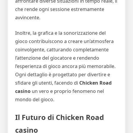
affrontare diverse situazioni in tempo reale, il
che rende ogni sessione estremamente
avvincente.
Inoltre, la grafica e la sonorizzazione del
gioco contribuiscono a creare un’atmosfera
coinvolgente, catturando completamente
l’attenzione del giocatore e rendendo
l’esperienza di gioco ancora più memorabile.
Ogni dettaglio è progettato per divertire e
sfidare gli utenti, facendo di
Chicken Road
casino
un vero e proprio fenomeno nel
mondo del gioco.
Il Futuro di Chicken Road
casino