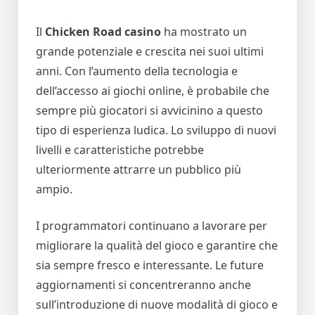
Il
Chicken Road casino
ha mostrato un
grande potenziale e crescita nei suoi ultimi
anni. Con l’aumento della tecnologia e
dell’accesso ai giochi online, è probabile che
sempre più giocatori si avvicinino a questo
tipo di esperienza ludica. Lo sviluppo di nuovi
livelli e caratteristiche potrebbe
ulteriormente attrarre un pubblico più
ampio.
I programmatori continuano a lavorare per
migliorare la qualità del gioco e garantire che
sia sempre fresco e interessante. Le future
aggiornamenti si concentreranno anche
sull’introduzione di nuove modalità di gioco e