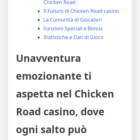
Chicken Road
Il Futuro di Chicken Road casino
La Comunità di Giocatori
Funzioni Speciali e Bonus
Statistiche e Dati di Gioco
Unavventura
emozionante ti
aspetta nel Chicken
Road casino, dove
ogni salto può